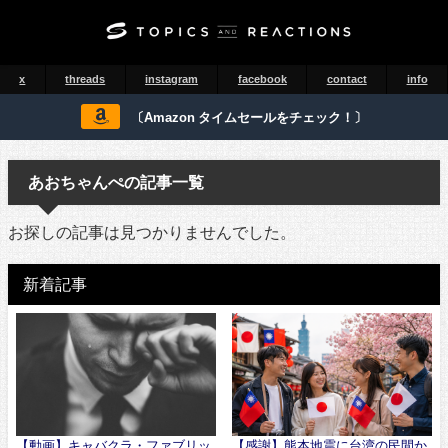
x
threads
instagram
facebook
contact
info
〔Amazon タイムセールをチェック！〕
あおちゃんぺの記事一覧
お探しの記事は見つかりませんでした。
新着記事
【動画】キャバクラ・ファブリッ
【感謝】熊本地震に台湾の民間か