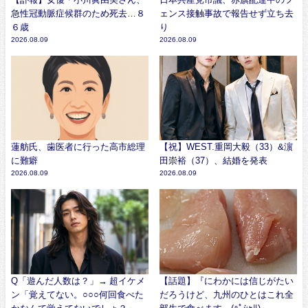
急性冠動脈症候群のため死去…８
ェンス接触事故で報告せず立ち去
６歳
り
2026.08.09
2026.08.09
蓮舫氏、歯医者に行った高市総理
【祝】WEST.重岡大毅（33）&濵
に難癖
田崇裕（37）、結婚を発表
2026.08.09
2026.08.09
Q「遊んだ人数は？」→ 超イケメ
【話題】『にわかには信じがたい
ン「覚えてない。○○○何回食べた
だろうけど、九州のひとはこれ全