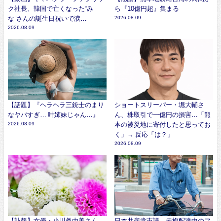
ク社長、韓国で亡くなった“み
ら『10億円超』集まる
な”さんの誕生日祝いで涙…
2026.08.09
2026.08.09
【話題】『ヘラヘラ三銃士のまり
ショートスリーパー・堀大輔さ
なヤバすぎ… 叶姉妹じゃん…』
ん、株取引で一億円の損害…「熊
2026.08.09
本の被災地に寄付したと思ってお
く」→ 反応「は？」
2026.08.09
【訃報】女優・小川眞由美さん、
日本共産党市議、赤旗配達中のフ