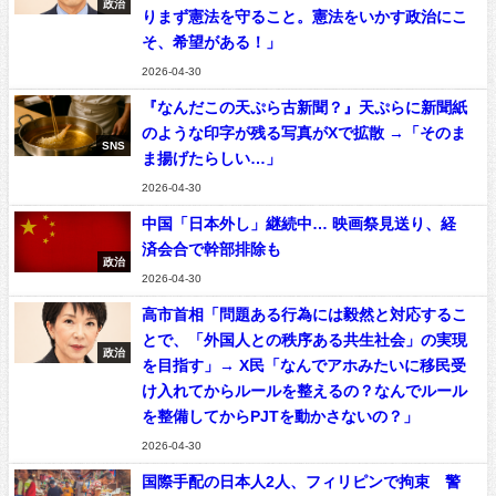
政治
りまず憲法を守ること。憲法をいかす政治にこ
そ、希望がある！」
2026-04-30
『なんだこの天ぷら古新聞？』天ぷらに新聞紙
のような印字が残る写真がXで拡散 →「そのま
SNS
ま揚げたらしい…」
2026-04-30
中国「日本外し」継続中… 映画祭見送り、経
済会合で幹部排除も
政治
2026-04-30
高市首相「問題ある行為には毅然と対応するこ
とで、「外国人との秩序ある共生社会」の実現
政治
を目指す」→ X民「なんでアホみたいに移民受
け入れてからルールを整えるの？なんでルール
を整備してからPJTを動かさないの？」
2026-04-30
国際手配の日本人2人、フィリピンで拘束 警