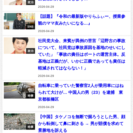
政治
2026-04-29
【話題】『令和の最新版やりらふぃー、授業参
観のママ友みたいになる…』
SNS
2026-04-29
社民党大会、来賓が異例の苦言「辺野古の事故
について、社民党は事故原因を基地のせいにし
政治
ていた」「事故の責任はボートの運営主体。反
基地は正義だが、いかに正義であっても責任は
軽減されてはならない！」
2026-04-29
自転車に乗っていた警察官2人が乗用車にはね
られて大けが… 中国人の男（23）を逮捕 東
時事
京都板橋区
2026-04-29
【中国】タケノコを無断で掘ろうとした男、顔
から転倒して鼻に刺さる → 男が賠償を求めて
時事
景勝地を訴える