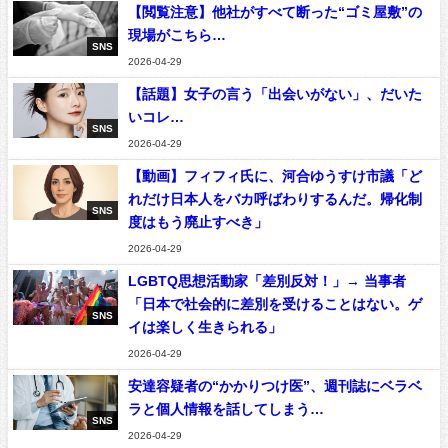
【閲覧注意】他社がすべて断った“ゴミ屋敷”の
現場がこちら…
SNS
2026-04-29
【話題】女子の言う「出会いがない」、だいた
いコレ…
SNS
2026-04-29
【動画】フィフィ氏に、河合ゆうすけ市議「ど
れだけ日本人をバカ呼ばわりするんだ。帰化制
SNS
度はもう廃止すべき」
2026-04-29
LGBTQ思想活動家「差別反対！」→ 当事者
「日本で社会的に差別を受けることはない。ゲ
SNS
イは楽しく生きられる」
2026-04-29
安達容疑者の“かかりつけ医”、週刊誌にベラベ
ラと個人情報を話してしまう…
SNS
2026-04-29