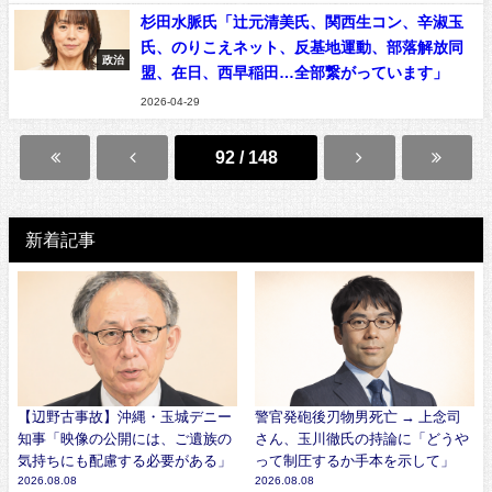
杉田水脈氏「辻元清美氏、関西生コン、辛淑玉
氏、のりこえネット、反基地運動、部落解放同
政治
盟、在日、西早稲田…全部繋がっています」
2026-04-29
92 / 148
新着記事
【辺野古事故】沖縄・玉城デニー
警官発砲後刃物男死亡 → 上念司
知事「映像の公開には、ご遺族の
さん、玉川徹氏の持論に「どうや
気持ちにも配慮する必要がある」
って制圧するか手本を示して」
2026.08.08
2026.08.08