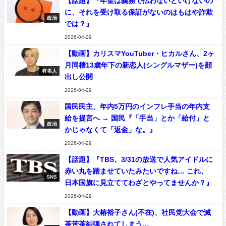
【話題】『年金は義務で払わないといけないの
に、それを受け取る保証がないのはもはや詐欺
政治
では？』
2026-04-29
【動画】カリスマYouTuber・ヒカルさん、2ヶ
月同棲13歳年下の新恋人(シングルマザー)を顔
有名人
出し公開
2026-04-29
国民民主、年内5万円のインフレ手当の年内支
給を提言へ → 国民『「手当」とか「給付」と
政治
かじゃなくて「返金」な。』
2026-04-29
【話題】『TBS、3/31の放送で人気アイドルに
赤い丸を踏ませていたみたいですね… これ、
SNS
日本国旗に見立ててわざとやってませんか？』
2026-04-29
【動画】大椿裕子さん(不在)、社民党大会で滅
茶苦茶糾弾されてしまう…