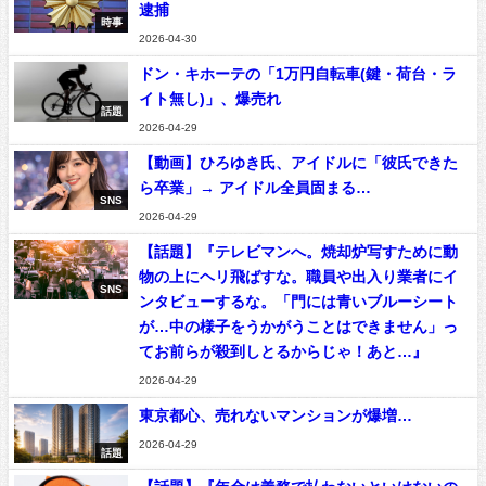
逮捕
時事
2026-04-30
ドン・キホーテの「1万円自転車(鍵・荷台・ラ
イト無し)」、爆売れ
話題
2026-04-29
【動画】ひろゆき氏、アイドルに「彼氏できた
ら卒業」→ アイドル全員固まる…
SNS
2026-04-29
【話題】『テレビマンへ。焼却炉写すために動
物の上にヘリ飛ばすな。職員や出入り業者にイ
SNS
ンタビューするな。「門には青いブルーシート
が…中の様子をうかがうことはできません」っ
てお前らが殺到しとるからじゃ！あと…』
2026-04-29
東京都心、売れないマンションが爆増…
2026-04-29
話題