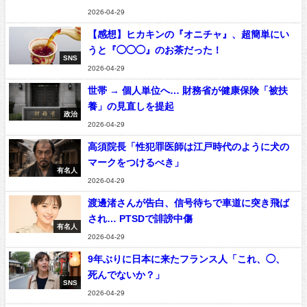
2026-04-29
【感想】ヒカキンの『オニチャ』、超簡単にい
うと『◯◯◯』のお茶だった！
SNS
2026-04-29
世帯 → 個人単位へ… 財務省が健康保険「被扶
養」の見直しを提起
政治
2026-04-29
高須院長「性犯罪医師は江戸時代のように犬の
マークをつけるべき」
有名人
2026-04-29
渡邊渚さんが告白、信号待ちで車道に突き飛ば
され… PTSDで誹謗中傷
有名人
2026-04-29
9年ぶりに日本に来たフランス人「これ、◯、
死んでないか？」
SNS
2026-04-29