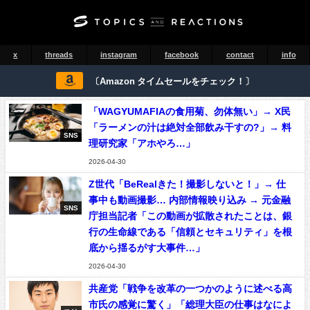
x
threads
instagram
facebook
contact
info
〔Amazon タイムセールをチェック！〕
「WAGYUMAFIAの食用菊、勿体無い」→ X民
「ラーメンの汁は絶対全部飲み干すの?」→ 料
SNS
理研究家「アホやろ…」
2026-04-30
Z世代「BeRealきた！撮影しないと！」→ 仕
事中も動画撮影… 内部情報映り込み → 元金融
SNS
庁担当記者「この動画が拡散されたことは、銀
行の生命線である「信頼とセキュリティ」を根
底から揺るがす大事件…」
2026-04-30
共産党「戦争を改革の一つかのように述べる高
市氏の感覚に驚く」「総理大臣の仕事はなによ