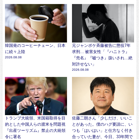
韓国発のコーヒーチェーン、日本
元ジャンポケ斉藤被告に懲役7年
に続々上陸
求刑… 被害女性「『ハニトラ』
2026.08.08
『売名』『嘘つき』扱いされ…絶
対許せない」
2026.08.08
トランプ大統領、米国籍取得を目
佐藤二朗さん「少しだけ、いいこ
的とした中国人らの渡米を問題視
とがあった。僕のハグ要請に、い
『出産ツーリズム』禁止の大統領
つも「はいはい」と仕方なく付き
令に署名
合っていた妻が、今日、33年間で