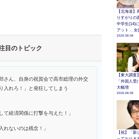
【北海道】
りすがりの
中学生(14
アット… 女(
2026.08.08
注目のトピック
【東大調査
郎さん、自身の祝賀会で高市総理の外交
「外国人受
大幅増
り入れろ！」と発狂してしまう
2026.08.08
して経済関係に打撃を与えた！」
入れないのは残念！」
【祝】「新
っておりま