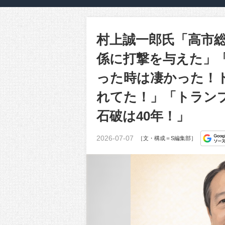
村上誠一郎氏「高市
係に打撃を与えた」
った時は凄かった！
れてた！」「トラン
石破は40年！」
2026-07-07
［文・構成＝S編集部］