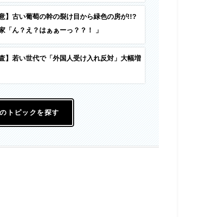
意】古い葡萄の幹の裂け目から緑色の房が!!?
家「ん？え？はぁぁーっ？？！ 」
査】若い世代で「外国人受け入れ反対」大幅増
のトピックを探す