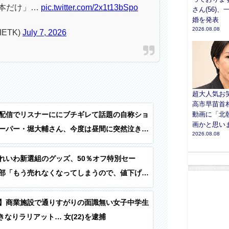
本だけ」…
pic.twitter.com/2x1t13bSpo
さん(56)
婚を発表
2026.08.08
ETK)
July 7, 2026
超大人気お笑
高市早苗首
動画に「北
配信でリスナーににブチギレて話題の自称ショ
画かと思いま
ーパー・堀大輔さん、今度は昼間に突然泣き出
2026.08.08
う…
れいわ新選組のグッズ、50％オフ特別セー
部「もう売れなくなってしまうので、値下げし
ることにしました」
】商業施設で通りすがりの面識無い女子中学生
いきなりラリアット… 女(22)を逮捕