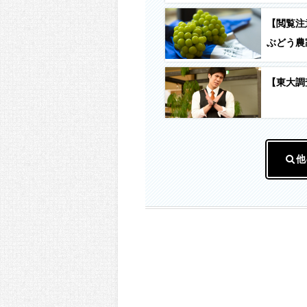
【閲覧注
ぶどう農
【東大調
他