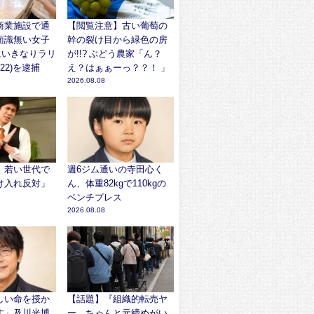
商業施設で通
【閲覧注意】古い葡萄の
面識無い女子
幹の裂け目から緑色の房
)にいきなりラリ
が!!? ぶどう農家「ん？
22)を逮捕
え？はぁぁーっ？？！ 」
2026.08.08
】若い世代で
週6ジム通いの寺田心く
け入れ反対」
ん、体重82kgで110kgの
ベンチプレス
2026.08.08
しい命を授か
【話題】『組織的転売ヤ
す」及川光博
ー、ちゃんと元締めがい