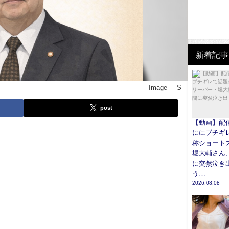
新着記事
Image © S
post
【動画】配
ににブチギ
称ショート
堀大輔さん
に突然泣き
う…
2026.08.08