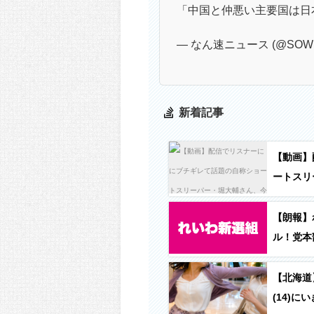
「中国と仲悪い主要国は日
— なん速ニュース (@SOWI
新着記事
【動画】
ートスリ
してしま
【朗報】
ル！党本
て売り切
【北海道
(14)に