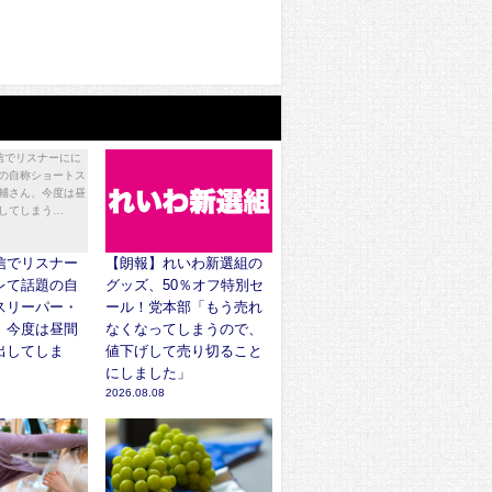
信でリスナー
【朗報】れいわ新選組の
レて話題の自
グッズ、50％オフ特別セ
スリーパー・
ール！党本部「もう売れ
、今度は昼間
なくなってしまうので、
出してしま
値下げして売り切ること
にしました」
2026.08.08