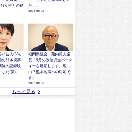
、一般女性との結
た…』
2026.08.08
い芸人(58)、
福岡県議会・蔵内勇夫議
相の熊本視察
長「9月の政治資金パーテ
朝鮮の記録映
ィーを延期します。理
した(笑)」
由？熊本地震への対応で
す」
2026.08.08
もっと見る