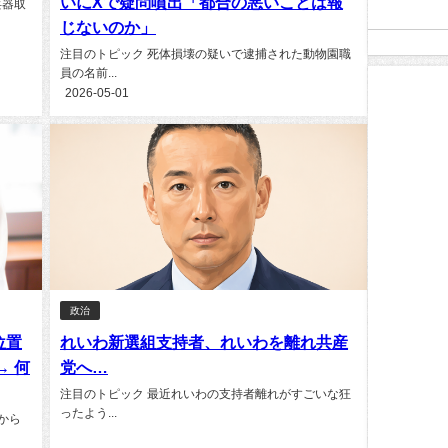
いにXで疑問噴出「都合の悪いことは報
兵器取
じないのか」
注目のトピック 死体損壊の疑いで逮捕された動物園職
員の名前...
2026-05-01
政治
位置
れいわ新選組支持者、れいわを離れ共産
→ 何
党へ…
注目のトピック 最近れいわの支持者離れがすごいな狂
ったよう...
から