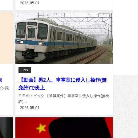
2026-05-01
SNS
表
【動画】男2人、車掌室に侵入し操作(無
免許)で炎上
ズン限
注目のトピック 【通報案件】車掌室に侵入し操作(無免
許) ...
2026-05-01