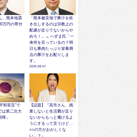
さん、熊本地震
「熊本被災地で豚汁を炊
00万円の寄付
き出しするのは宗教上の
配慮が足りてないからや
めろ！」→ へずま氏「一
体何を言っているの？明
日も豚肉たっぷり栄養満
点の豚汁をお配りしま
す」
2026.08.07
平和宣言”で
【話題】『高市さん、残
では第二次大
業しないと生活費が足り
回帰」
ないからもっと働けるよ
うにするって言うけど…
○○の方がおかしくな
い…？』