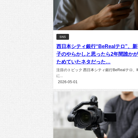
SNS
西日本シティ銀行“BeRealテロ”、
子のやらかしと思ったら2年間誰か
ためていたネタだった…
注目のトピック 西日本シティ銀行BeRealテロ、
に...
2026-05-01