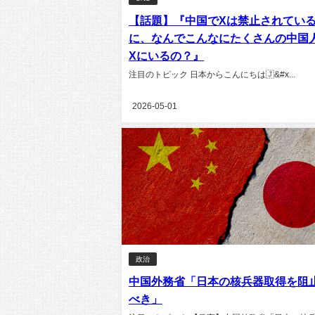
【話題】『中国でXは禁止されてい
に、なんでこんなにたくさんの中国
Xにいるの？』
注目のトピック 日本からこんにちは🇯&#x...
2026-05-01
政治
中国外務省「日本の核兵器取得を阻
べき」