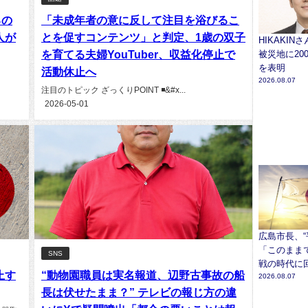
るの
「未成年者の意に反して注目を浴びるこ
人が
とを促すコンテンツ」と判定、1歳の双子
HIKAKIN
を育てる夫婦YouTuber、収益化停止で
被災地に20
を表明
活動休止へ
2026.08.07
注目のトピック ざっくりPOINT ◾&#x...
2026-05-01
広島市長、“
「このまま
SNS
戦の時代に
止す
“動物園職員は実名報道、辺野古事故の船
2026.08.07
長は伏せたまま？” テレビの報じ方の違