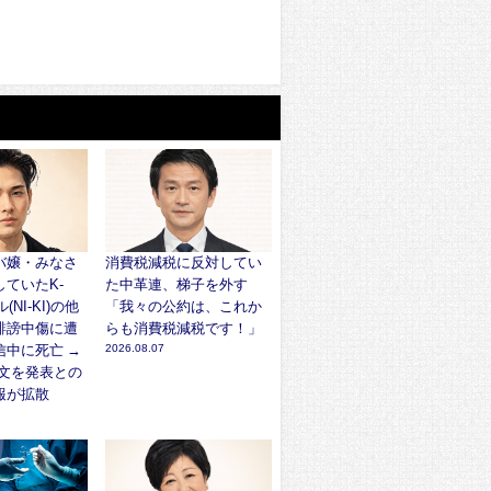
バ嬢・みなさ
消費税減税に反対してい
ていたK-
た中革連、梯子を外す
NI-KI)の他
「我々の公約は、これか
誹謗中傷に遭
らも消費税減税です！」
信中に死亡 →
2026.08.07
謝罪文を発表との
報が拡散