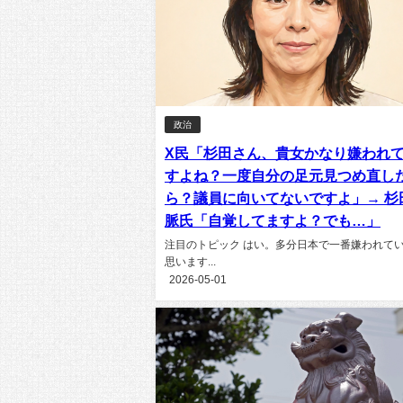
政治
X民「杉田さん、貴女かなり嫌われ
すよね？一度自分の足元見つめ直し
ら？議員に向いてないですよ」→ 杉
脈氏「自覚してますよ？でも…」
注目のトピック はい。多分日本で一番嫌われて
思います...
2026-05-01