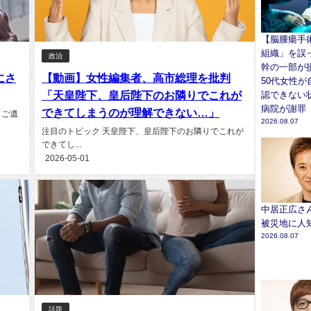
【脳腫瘍手
組織」を誤
政治
幹の一部が
にさ
【動画】女性編集者、高市総理を批判
50代女性が
「天皇陛下、皇后陛下のお隣りでこれが
認できない状
病院が謝罪
できてしまうのが理解できない…」
「ご遺
2026.08.07
注目のトピック 天皇陛下、皇后陛下のお隣りでこれが
できてし...
2026-05-01
中居正広さ
被災地に人
2026.08.07
話題