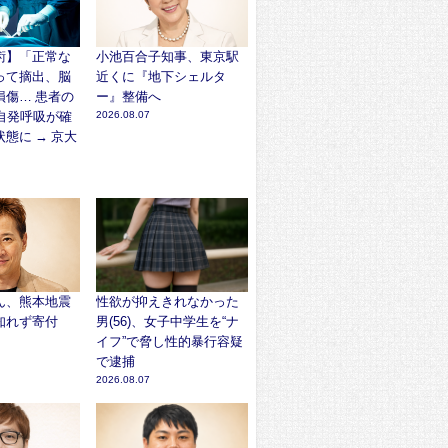
術】「正常な
小池百合子知事、東京駅
って摘出、脳
近くに『地下シェルタ
損傷… 患者の
ー』整備へ
自発呼吸が確
2026.08.07
態に → 京大
ん、熊本地震
性欲が抑えきれなかった
知れず寄付
男(56)、女子中学生を“ナ
イフ”で脅し性的暴行容疑
で逮捕
2026.08.07