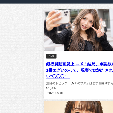
SNS
銀行員動画炎上 → X「結局、承認欲
1番エグいのって、現実では満たさ
い“◯◯◯”」
注目のトピック 「ガチのブス」はまず自撮りす
いしSN...
2026-05-01