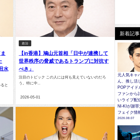
新着記事
政治
てま
【in香港】鳩山元首相「日中が連携して
た
世界秩序の脅威であるトランプに対抗す
田水
べき」
元人気キャ
注目のトピック この人には何も見えていないのだろ
ん、推し活し
う。特に中...
いると
POPアイドル(
ファンから
2026-05-01
いライブ配
NI-KIが
フェイク情
2026.08.07