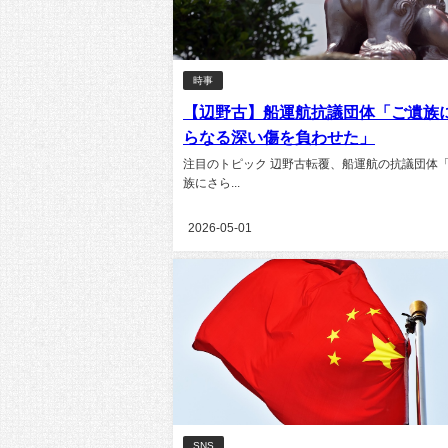
時事
【辺野古】船運航抗議団体「ご遺族
らなる深い傷を負わせた」
注目のトピック 辺野古転覆、船運航の抗議団体
族にさら...
2026-05-01
SNS