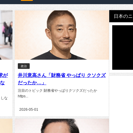
日本のニュ
政治
求が
井川意高さん「財務省 やっぱり クソクズ
れな
だったか…」
注目のトピック 財務省やっぱりクソクズだったか
https...
らしな
2026-05-01