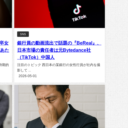
SNS
新卒女
銀行員の動画流出で話題の『BeReal』、
があた
日本市場の責任者は元Bytedance社
（TikTok）中国人
時期的
注目のトピック 西日本の某銀行の女性行員が社内を撮
影して ...
2026-05-01