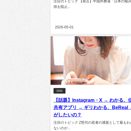
注目のトピック 【発言】中国外務省「日本の核
得を阻止...
2026-05-01
SNS
【話題】Instagram・X → わかる、
共有アプリ → ギリわかる、BeReal 
がしたいの？
注目のトピック Z世代の若者の感覚として最もわ
ないのが...