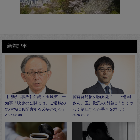
新着記事
【辺野古事故】沖縄・玉城デニー
警官発砲後刃物男死亡 → 上念司
知事「映像の公開には、ご遺族の
さん、玉川徹氏の持論に「どうや
気持ちにも配慮する必要がある」
って制圧するか手本を示して」
2026.08.08
2026.08.08