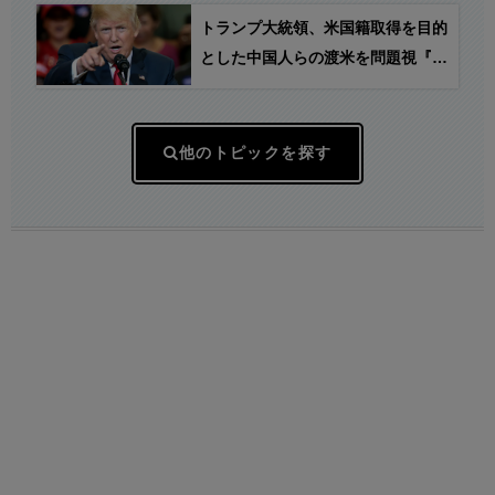
ない」
トランプ大統領、米国籍取得を目的
とした中国人らの渡米を問題視『出
産ツーリズム』禁止の大統領令に署
名
他のトピックを探す