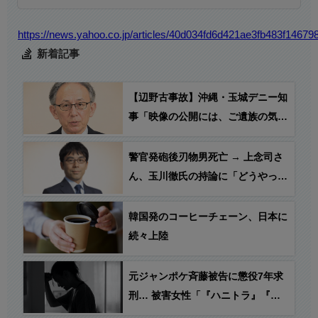
https://news.yahoo.co.jp/articles/40d034fd6d421ae3fb483f1467
新着記事
【辺野古事故】沖縄・玉城デニー知
事「映像の公開には、ご遺族の気持
ちにも配慮する必要がある」
警官発砲後刃物男死亡 → 上念司さ
ん、玉川徹氏の持論に「どうやって
制圧するか手本を示して」
韓国発のコーヒーチェーン、日本に
続々上陸
元ジャンポケ斉藤被告に懲役7年求
刑… 被害女性「『ハニトラ』『売
名』『嘘つき』扱いされ…絶対許せ