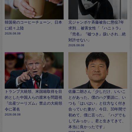
韓国発のコーヒーチェーン、日本
元ジャンポケ斉藤被告に懲役7年
に続々上陸
求刑… 被害女性「『ハニトラ』
2026.08.08
『売名』『嘘つき』扱いされ…絶
対許せない」
2026.08.08
トランプ大統領、米国籍取得を目
佐藤二朗さん「少しだけ、いいこ
的とした中国人らの渡米を問題視
とがあった。僕のハグ要請に、い
『出産ツーリズム』禁止の大統領
つも「はいはい」と仕方なく付き
令に署名
合っていた妻が、今日、33年間で
2026.08.08
初めて、僕に言った。「ハグでも
してみっか」。君と生きてきて、
本当に良かったです」