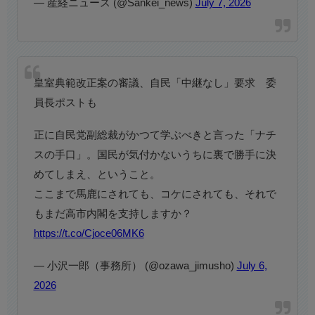
— 産経ニュース (@Sankei_news)
July 7, 2026
皇室典範改正案の審議、自民「中継なし」要求 委
員長ポストも
正に自民党副総裁がかつて学ぶべきと言った「ナチ
スの手口」。国民が気付かないうちに裏で勝手に決
めてしまえ、ということ。
ここまで馬鹿にされても、コケにされても、それで
もまだ高市内閣を支持しますか？
https://t.co/Cjoce06MK6
— 小沢一郎（事務所） (@ozawa_jimusho)
July 6,
2026