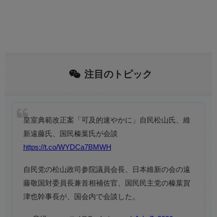
注目のトピック
皇室典範改正案「可及的速やかに」自民松山氏、維
新遠藤氏、国民榛葉氏が会談
https://t.co/WYDCa7BMWH
自民党の松山政司参院議員会長、日本維新の会の遠
藤敬国対委員長兼首相補佐官、国民民主党の榛葉賀
津也幹事長が、国会内で会談した。