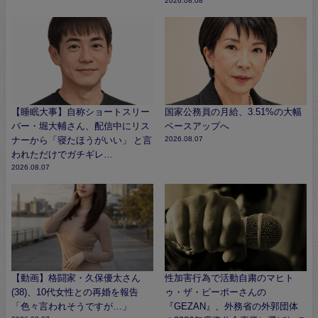
2026.08.08
【睡眠大事】自称ショートスリー
国家公務員の月給、3.51%の大幅
パー・堀大輔さん、配信中にリス
ベースアップへ
ナーから「寝たほうがいい」 と言
2026.08.07
われただけでガチギレ…
2026.08.07
【動画】格闘家・久保優太さん
性加害行為で活動自粛のマヒト
(38)、10代女性との再婚を報告
ゥ・ザ・ピーポーさんの
「色々言われそうですが…」
『GEZAN』、外務省の外郭団体