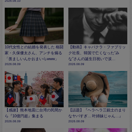
2026.08.10
10代女性との結婚を発表した 格闘
【動画】キャバクラ・ファブリッ
家・久保優太さん、アンチを煽る
ク社長、韓国で亡くなった“み
「羨ましいんかおまいらwww」
な”さんの誕生日祝いで涙…
2026.08.09
2026.08.09
【感謝】熊本地震に台湾の民間か
【話題】『ヘラヘラ三銃士のまり
ら『10億円超』集まる
なヤバすぎ… 叶姉妹じゃん…』
2026.08.09
2026.08.09