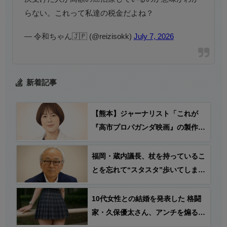
らない。これって私達の税金だよね？
— 令和ちゃん🇯🇵 (@reizisokk)
July 7, 2026
新着記事
【熊本】ジャーナリスト「これが
『高市プロパガンダ映画』の製作風
景だ！」→ 反応「共産党もやって
るけど…」
福岡・蔵内議長、杖を持っているこ
とを忘れて“スタスタ”歩いてしま
う…
10代女性との結婚を発表した 格闘
家・久保優太さん、アンチを煽る
「羨ましいんかおまいらwww」