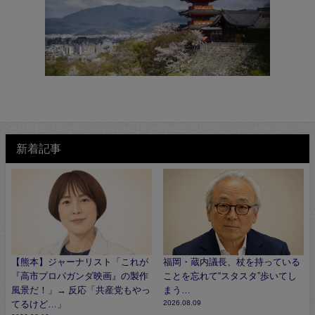
新着記事
【熊本】ジャーナリスト「これが
福岡・蔵内議長、杖を持っている
『高市プロパガンダ映画』の製作
ことを忘れて“スタスタ”歩いてし
風景だ！」→ 反応「共産党もやっ
まう…
てるけど…」
2026.08.09