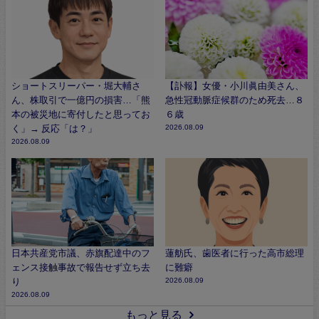
ショートスリーパー・堀大輔さ
【訃報】女優・小川眞由美さん、
ん、株取引で一億円の損害…「熊
急性冠動脈症候群のため死去…８
本の被災地に寄付したと思ってお
６歳
く」→ 反応「は？」
2026.08.09
2026.08.09
日本共産党市議、赤旗配達中のフ
蓮舫氏、歯医者に行った高市総理
ェンス接触事故で報告せず立ち去
に難癖
り
2026.08.09
2026.08.09
もっと見る