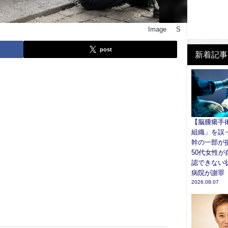
Image © S
post
新着記事
【脳腫瘍手
組織」を誤
幹の一部が
50代女性が
認できない状
病院が謝罪
2026.08.07