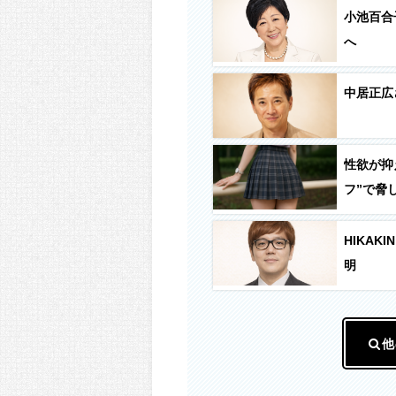
小池百合
へ
中居正広
性欲が抑
フ”で脅
HIKAK
明
他