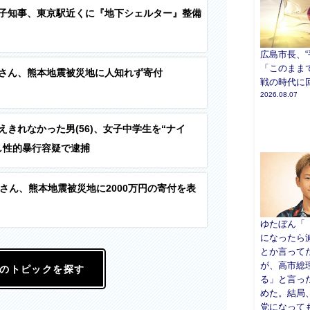
子知事、東京駅近くに『地下シェルター』整備
広島市長、“
「このまま
さん、熊本地震被災地に人知れず寄付
戦の時代に
2026.08.07
えきれなかった男(56)、女子中学生を“ナイ
し性的暴行容疑で逮捕
INさん、熊本地震被災地に2000万円の寄付を表
ゆたぼん「
になったら
とか言って
が、高市総
のトピックを探す
る」と言っ
めた。結局
党になって