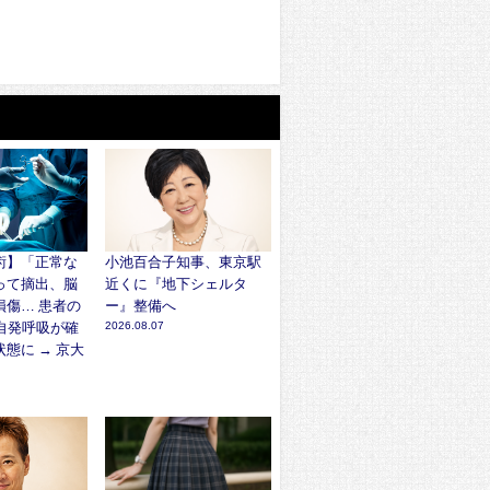
術】「正常な
小池百合子知事、東京駅
って摘出、脳
近くに『地下シェルタ
損傷… 患者の
ー』整備へ
自発呼吸が確
2026.08.07
態に → 京大