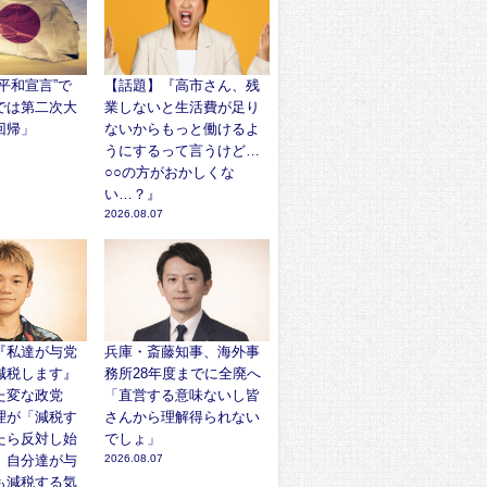
平和宣言”で
【話題】『高市さん、残
では第二次大
業しないと生活費が足り
回帰」
ないからもっと働けるよ
うにするって言うけど…
○○の方がおかしくな
い…？』
2026.08.07
『私達が与党
兵庫・斎藤知事、海外事
減税します』
務所28年度までに全廃へ
た変な政党
「直営する意味ないし皆
理が「減税す
さんから理解得られない
たら反対し始
でしょ」
、自分達が与
2026.08.07
も減税する気