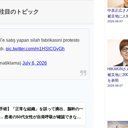
中居正広さ
注目のトピック
被災地に人
2026.08.07
il'e satış yapan silah fabrikasını protesto
rdı.
pic.twitter.com/m1HSlCGyGh
natiklama)
July 6, 2026
HIKAKIN
被災地に20
を表明
2026.08.07
手術】「正常な組織」を誤って摘出、脳幹の一
… 患者の50代女性が自発呼吸が確認できない
→ 京大病院が謝罪