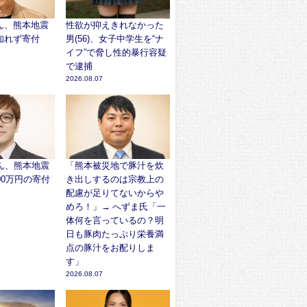
ん、熊本地震
性欲が抑えきれなかった
知れず寄付
男(56)、女子中学生を“ナ
イフ”で脅し性的暴行容疑
で逮捕
2026.08.07
さん、熊本地震
「熊本被災地で豚汁を炊
00万円の寄付
き出しするのは宗教上の
配慮が足りてないからや
めろ！」→ へずま氏「一
体何を言っているの？明
日も豚肉たっぷり栄養満
点の豚汁をお配りしま
す」
2026.08.07