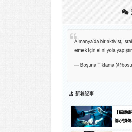
Almanya'da bir aktivist, İsra
etmek için elini yola yapıştı
— Boşuna Tıklama (@bosu
新着記事
【脳腫瘍
部が損傷
状態に 