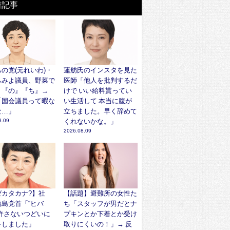
着記事
の党(元れいわ)・
蓮舫氏のインスタを見た
ふみよ議員、野菜で
医師「他人を批判するだ
』『の』『ち』→
けで いい給料貰ってい
「国会議員って暇な
い生活して 本当に腹が
な…」
立ちました。早く辞めて
8.09
くれないかな。」
2026.08.09
ゼカタカナ?】社
【話題】避難所の女性た
福島党首「“ヒバ
ち「スタッフが男だとナ
を許さないつどいに
プキンとか下着とか受け
をしました」
取りにくいの！」→ 反