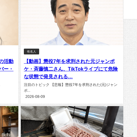
有名人
の活動
【動画】懲役7年を求刑された元ジャンポ
ンバー・
ケ・斉藤慎二さん、TikTokライブにて危険
な状態で発見される…
.
注目のトピック 【悲報】懲役7年を求刑された(元)ジャン
ポ...
2026-08-09