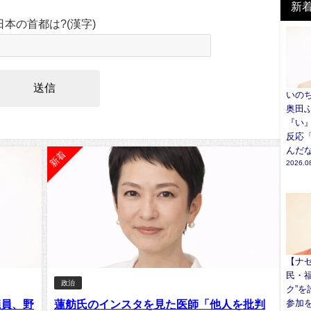
新
日本の首都は?(漢字)
いのち
奥田
『い
反応
んだ
新着
2026.0
【ナ
民・
政治
ク”
参加
議員、野
蓮舫氏のインスタを見た医師「他人を批判