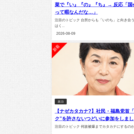
菜で『い』『の』『ち』→ 反応「国
って暇なんだな…」
注目のトピック 台所からも「いのち」と向き合う
はく...
2026-08-09
新着
政治
【ナゼカタカナ?】社民・福島党首「
ク”を許さないつどいに参加をしまし
注目のトピック 何故被爆までカタカナにするのか？ pi