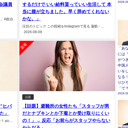
2026.0
会議員
するだけで いい給料貰っていい生活して 本
当に腹が立ちました。早く辞めてくれない
かな。」
。#政治
注目のトピック この投稿をInstagramで見る 蓮舫・...
2026-08-09
新着
「あ
には
がつ
中国
いを
なる！
りひ
「で
2026.0
話題
“ヒバ
【話題】避難所の女性たち「スタッフが男
た」
だとナプキンとか下着とか受け取りにくい
の！」→ 反応「お前らがスタッフやらない
c....
からだろ」