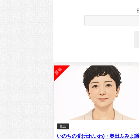
新着
政治
いのちの党(元れいわ)・奥田ふみよ