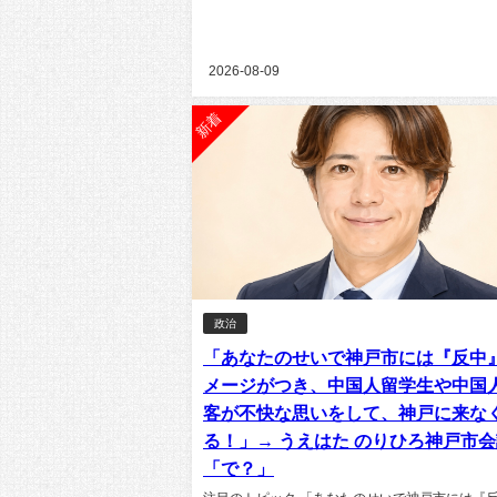
2026-08-09
新着
政治
「あなたのせいで神戸市には『反中
メージがつき、中国人留学生や中国
客が不快な思いをして、神戸に来な
る！」→ うえはた のりひろ神戸市
「で？」