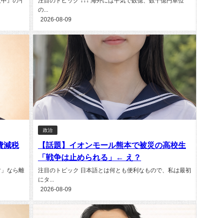
反中』のイ
注目のトピック ↓↓↓ 海外には平気で数億、数十億円単位
の...
2026-08-09
政治
費減税
【話題】イオンモール熊本で被災の高校生
「戦争は止められる」← え？
対」なら離
注目のトピック 日本語とは何とも便利なもので、私は最初
にタ...
2026-08-09