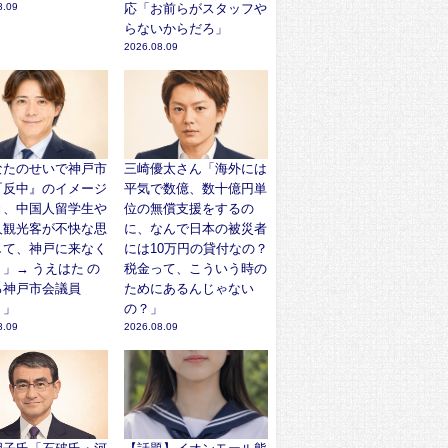
8.09
応「お前らがスタッフや
らないからだろ」
2026.08.09
なたのせいで神戸市
三崎優太さん「海外には
『反中』のイメージ
平気で数億、数十億円単
き、中国人留学生や
位の無償支援をするの
人観光客が不快な思
に、なんで日本の被災者
して、神戸に来なく
には10万円の貸付なの？
」→ うえはた の
税金って、こういう時の
ろ神戸市会議員
ためにあるんじゃない
？」
の？」
8.09
2026.08.09