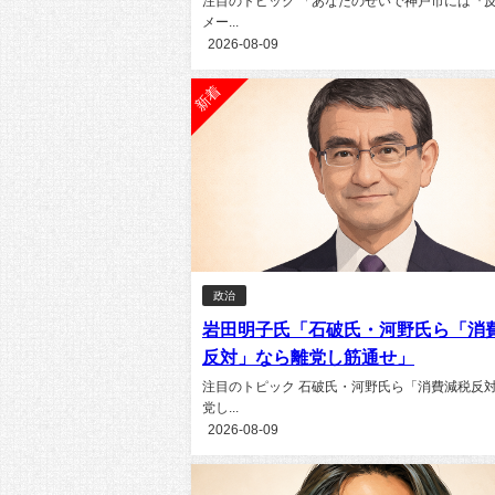
注目のトピック 「あなたのせいで神戸市には『
メー...
2026-08-09
新着
政治
岩田明子氏「石破氏・河野氏ら「消
反対」なら離党し筋通せ」
注目のトピック 石破氏・河野氏ら「消費減税反
党し...
2026-08-09