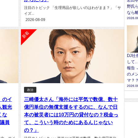
岩田
野氏
注目のトピック 「生理用品が欲しいのはわがまま？」「サ
なら
イズ...
2026.0
2026-08-09
新着
DJ
して
報告 →
のメ
マ？
2026.0
政治
』のイ
三崎優太さん「海外には平気で数億、数十
人観光
億円単位の無償支援をするのに、なんで日
くな
本の被災者には10万円の貸付なの？税金っ
会議員
て、こういう時のためにあるんじゃない
の？」