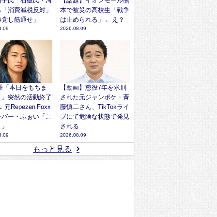
明子氏「石破氏・河
【話題】イオンモール熊
ら「消費減税反対」
本で被災の高校生「戦争
離党し筋通せ」
は止められる」← え？
8.09
2026.08.09
社長「本日をもちま
【動画】懲役7年を求刑
…」突然の活動終了
された元ジャンポケ・斉
 元Repezen Foxx
藤慎二さん、TikTokライ
ンバー・ふぉい「こ
ブにて危険な状態で発見
？」
される…
8.09
2026.08.09
もっと見る