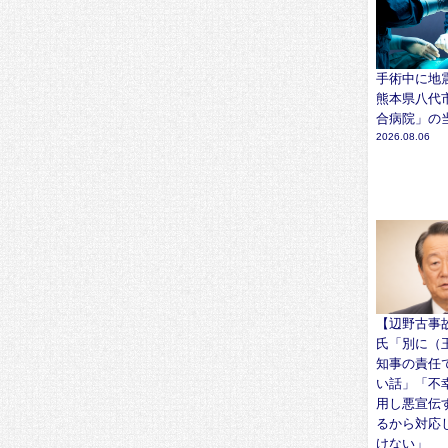
手術中に地
熊本県八代
合病院」の
2026.08.06
【辺野古事
氏「別に（
知事の責任
い話」「不
用し悪宣伝
るから対応
けない」