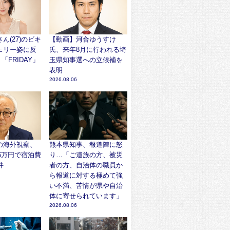
ん(27)のビキ
【動画】河合ゆうすけ
ェリー姿に反
氏、来年8月に行われる埼
「FRIDAY」
玉県知事選への立候補を
表明
2026.08.06
の海外視察、
熊本県知事、報道陣に怒
96万円で宿泊費
り…「ご遺族の方、被災
件
者の方、自治体の職員か
ら報道に対する極めて強
い不満、苦情が県や自治
体に寄せられています」
2026.08.06