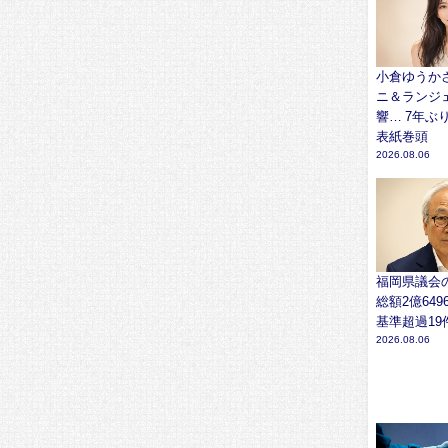
小倉ゆうかさ
ニ＆ランジ
響… 7年ぶり
表紙巻頭
2026.08.06
福岡県議会
総額2億64
基準超過19
2026.08.06