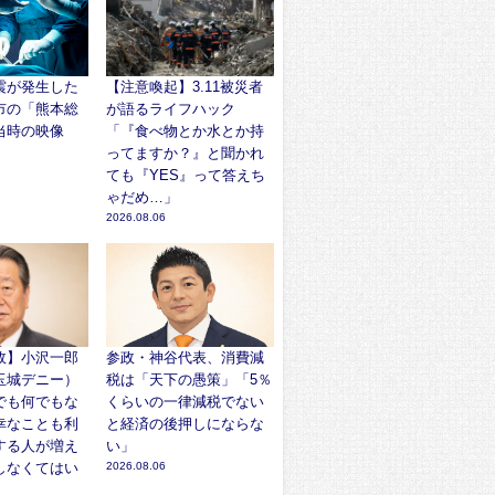
震が発生した
【注意喚起】3.11被災者
市の「熊本総
が語るライフハック
当時の映像
「『食べ物とか水とか持
ってますか？』と聞かれ
ても『YES』って答えち
ゃだめ…」
2026.08.06
故】小沢一郎
参政・神谷代表、消費減
玉城デニー）
税は「天下の愚策」「5％
でも何でもな
くらいの一律減税でない
幸なことも利
と経済の後押しにならな
する人が増え
い」
しなくてはい
2026.08.06