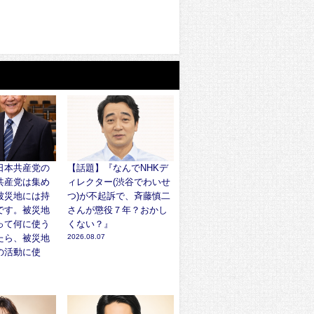
日本共産党の
【話題】『なんでNHKデ
共産党は集め
ィレクター(渋谷でわいせ
被災地には持
つ)が不起訴で、斉藤慎二
です。被災地
さんが懲役７年？おかし
って何に使う
くない？』
たら、被災地
2026.08.07
の活動に使