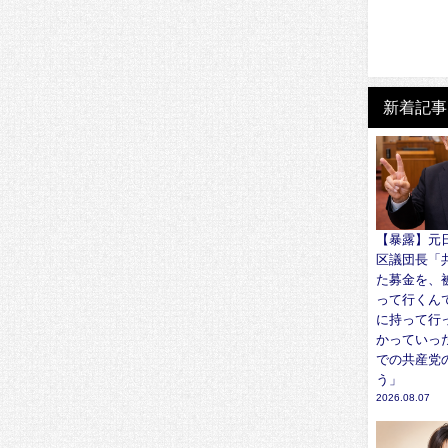
新着記事
【暴露】元
区議団長「
た募金を、
って行くん
に持って行
かっていっ
での共産党
う」
2026.08.07