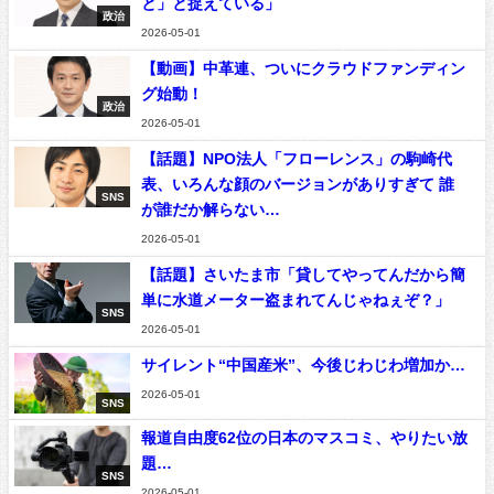
と」と捉えている」
政治
2026-05-01
【動画】中革連、ついにクラウドファンディン
グ始動！
政治
2026-05-01
【話題】NPO法人「フローレンス」の駒崎代
表、いろんな顔のバージョンがありすぎて 誰
SNS
が誰だか解らない…
2026-05-01
【話題】さいたま市「貸してやってんだから簡
単に水道メーター盗まれてんじゃねぇぞ？」
SNS
2026-05-01
サイレント“中国産米”、今後じわじわ増加か…
2026-05-01
SNS
報道自由度62位の日本のマスコミ、やりたい放
題…
SNS
2026-05-01