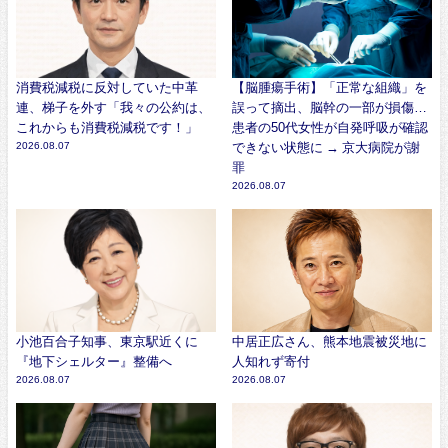
消費税減税に反対していた中革
【脳腫瘍手術】「正常な組織」を
連、梯子を外す「我々の公約は、
誤って摘出、脳幹の一部が損傷…
これからも消費税減税です！」
患者の50代女性が自発呼吸が確認
2026.08.07
できない状態に → 京大病院が謝
罪
2026.08.07
小池百合子知事、東京駅近くに
中居正広さん、熊本地震被災地に
『地下シェルター』整備へ
人知れず寄付
2026.08.07
2026.08.07