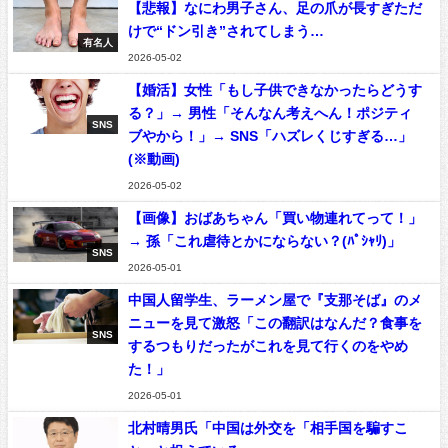
【悲報】なにわ男子さん、足の爪が長すぎただ
けで“ドン引き”されてしまう…
有名人
2026-05-02
【婚活】女性「もし子供できなかったらどうす
る？」→ 男性「そんなん考えへん！ポジティ
SNS
ブやから！」→ SNS「ハズレくじすぎる…」
(※動画)
2026-05-02
【画像】おばあちゃん「買い物連れてって！」
→ 孫「これ虐待とかにならない？(ﾊﾟｼｬﾘ)」
SNS
2026-05-01
中国人留学生、ラーメン屋で『支那そば』のメ
ニューを見て激怒「この翻訳はなんだ？食事を
SNS
するつもりだったがこれを見て行くのをやめ
た！」
2026-05-01
北村晴男氏「中国は外交を「相手国を騙すこ