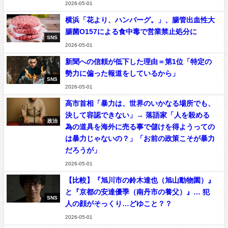
2026-05-01
横浜「花より、ハンバーグ。」、腸管出血性大
腸菌O157による食中毒で営業禁止処分に
SNS
2026-05-01
新聞への信頼が低下した理由＝第1位「特定の
勢力に偏った報道をしているから」
SNS
2026-05-01
高市首相「暴力は、世界のいかなる場所でも、
決して容認できない」→ 落語家「人を殺める
政治
為の道具を海外に売る事で儲けを得ようっての
は暴力じゃないの？」「お前の政策こそが暴力
だろうが」
2026-05-01
【比較】『旭川市の鈴木達也（旭山動物園）』
と『京都の安達優季（南丹市の養父）』… 犯
SNS
人の顔がそっくり…どゆこと？？
2026-05-01