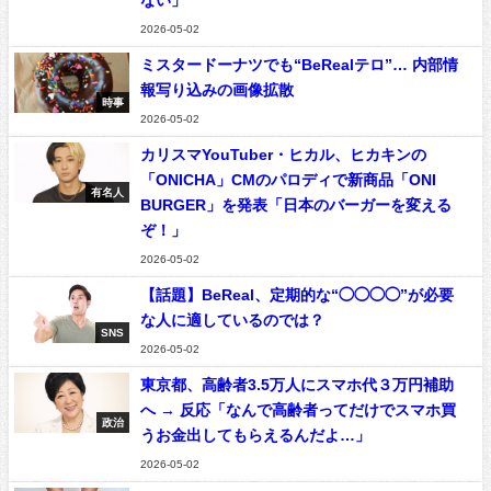
2026-05-02
ミスタードーナツでも“BeRealテロ”… 内部情
報写り込みの画像拡散
時事
2026-05-02
カリスマYouTuber・ヒカル、ヒカキンの
「ONICHA」CMのパロディで新商品「ONI
有名人
BURGER」を発表「日本のバーガーを変える
ぞ！」
2026-05-02
【話題】BeReal、定期的な“◯◯◯◯”が必要
な人に適しているのでは？
SNS
2026-05-02
東京都、高齢者3.5万人にスマホ代３万円補助
へ → 反応「なんで高齢者ってだけでスマホ買
政治
うお金出してもらえるんだよ…」
2026-05-02