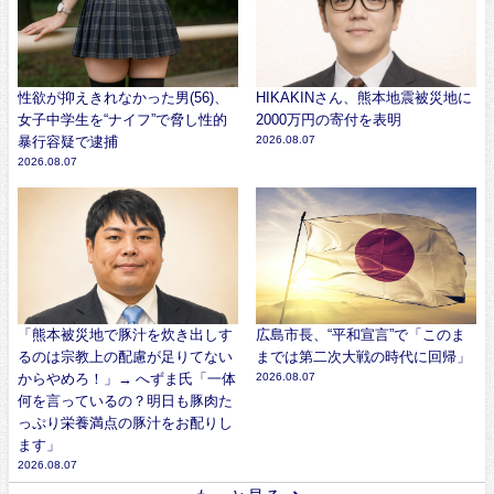
性欲が抑えきれなかった男(56)、
HIKAKINさん、熊本地震被災地に
女子中学生を“ナイフ”で脅し性的
2000万円の寄付を表明
暴行容疑で逮捕
2026.08.07
2026.08.07
「熊本被災地で豚汁を炊き出しす
広島市長、“平和宣言”で「このま
るのは宗教上の配慮が足りてない
までは第二次大戦の時代に回帰」
からやめろ！」→ へずま氏「一体
2026.08.07
何を言っているの？明日も豚肉た
っぷり栄養満点の豚汁をお配りし
ます」
2026.08.07