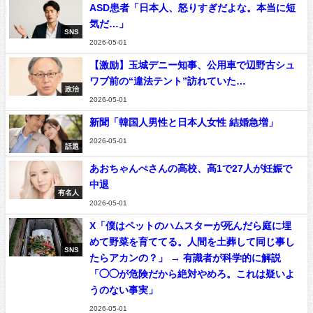
ASD患者「日本人、怒りすぎだよな。本当に短
気だ…」
SNS
2026-05-01
【激励】玉城デニー知事、公用車で辺野古シュ
ワブ前の“違法テント”訪れていた…
政治
2026-05-01
新聞「韓国人男性と日本人女性 結婚急増」
2026-05-01
話題
あおちゃんぺさんの高校、高1で27人が妊娠で
中退
有名人
2026-05-01
X「僕はペットのハムスターが死んだら庭に埋
めて野菜を育ててる。人間を土葬して同じ事し
SNS
たらアカンの？」 → 有識者が科学的に解説
「◯◯が危険だから絶対やめろ。これは疑いよ
うのない事実」
2026-05-01