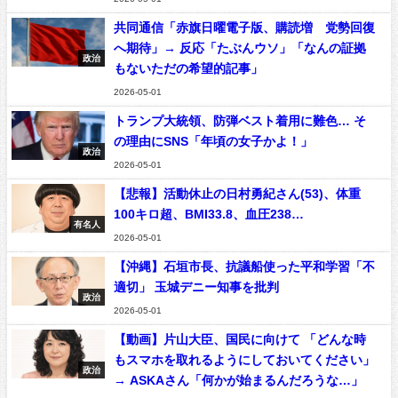
共同通信「赤旗日曜電子版、購読増 党勢回復
へ期待」→ 反応「たぶんウソ」「なんの証拠
政治
もないただの希望的記事」
2026-05-01
トランプ大統領、防弾ベスト着用に難色… そ
の理由にSNS「年頃の女子かよ！」
政治
2026-05-01
【悲報】活動休止の日村勇紀さん(53)、体重
100キロ超、BMI33.8、血圧238…
有名人
2026-05-01
【沖縄】石垣市長、抗議船使った平和学習「不
適切」 玉城デニー知事を批判
政治
2026-05-01
【動画】片山大臣、国民に向けて 「どんな時
もスマホを取れるようにしておいてください」
政治
→ ASKAさん「何かが始まるんだろうな…」