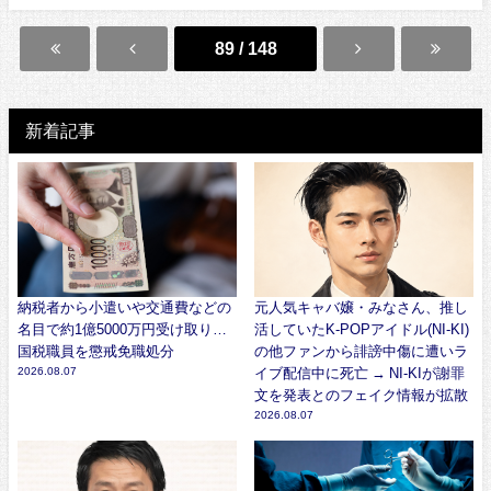
89 / 148
新着記事
納税者から小遣いや交通費などの
元人気キャバ嬢・みなさん、推し
名目で約1億5000万円受け取り…
活していたK-POPアイドル(NI-KI)
国税職員を懲戒免職処分
の他ファンから誹謗中傷に遭いラ
2026.08.07
イブ配信中に死亡 → NI-KIが謝罪
文を発表とのフェイク情報が拡散
2026.08.07