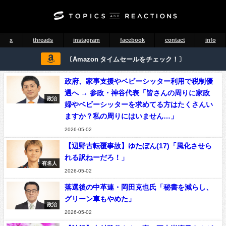
x
threads
instagram
facebook
contact
info
〔Amazon タイムセールをチェック！〕
政府、家事支援やベビーシッター利用で税制優
遇へ → 参政・神谷代表「皆さんの周りに家政
政治
婦やベビーシッターを求めてる方はたくさんい
ますか？私の周りにはいません…」
2026-05-02
【辺野古転覆事故】ゆたぼん(17)「風化させら
れる訳ねーだろ！」
有名人
2026-05-02
落選後の中革連・岡田克也氏「秘書を減らし、
グリーン車もやめた」
政治
2026-05-02