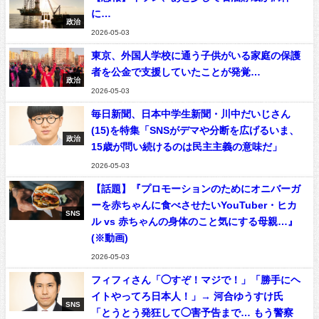
に…
政治
2026-05-03
東京、外国人学校に通う子供がいる家庭の保護
者を公金で支援していたことが発覚…
政治
2026-05-03
毎日新聞、日本中学生新聞・川中だいじさん
(15)を特集「SNSがデマや分断を広げるいま、
政治
15歳が問い続けるのは民主主義の意味だ」
2026-05-03
【話題】『プロモーションのためにオニバーガ
ーを赤ちゃんに食べさせたいYouTuber・ヒカ
SNS
ル vs 赤ちゃんの身体のこと気にする母親…』
(※動画)
2026-05-03
フィフィさん「◯すぞ！マジで！」「勝手にヘ
イトやってろ日本人！」→ 河合ゆうすけ氏
SNS
「とうとう発狂して◯害予告まで… もう警察