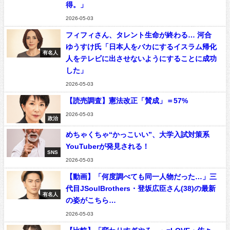
得。」
2026-05-03
フィフィさん、タレント生命が終わる… 河合
ゆうすけ氏「日本人をバカにするイスラム帰化
有名人
人をテレビに出させないようにすることに成功
した」
2026-05-03
【読売調査】憲法改正「賛成」＝57%
2026-05-03
政治
めちゃくちゃ“かっこいい”、大学入試対策系
YouTuberが発見される！
SNS
2026-05-03
【動画】「何度調べても同一人物だった…」三
代目JSoulBrothers・登坂広臣さん(38)の最新
有名人
の姿がこちら…
2026-05-03