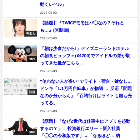
動くレベル」
2026-05-03
【話題】『TWICEモモはバ◯なの？それと
も…』(※動画)
有名人
2026-05-03
「朝は少食だから!」ディズニーランドホテル
の朝食ビュッフェ(¥4200)でアイドルの弟が取
SNS
ってきた量がこちら…
2026-05-03
“使わない人が多い”でライト・荷台・鍵なし…
ドンキ「1.1万円自転車」が物議 → 反応「問題
話題
なのか分からん」「百均行けばライトも鍵も売
ってる」
2026-05-03
【話題】「なぜZ世代は仕事中にアプリを起動
するの？」→ 投資銀行エリート新入社員
SNS
「◯◯の令和版です」→「なるほど… 納