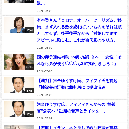
退…
2026-05-03
有本香さん「コロナ、オーバーツーリズム、移
民、まず入れる数を絞ればいいものをそれは頑
政治
としてせず、後手後手ながら「対策してます」
アピールに勤しむ。これが自民党のやり方」
2026-05-03
国の卵子凍結補助 35歳で線引きへ → 女性「そ
れなら男が使う◯◯◯も35で線引きしろ！」
SNS
2026-05-03
【裁判】河合ゆうすけ氏、フィフィ氏を提起
「性被害の証拠は裁判所には提出済み」
SNS
2026-05-03
河合ゆうすけ氏、フィフィさんからの“性被
害”公表へ「証拠の音声とラインを…」
政治
2026-05-03
【悲報】イラン、あと少しで石油貯蔵が満杯