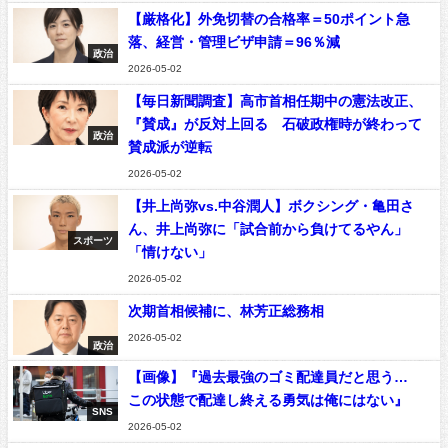
【厳格化】外免切替の合格率＝50ポイント急
落、経営・管理ビザ申請＝96％減
政治
2026-05-02
【毎日新聞調査】高市首相任期中の憲法改正、
『賛成』が反対上回る 石破政権時が終わって
政治
賛成派が逆転
2026-05-02
【井上尚弥vs.中谷潤人】ボクシング・亀田さ
ん、井上尚弥に「試合前から負けてるやん」
スポーツ
「情けない」
2026-05-02
次期首相候補に、林芳正総務相
2026-05-02
政治
【画像】『過去最強のゴミ配達員だと思う…
この状態で配達し終える勇気は俺にはない』
SNS
2026-05-02