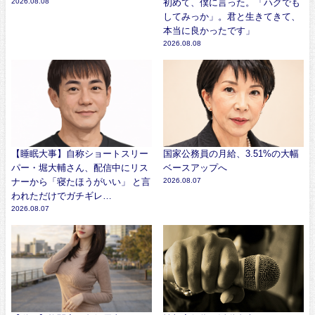
2026.08.08
初めて、僕に言った。「ハグでも
してみっか」。君と生きてきて、
本当に良かったです」
2026.08.08
【睡眠大事】自称ショートスリー
国家公務員の月給、3.51%の大幅
パー・堀大輔さん、配信中にリス
ベースアップへ
ナーから「寝たほうがいい」 と言
2026.08.07
われただけでガチギレ…
2026.08.07