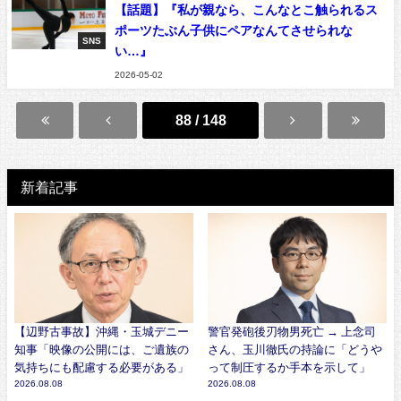
【話題】『私が親なら、こんなとこ触られるス
ポーツたぶん子供にペアなんてさせられな
SNS
い…』
2026-05-02
88 / 148
新着記事
【辺野古事故】沖縄・玉城デニー
警官発砲後刃物男死亡 → 上念司
知事「映像の公開には、ご遺族の
さん、玉川徹氏の持論に「どうや
気持ちにも配慮する必要がある」
って制圧するか手本を示して」
2026.08.08
2026.08.08