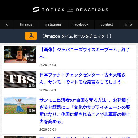
x
threads
instagram
facebook
contact
info
〔Amazon タイムセールをチェック！〕
【画像】ジャパニーズウイスキーブーム、終了
へ…
SNS
2026-05-03
日本ファクトチェックセンター・古田大輔さ
ん、サンモニでマトモな発言をしてしまう…
政治
2026-05-03
サンモニ出演者の“自国を守る方法”、お花畑す
ぎると話題に…「文化やサプライチェーンの要
政治
所になり、他国に愛されることで非軍事の抑止
力を高める」
2026-05-03