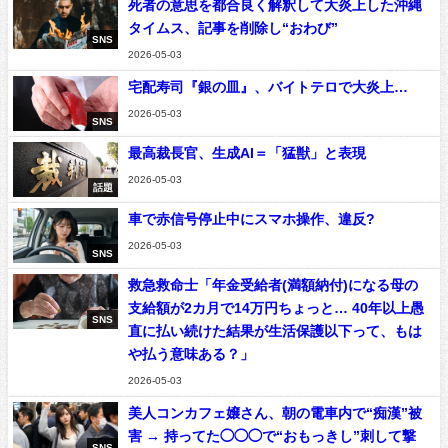
死者の意思を都合良く解釈して大炎上した沖縄
タイムス、記事を削除し“おわび”
SNS
2026-05-03
宅配寿司『銀の皿』、バイトテロで大炎上…
2026-05-03
SNS
最高裁長官、生成AI＝「猛獣」と表現
2026-05-03
話題
車で赤信号停止中にスマホ操作、違反?
2026-05-03
SNS
救急救命士「年金受給者(満額納付)になる母の
支給額が2カ月で14万円ちょっと… 40年以上愚
SNS
直に払い続けた結果が生活保護以下って、もは
や払う意味ある？」
2026-05-03
美人コンカフェ嬢さん、朝の電車内で“痴漢”被
害 → 持ってた◯◯◯で“おもっきし”刺して撃
SNS