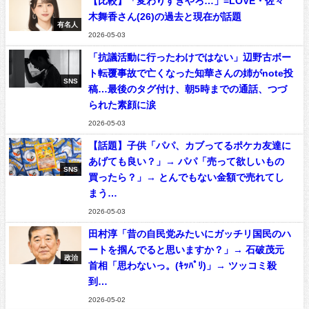
【比較】「変わりすぎやろ…」=LOVE・佐々
木舞香さん(26)の過去と現在が話題
有名人
2026-05-03
「抗議活動に行ったわけではない」辺野古ボー
ト転覆事故で亡くなった知華さんの姉がnote投
SNS
稿…最後のタグ付け、朝5時までの通話、つづ
られた素顔に涙
2026-05-03
【話題】子供「パパ、カブってるポケカ友達に
あげても良い？」→ パパ「売って欲しいもの
SNS
買ったら？」→ とんでもない金額で売れてし
まう…
2026-05-03
田村淳「昔の自民党みたいにガッチリ国民のハ
ートを掴んでると思いますか？」→ 石破茂元
政治
首相「思わないっ。(ｷｯﾊﾟﾘ)」→ ツッコミ殺
到…
2026-05-02