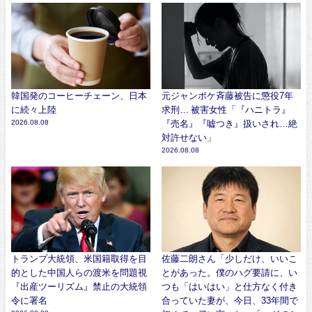
韓国発のコーヒーチェーン、日本
元ジャンポケ斉藤被告に懲役7年
に続々上陸
求刑… 被害女性「『ハニトラ』
2026.08.08
『売名』『嘘つき』扱いされ…絶
対許せない」
2026.08.08
トランプ大統領、米国籍取得を目
佐藤二朗さん「少しだけ、いいこ
的とした中国人らの渡米を問題視
とがあった。僕のハグ要請に、い
『出産ツーリズム』禁止の大統領
つも「はいはい」と仕方なく付き
令に署名
合っていた妻が、今日、33年間で