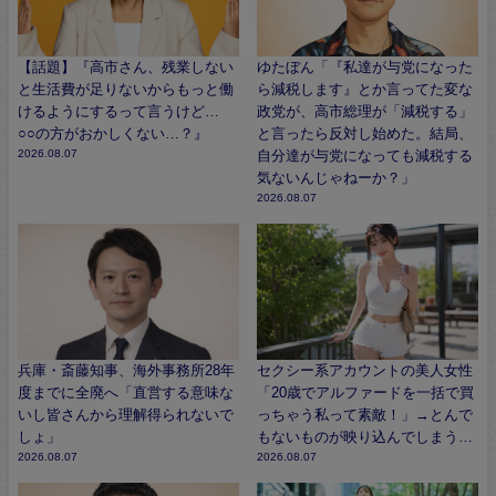
【話題】『高市さん、残業しない
ゆたぼん「『私達が与党になった
と生活費が足りないからもっと働
ら減税します』とか言ってた変な
けるようにするって言うけど…
政党が、高市総理が「減税する」
○○の方がおかしくない…？』
と言ったら反対し始めた。結局、
2026.08.07
自分達が与党になっても減税する
気ないんじゃねーか？」
2026.08.07
兵庫・斎藤知事、海外事務所28年
セクシー系アカウントの美人女性
度までに全廃へ「直営する意味な
「20歳でアルファードを一括で買
いし皆さんから理解得られないで
っちゃう私って素敵！」→とんで
しょ」
もないものが映り込んでしまう…
2026.08.07
2026.08.07