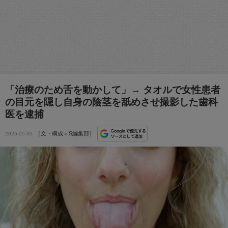
「治療のため舌を動かして」→ タオルで女性患者
の目元を隠し自身の陰茎を舐めさせ撮影した歯科
医を逮捕
［文・構成＝S編集部］
2026-05-30