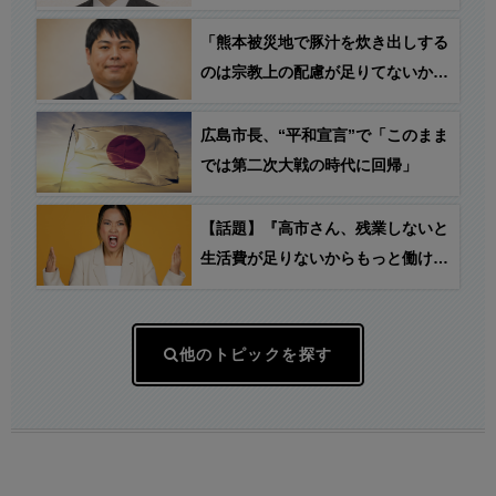
「熊本被災地で豚汁を炊き出しする
のは宗教上の配慮が足りてないから
やめろ！」→ へずま氏「一体何を
言っているの？明日も豚肉たっぷり
広島市長、“平和宣言”で「このまま
栄養満点の豚汁をお配りします」
では第二次大戦の時代に回帰」
【話題】『高市さん、残業しないと
生活費が足りないからもっと働ける
ようにするって言うけど… ○○の方
がおかしくない…？』
他のトピックを探す