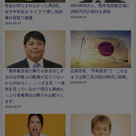
性欲が抑えきれなかった男(56)、
HIKAKINさん、熊本地震被災地に
女子中学生を“ナイフ”で脅し性的
2000万円の寄付を表明
暴行容疑で逮捕
2026.08.07
2026.08.07
「熊本被災地で豚汁を炊き出しす
広島市長、“平和宣言”で「このま
るのは宗教上の配慮が足りてない
までは第二次大戦の時代に回帰」
からやめろ！」→ へずま氏「一体
2026.08.07
何を言っているの？明日も豚肉た
っぷり栄養満点の豚汁をお配りし
ます」
2026.08.07