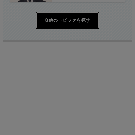
ゃねーか？」
皆さんから理解得られないでしょ」
他のトピックを探す