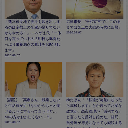
「熊本被災地で豚汁を炊き出しす
広島市長、“平和宣言”で「このま
るのは宗教上の配慮が足りてない
までは第二次大戦の時代に回帰」
からやめろ！」→ へずま氏「一体
2026.08.07
何を言っているの？明日も豚肉た
っぷり栄養満点の豚汁をお配りし
ます」
2026.08.07
【話題】『高市さん、残業しない
ゆたぼん「『私達が与党になった
と生活費が足りないからもっと働
ら減税します』とか言ってた変な
けるようにするって言うけど…
政党が、高市総理が「減税する」
○○の方がおかしくない…？』
と言ったら反対し始めた。結局、
2026.08.07
自分達が与党になっても減税する