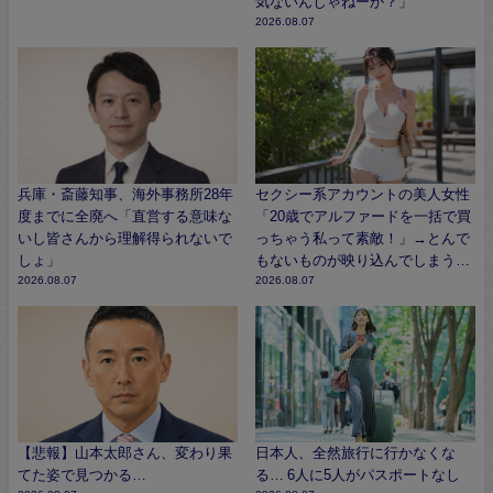
気ないんじゃねーか？」
2026.08.07
兵庫・斎藤知事、海外事務所28年
セクシー系アカウントの美人女性
度までに全廃へ「直営する意味な
「20歳でアルファードを一括で買
いし皆さんから理解得られないで
っちゃう私って素敵！」→とんで
しょ」
もないものが映り込んでしまう…
2026.08.07
2026.08.07
【悲報】山本太郎さん、変わり果
日本人、全然旅行に行かなくな
てた姿で見つかる…
る… 6人に5人がパスポートなし