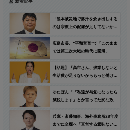
新着記事
「熊本被災地で豚汁を炊き出しする
のは宗教上の配慮が足りてないから
やめろ！」→ へずま氏「一体何を
言っているの？明日も豚肉たっぷり
広島市長、“平和宣言”で「このまま
栄養満点の豚汁をお配りします」
では第二次大戦の時代に回帰」
【話題】『高市さん、残業しないと
生活費が足りないからもっと働ける
ようにするって言うけど… ○○の方
がおかしくない…？』
ゆたぼん「『私達が与党になったら
減税します』とか言ってた変な政党
が、高市総理が「減税する」と言っ
たら反対し始めた。結局、自分達が
兵庫・斎藤知事、海外事務所28年度
与党になっても減税する気ないんじ
までに全廃へ「直営する意味ないし