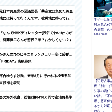
元日本共産党の区議団長「共産党は集めた募金
地には持って行くんです。被災地に持って行っ
手術中に地
熊本県八代
うかっていったら、被災地での共産党の活動に
合病院」の
『なんでNHKディレクター(渋谷でわいせつ)が
2026.08.06
、斉藤慎二さんが懲役７年？おかしくない？』
かさん(27)のビキニ＆ランジェリー姿に反響…
FRIDAY」表紙巻頭
河合ゆうすけ氏、来年8月に行われる埼玉県知
【辺野古事
立候補を表明
氏「別に（
知事の責任
い話」「不
会の海外視察、総額2億6496万円で宿泊費基準
用し悪宣伝
るから対応
けない」