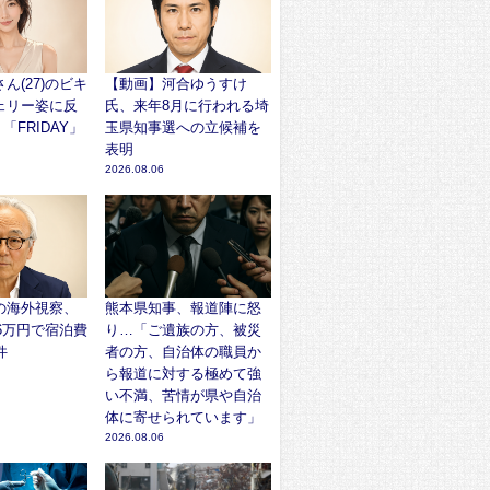
ん(27)のビキ
【動画】河合ゆうすけ
ェリー姿に反
氏、来年8月に行われる埼
「FRIDAY」
玉県知事選への立候補を
表明
2026.08.06
の海外視察、
熊本県知事、報道陣に怒
96万円で宿泊費
り…「ご遺族の方、被災
件
者の方、自治体の職員か
ら報道に対する極めて強
い不満、苦情が県や自治
体に寄せられています」
2026.08.06