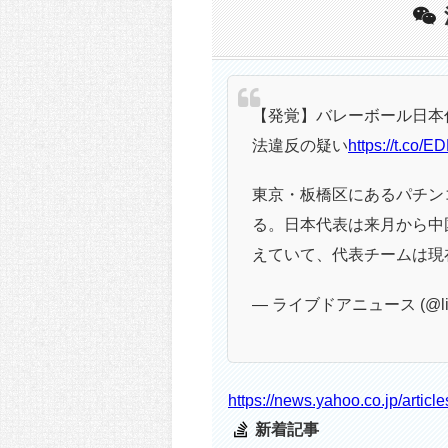
【発覚】バレーボール日本
法違反の疑い
https://t.co/E
東京・板橋区にあるパチン
る。日本代表は来月から中
えていて、代表チームは現
— ライブドアニュース (@live
https://news.yahoo.co.jp/art
新着記事