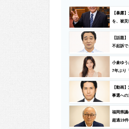
【暴露】
を、被災
て何に使
使う」
【話題】
不起訴で
小倉ゆう
7年ぶり「
【動画】
事選への
福岡県議
超過19件