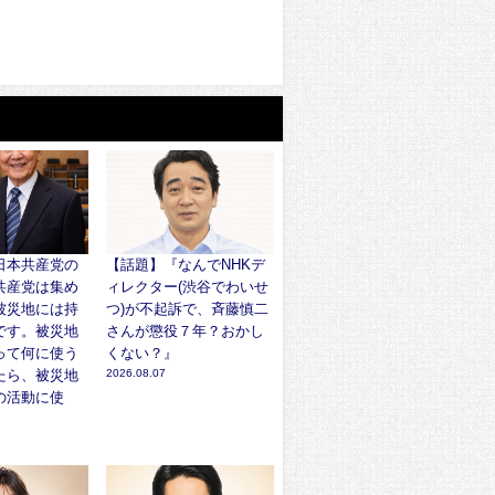
日本共産党の
【話題】『なんでNHKデ
共産党は集め
ィレクター(渋谷でわいせ
被災地には持
つ)が不起訴で、斉藤慎二
です。被災地
さんが懲役７年？おかし
って何に使う
くない？』
たら、被災地
2026.08.07
の活動に使