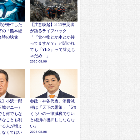
震が発生した
【注意喚起】3.11被災者
市の「熊本総
が語るライフハック
当時の映像
「『食べ物とか水とか持
ってますか？』と聞かれ
ても『YES』って答えち
ゃだめ…」
2026.08.06
故】小沢一郎
参政・神谷代表、消費減
玉城デニー）
税は「天下の愚策」「5％
でも何でもな
くらいの一律減税でない
幸なことも利
と経済の後押しにならな
する人が増え
い」
しなくてはい
2026.08.06