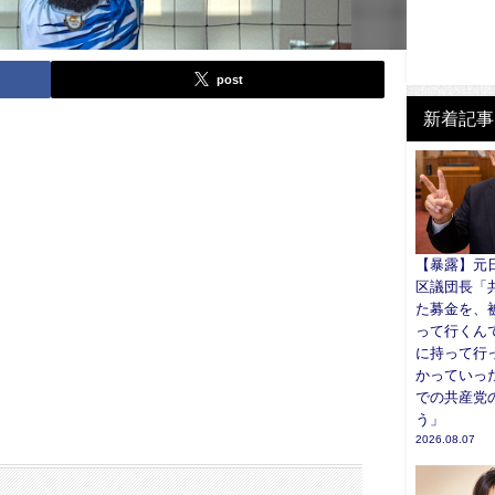
post
新着記事
【暴露】元
区議団長「
た募金を、
って行くん
に持って行
かっていっ
での共産党
う」
2026.08.07