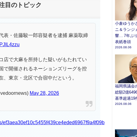
注目のトピック
小倉ゆうかさ
ニ＆ランジ
代表・佐藤駿一郎容疑者を逮捕 麻薬取締
響… 7年ぶり
表紙巻頭
DPJIL4zzu
2026.08.06
コ店で大麻を所持した疑いがもたれてい
国で開催されるネーションズリーグを控
在、東京・北区で合宿中だという。
福岡県議会
総額2億64
doornews)
May 28, 2026
基準超過19
2026.08.06
icles/ef3aea30ef10c5455f439ce4eded6967f9a4f09b