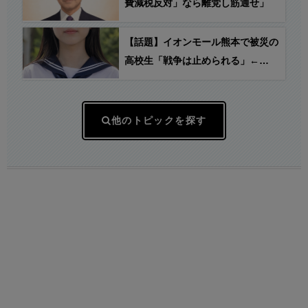
時のためにあるんじゃないの？」
費減税反対」なら離党し筋通せ」
【話題】イオンモール熊本で被災の
高校生「戦争は止められる」←
え？
他のトピックを探す