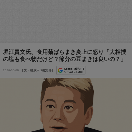
堀江貴文氏、食用菊ばらまき炎上に怒り「大相撲
の塩も食べ物だけど？節分の豆まきは良いの？」
［文・構成＝S編集部］
2026-05-09