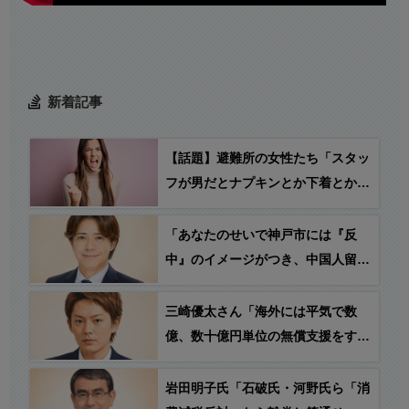
新着記事
【話題】避難所の女性たち「スタッ
フが男だとナプキンとか下着とか受
け取りにくいの！」→ 反応「お前
らがスタッフやらないからだろ」
「あなたのせいで神戸市には『反
中』のイメージがつき、中国人留学
生や中国人観光客が不快な思いをし
て、神戸に来なくなる！」→ うえ
三崎優太さん「海外には平気で数
はた のりひろ神戸市会議員
億、数十億円単位の無償支援をする
「で？」
のに、なんで日本の被災者には10万
円の貸付なの？税金って、こういう
岩田明子氏「石破氏・河野氏ら「消