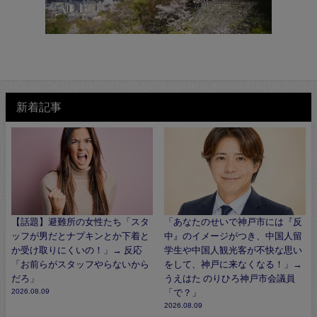
新着記事
【話題】避難所の女性たち「スタ
「あなたのせいで神戸市には『反
ッフが男だとナプキンとか下着と
中』のイメージがつき、中国人留
か受け取りにくいの！」→ 反応
学生や中国人観光客が不快な思い
「お前らがスタッフやらないから
をして、神戸に来なくなる！」→
だろ」
うえはた のりひろ神戸市会議員
2026.08.09
「で？」
2026.08.09