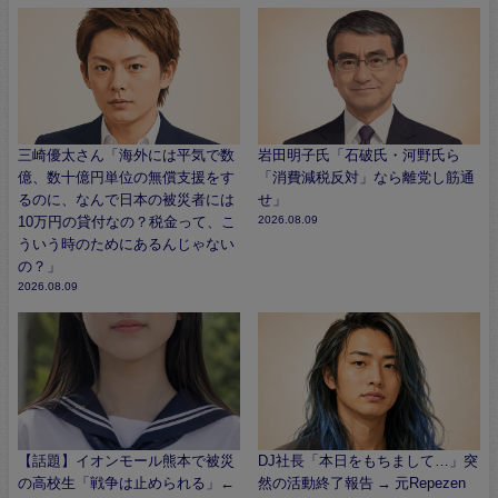
三崎優太さん「海外には平気で数
岩田明子氏「石破氏・河野氏ら
億、数十億円単位の無償支援をす
「消費減税反対」なら離党し筋通
るのに、なんで日本の被災者には
せ」
10万円の貸付なの？税金って、こ
2026.08.09
ういう時のためにあるんじゃない
の？」
2026.08.09
【話題】イオンモール熊本で被災
DJ社長「本日をもちまして…」突
の高校生「戦争は止められる」←
然の活動終了報告 → 元Repezen