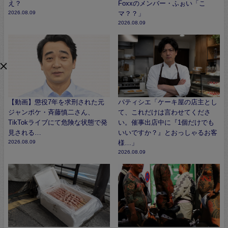
え？
Foxxのメンバー・ふぉい「こ
2026.08.09
マ？？」
2026.08.09
【動画】懲役7年を求刑された元
パティシエ「ケーキ屋の店主とし
ジャンポケ・斉藤慎二さん、
て、これだけは言わせてくださ
TikTokライブにて危険な状態で発
い。催事出店中に『1個だけでも
見される…
いいですか？』とおっしゃるお客
2026.08.09
様…」
2026.08.09