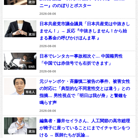
政治
ニー』ののぼりとポスター
2026-08-06
日本共産党市議会議員「日本共産党は中抜きし
ません！」→ 反応『中抜きしません！から始
政治
まる募金の呼びかけほんま草 』
2026-08-06
日本でレンタカー事故相次ぐ… 中国籍男性
「中国では赤信号でも右折できます」
SNS
2026-08-06
元ジャンポケ・斉藤慎二被告の事件、被害女性
の対応に「典型的な不同意性交とは違う」との
有名人
指摘… 男性視点で「明日は我が身」と警鐘を
鳴らす声
2026-08-06
編集者・藤井セイラさん、人工関節の高市総理
が椅子に座っていることにまでイチャモンをつ
政治
ける → 医師たちが反論…