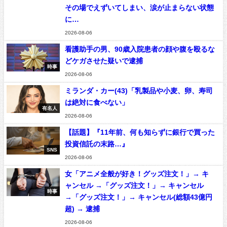
その場でえずいてしまい、涙が止まらない状態
に…
2026-08-06
看護助手の男、90歳入院患者の顔や腹を殴るな
どケガさせた疑いで逮捕
時事
2026-08-06
ミランダ・カー(43)「乳製品や小麦、卵、寿司
は絶対に食べない」
有名人
2026-08-06
【話題】『11年前、何も知らずに銀行で買った
投資信託の末路…』
SNS
2026-08-06
女「アニメ全般が好き！グッズ注文！」→ キ
ャンセル →「グッズ注文！」→ キャンセル
時事
→「グッズ注文！」→ キャンセル(総額43億円
超) → 逮捕
2026-08-06