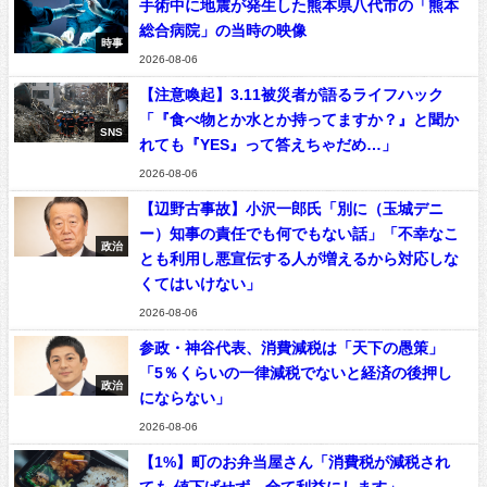
手術中に地震が発生した熊本県八代市の「熊本
総合病院」の当時の映像
時事
2026-08-06
【注意喚起】3.11被災者が語るライフハック
「『食べ物とか水とか持ってますか？』と聞か
SNS
れても『YES』って答えちゃだめ…」
2026-08-06
【辺野古事故】小沢一郎氏「別に（玉城デニ
ー）知事の責任でも何でもない話」「不幸なこ
政治
とも利用し悪宣伝する人が増えるから対応しな
くてはいけない」
2026-08-06
参政・神谷代表、消費減税は「天下の愚策」
「5％くらいの一律減税でないと経済の後押し
政治
にならない」
2026-08-06
【1%】町のお弁当屋さん「消費税が減税され
ても 値下げせず、全て利益にします」