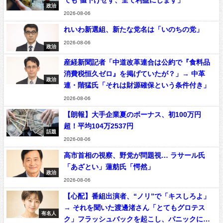
政治
2026-08-06
れいわ新選組、新たな党名は「いのちの党」
2026-08-06
政治
産経新聞記者「中道改革連合は公約で『食料品
消費税恒久ゼロ』を掲げていたが？」→ 中革
政治
連・階猛氏「それは財源確保という条件付き」
2026-08-06
【朗報】大手企業夏のボーナス、初100万円
超！平均104万2537円
話題
2026-08-06
高市首相の視察、野党が問題視… ラサール氏
「あざとい」蓮舫氏「愕然」
政治
2026-08-06
【心配】番組出演者、“ノリ”で「キスしろよ」
→ それを聞いた渡邊渚さん「とてもグロテス
有名人
ク」フラッシュバックを起こし、パニックに…