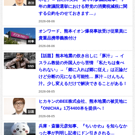
政治
年の衆議院選挙における野党の消費税減税に関
する公約をのせておきます…」
2026-08-06
オンワード、熊本イオン爆発事故受け従業員に
貴重品携帯義務付け
時事
2026-08-06
【話題】熊本地震の炊き出しに「豚汁」→ イ
スラム教徒の外国人から苦情 「私たちは食べ
SNS
られない」→「郷に入れば郷に従え」は正論だ
けど分断の元になる可能性… 豚汁→けんちん
汁。少し変えるだけで解決できることがある！
2026-08-05
ヒカキンのBEE株式会社、熊本地震の被災地に
『ONICHA』1万4400本を提供へ！
話題
2026-08-05
兵庫・斎藤元彦知事、『ちいかわ』を知らなか
った事が判明し記者にドン引きされる…