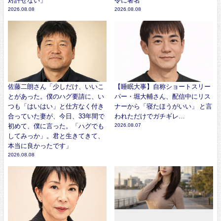
対許せない」
令に署名
2026.08.08
2026.08.08
佐藤二朗さん「少しだけ、いいこ
【睡眠大事】自称ショートスリー
とがあった。僕のハグ要請に、い
パー・堀大輔さん、配信中にリス
つも「はいはい」と仕方なく付き
ナーから「寝たほうがいい」 と言
合っていた妻が、今日、33年間で
われただけでガチギレ…
初めて、僕に言った。「ハグでも
2026.08.07
してみっか」。君と生きてきて、
本当に良かったです」
2026.08.08