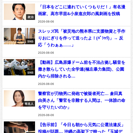
「日本をどこに連れていくつもりだ！」有名漫
画家、高市早苗&小泉進次郎の風刺画を投稿
政治
2026-08-06
スレッズ民「被災地の熊本県に支援物資と手作
りおにぎりを作って送ったよ！(ﾊﾟｼｬﾘ)」→ 反
SNS
応「うわぁぁ……」
2026-08-06
【動画】広島原爆ドーム前を不法占拠し騒音を
撒き散らしていた全学連(極左暴力集団)、公園
SNS
内から排除される…
2026-08-06
警察官が刃物男に発砲で被疑者死亡… 倉田真
由美さん「警官を非難する人間は、一体誰の命
有名人
を守りたいのか」
2026-08-06
【告示前】「今日も朝から元気に公選法違反」
投稿が話題… 沖縄の高架下で映った『玉城デ