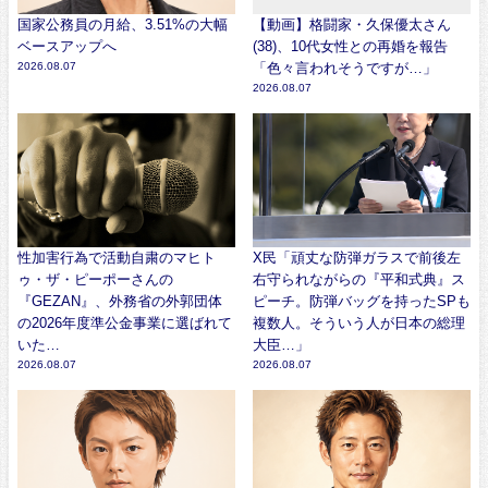
国家公務員の月給、3.51%の大幅
【動画】格闘家・久保優太さん
ベースアップへ
(38)、10代女性との再婚を報告
2026.08.07
「色々言われそうですが…」
2026.08.07
性加害行為で活動自粛のマヒト
X民「頑丈な防弾ガラスで前後左
ゥ・ザ・ピーポーさんの
右守られながらの『平和式典』ス
『GEZAN』、外務省の外郭団体
ピーチ。防弾バッグを持ったSPも
の2026年度準公金事業に選ばれて
複数人。そういう人が日本の総理
いた…
大臣…」
2026.08.07
2026.08.07