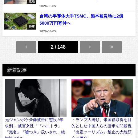
政治
2026-08-05
台湾の半導体大手TSMC、熊本被災地に2億
5000万円寄付へ
時事
2026-08-05
2 / 148
新着記事
元ジャンポケ斉藤被告に懲役7年
トランプ大統領、米国籍取得を目
求刑… 被害女性「『ハニトラ』
的とした中国人らの渡米を問題視
『売名』『嘘つき』扱いされ…絶
『出産ツーリズム』禁止の大統領