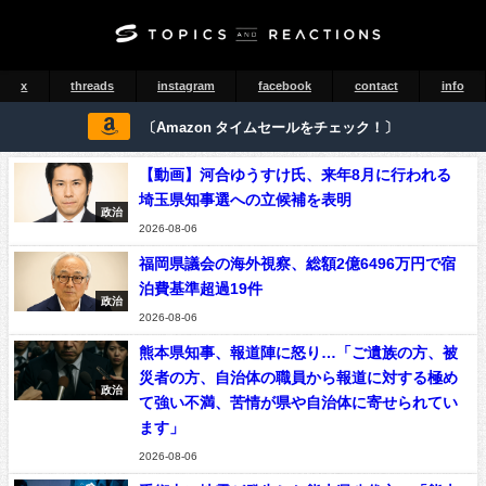
x
threads
instagram
facebook
contact
info
〔Amazon タイムセールをチェック！〕
【動画】河合ゆうすけ氏、来年8月に行われる
埼玉県知事選への立候補を表明
政治
2026-08-06
福岡県議会の海外視察、総額2億6496万円で宿
泊費基準超過19件
政治
2026-08-06
熊本県知事、報道陣に怒り…「ご遺族の方、被
災者の方、自治体の職員から報道に対する極め
政治
て強い不満、苦情が県や自治体に寄せられてい
ます」
2026-08-06