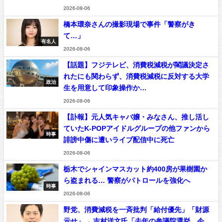
2026-08-06
橋本環奈さんの撮影現場で事件「警察がき
て…」
有名人
2026-08-06
【話題】フジテレビ、消費税減税が閣議決定さ
れたにも関わらず、消費税減税に反対する大学
政治
生を用意して印象操作か…
2026-08-06
【訃報】元人気キャバ嬢・みなさん、推し活し
ていたK-POPアイドルグループの他ファンから
時事
誹謗中傷に遭いライブ配信中に死亡
2026-08-06
栃木でシャインマスカット約400房が果樹園か
ら盗まれる… 警察がパトロールを強化へ
時事
2026-08-06
野党、消費減税を一斉批判「給付優先」「財源
示せ」→ 吉村洋文氏「去年の参議院選挙、今