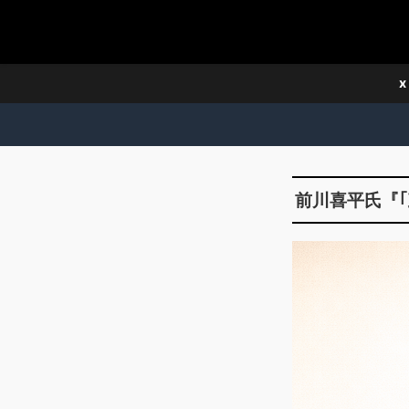
x
前川喜平氏『