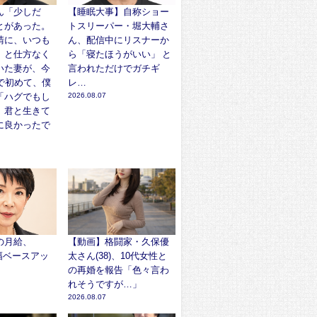
ん「少しだ
【睡眠大事】自称ショー
とがあった。
トスリーパー・堀大輔さ
請に、いつも
ん、配信中にリスナーか
」と仕方なく
ら「寝たほうがいい」 と
いた妻が、今
言われただけでガチギ
で初めて、僕
レ…
「ハグでもし
2026.08.07
。君と生きて
に良かったで
の月給、
【動画】格闘家・久保優
大幅ベースアッ
太さん(38)、10代女性と
の再婚を報告「色々言わ
れそうですが…」
2026.08.07