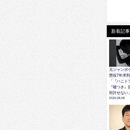
新着記事
元ジャンポ
懲役7年求刑
「『ハニト
『嘘つき』
対許せない
2026.08.08