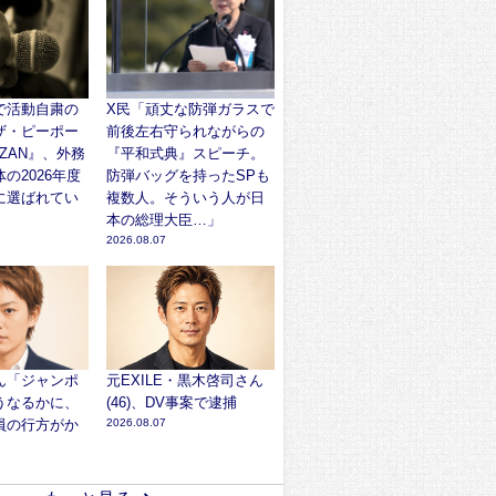
で活動自粛の
X民「頑丈な防弾ガラスで
ザ・ピーポー
前後左右守られながらの
ZAN』、外務
『平和式典』スピーチ。
の2026年度
防弾バッグを持ったSPも
に選ばれてい
複数人。そういう人が日
本の総理大臣…」
2026.08.07
ん「ジャンポ
元EXILE・黒木啓司さん
うなるかに、
(46)、DV事案で逮捕
員の行方がか
2026.08.07
」