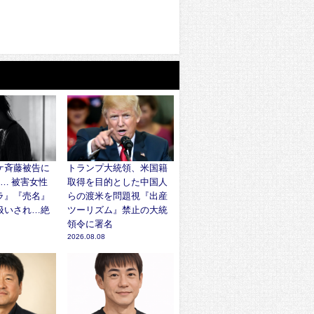
ケ斉藤被告に
トランプ大統領、米国籍
… 被害女性
取得を目的とした中国人
ラ』『売名』
らの渡米を問題視『出産
扱いされ…絶
ツーリズム』禁止の大統
」
領令に署名
2026.08.08