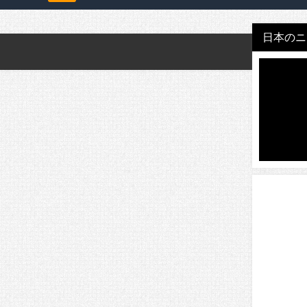
日本のニュ
。