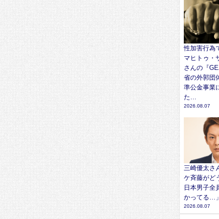
性加害行為
マヒトゥ・
さんの『GE
省の外郭団体
準公金事業
た…
2026.08.07
三崎優太さ
ケ斉藤がど
日本男子全
かってる…
2026.08.07