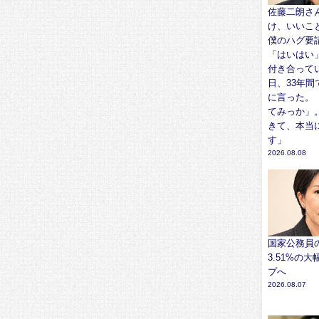
佐藤二朗さ
け、いいこ
僕のハグ要
「はいはい
付き合って
日、33年間
に言った。
てみっか」
きて、本当
す」
2026.08.08
国家公務員
3.51%の
プへ
2026.08.07