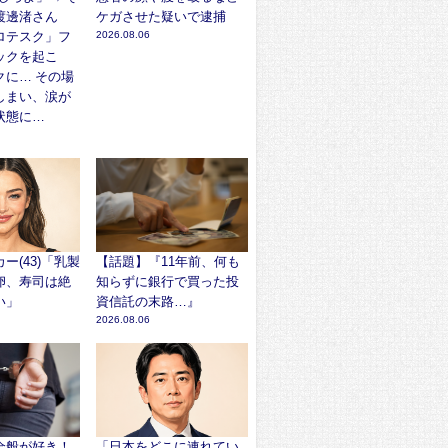
渡邊渚さん
ケガさせた疑いで逮捕
ロテスク」フ
2026.08.06
ックを起こ
クに… その場
しまい、涙が
状態に…
ー(43)「乳製
【話題】『11年前、何も
卵、寿司は絶
知らずに銀行で買った投
い」
資信託の末路…』
2026.08.06
全般が好き！
「日本をどこに連れてい