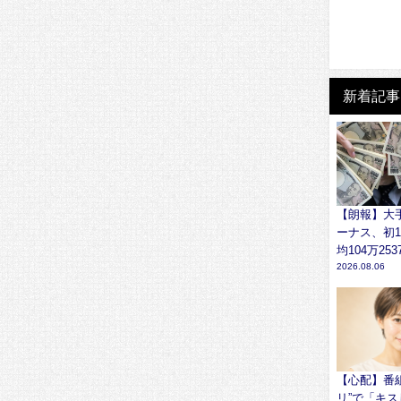
新着記事
【朗報】大
ーナス、初1
均104万253
2026.08.06
【心配】番
リ”で「キス