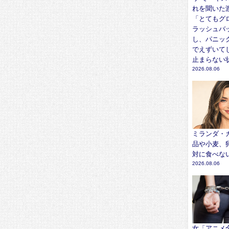
れを聞いた
「とてもグ
ラッシュバ
し、パニッ
でえずいて
止まらない
2026.08.06
ミランダ・カ
品や小麦、
対に食べな
2026.08.06
女「アニメ