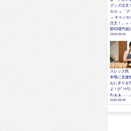
グッズ注文
セル →「
→ キャンセ
注文！」→ 
額43億円超)
2026.08.06
スレッズ民
本県に支援
おにぎりを
よ！(ﾊﾟｼｬ
わぁぁ……
2026.08.06