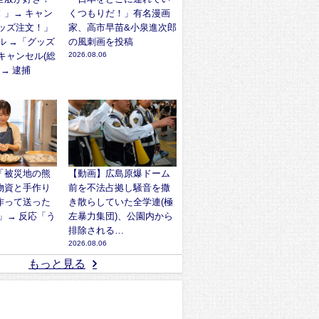
！」→ キャン
くつもりだ！」有名漫画
グッズ注文！」
家、高市早苗&小泉進次郎
ル →「グッズ
の風刺画を投稿
キャンセル(総
2026.08.06
 → 逮捕
「被災地の熊
【動画】広島原爆ドーム
物資と手作り
前を不法占拠し騒音を撒
作って送った
き散らしていた全学連(極
ﾘ)」→ 反応「う
左暴力集団)、公園内から
」
排除される…
2026.08.06
もっと見る