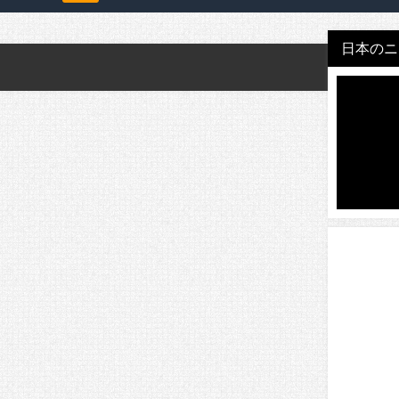
日本のニュ
。