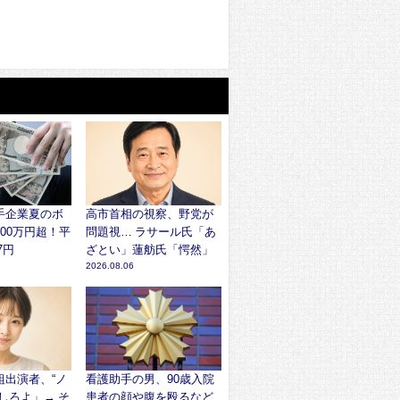
手企業夏のボ
高市首相の視察、野党が
00万円超！平
問題視… ラサール氏「あ
7円
ざとい」蓮舫氏「愕然」
2026.08.06
組出演者、“ノ
看護助手の男、90歳入院
しろよ」→ そ
患者の顔や腹を殴るなど