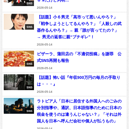
SNS
2026-05-14
【話題】小６男児「高市って悪いんやろ？」
「戦争しようとしてるんやろ？」「人殺しの武
SNS
器作るんやろ？」→ 親「誰が言ってたの？」
→ 男児の返答に親“ブチギレ”！
2026-05-14
ピザーラ、蒲田店の「不適切投稿」を謝罪 公
式SNS再開も報告
SNS
2026-05-14
【話題】怖い話『年収900万円の毎月の手取り
は・・・』
SNS
2026-05-14
ラトビア人「日本に居住する外国人へのごみの
分別指導や、通訳、日本語指導のために日本の
SNS
税金を使うのは違うんじゃない？」「それは外
国人を日本へ呼んだ会社や個人が払うもの」
2026-05-14