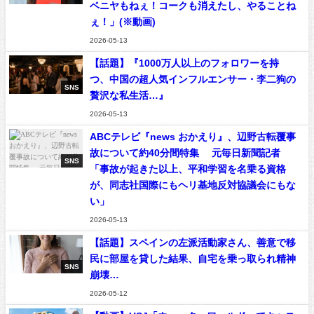
ベニヤもねぇ！コークも消えたし、やることね
ぇ！」(※動画)
2026-05-13
【話題】『1000万人以上のフォロワーを持
つ、中国の超人気インフルエンサー・李二狗の
SNS
贅沢な私生活…』
2026-05-13
ABCテレビ『news おかえり』、辺野古転覆事
故について約40分間特集 元毎日新聞記者
SNS
「事故が起きた以上、平和学習を名乗る資格
が、同志社国際にもヘリ基地反対協議会にもな
い」
2026-05-13
【話題】スペインの左派活動家さん、善意で移
民に部屋を貸した結果、自宅を乗っ取られ精神
SNS
崩壊…
2026-05-12