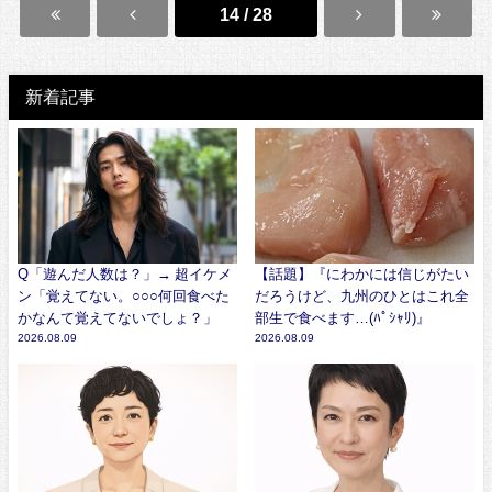
14 / 28
新着記事
Q「遊んだ人数は？」→ 超イケメ
【話題】『にわかには信じがたい
ン「覚えてない。○○○何回食べた
だろうけど、九州のひとはこれ全
かなんて覚えてないでしょ？」
部生で食べます…(ﾊﾟｼｬﾘ)』
2026.08.09
2026.08.09