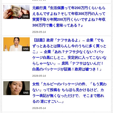
元銀行員『生活保護って年200万円くらいもら
えるんですよね？そして年収300万円の人って
SNS
実質手取り年間200万円くらいですよね？年収
300万円で働く意味ってある？』
2026-05-14
【話題】政府「ナフサあるよ」→ 企業「でも
ずっとあるとは限らんし今のうちに多く買っと
SNS
こ」→ 企業「あれ？ナフサ少なくない？パッ
ケージ白黒にしとこ。安定的に入ってこないな
らしゃーない」→ 庶民「ナフサはないんだ！
白黒のパッケージが証拠！政府は嘘つき！」
2026-05-14
女性「カルビーのパッケージの件、「もう買わ
ない」って投稿を ちらほら見かけるけど、カ
SNS
ラー表記が無くなっただけで、 そこまで怒れ
るの 逆にすごい…」
2026-05-14