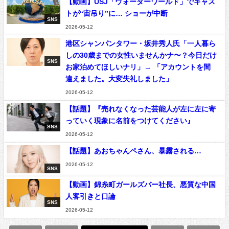
【動画】USJ「ウォーターワールド」でキャス
トが“宙吊り”に… ショーが中断
SNS
2026-05-12
港区シャンパンタワー・坂井秀人氏「一人暮ら
しの30歳までの女性いませんかナ〜？今日だけ
SNS
お家泊めてほしいナリ」→ 「アカウントを間
違えました。大変失礼しました」
2026-05-12
【話題】『売れなくなった芸能人が左に左に寄
っていく現象に名前をつけてください』
SNS
2026-05-12
【話題】あおちゃんペさん、暴露される…
2026-05-12
SNS
【動画】錦糸町ガールズバー社長、悪質な中国
人客引きと口論
SNS
2026-05-12