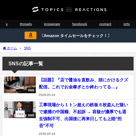
x
threads
instagram
facebook
contact
info
〔Amazon タイムセールをチェック！〕
ホーム
SNS
SNSの記事一覧
【話題】『店で醤油を直飲み、頭にかけるクズ
配信。これでお金稼ぎとか終わってる…』
SNS
2026-05-16
工事現場から１トン超えの鉄板６枚盗んだ疑い
で逮捕の中国籍、不起訴 → 容疑が濃厚でも退
SNS
去強制不可、出国後に再来日しても上陸“拒
否”不可
2026-05-16