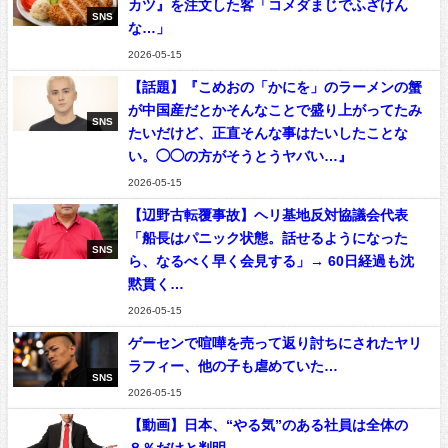
カツ』を注文した客「コメダまじでふざけん
SNS
な…」
2026-05-15
【話題】『こめおの「かにを」のラーメンの蟹
が中国産だとかそんなことで盛り上がってたみ
SNS
たいだけど、正直そんな事はたいしたことな
い。◯◯の方がそうとうヤバい…』
2026-05-15
【辺野古転覆事故】ヘリ基地反対協議会代表
「船長はパニック状態。話せるようになった
SNS
ら、なるべく早く会見する」→ 60日経過も沈
黙貫く…
2026-05-15
ゲーセンで喧嘩を売って返り討ちにされたヤリ
ラフィー、他の子も虐めていた…
SNS
2026-05-15
【動画】日本、“やる気”のある社員は全体の
８％だけと判明…