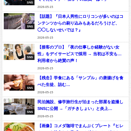
SNS
2026-05-15
【話題】『日本人男性にロリコンが多いのはコ
ンテンツからの刷り込みもあるだろうけど、
SNS
◯◯しないせいでは？』
2026-05-15
【接客のプロ】「夜の仕事しか経験がない女
性」をデイサービスで採用 → 当初は不安も…
SNS
利用者から絶賛の声！
2026-05-15
【残念】学食にある「サンプル」の唐揚げを食
べた生徒、詰む…
SNS
2026-05-15
民泊施設、修学旅行生が泊まった部屋を盗撮し
SNSに公開 →「ガチきしょい」と炎上…
SNS
2026-05-15
【画像】コメダ珈琲でまんぷくプレート『ヒレ