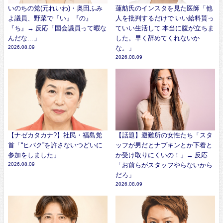
いのちの党(元れいわ)・奥田ふみ
蓮舫氏のインスタを見た医師「他
よ議員、野菜で『い』『の』
人を批判するだけで いい給料貰っ
『ち』→ 反応「国会議員って暇な
ていい生活して 本当に腹が立ちま
んだな…」
した。早く辞めてくれないか
2026.08.09
な。」
2026.08.09
【ナゼカタカナ?】社民・福島党
【話題】避難所の女性たち「スタ
首「“ヒバク”を許さないつどいに
ッフが男だとナプキンとか下着と
参加をしました」
か受け取りにくいの！」→ 反応
2026.08.09
「お前らがスタッフやらないから
だろ」
2026.08.09