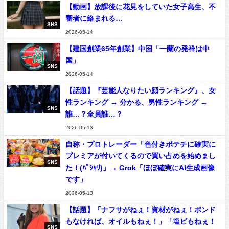
【動画】放課後に花見をしていた女子高生、不
審者に絡まれる…
SNS
2026-05-14
【建国創業65年創業】中国「一蘭の発祥は中
国」
SNS
2026-05-14
【話題】『芸能人なりたい顔ランキング』、女
性ランキング → 分かる、男性ランキング →
SNS
誰…？全員誰…？
2026-05-13
自称・プロトレーダー「色付きポテチに確実に
プレミアが付いてくるので買い占めを始めまし
SNS
た！(ﾊﾟｼｬﾘ)」→ Grok「ほぼ確実にAI生成画像
です」
2026-05-13
【話題】「ナフサがねぇ！資材がねぇ！ボンド
もなければ、オイルもねぇ！」「塩ビもねぇ！
SNS