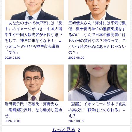
「あなたのせいで神戸市には『反
三崎優太さん「海外には平気で数
中』のイメージがつき、中国人留
億、数十億円単位の無償支援をす
学生や中国人観光客が不快な思い
るのに、なんで日本の被災者には
をして、神戸に来なくなる！」→
10万円の貸付なの？税金って、こ
うえはた のりひろ神戸市会議員
ういう時のためにあるんじゃない
「で？」
の？」
2026.08.09
2026.08.09
岩田明子氏「石破氏・河野氏ら
【話題】イオンモール熊本で被災
「消費減税反対」なら離党し筋通
の高校生「戦争は止められる」←
せ」
え？
2026.08.09
2026.08.09
もっと見る