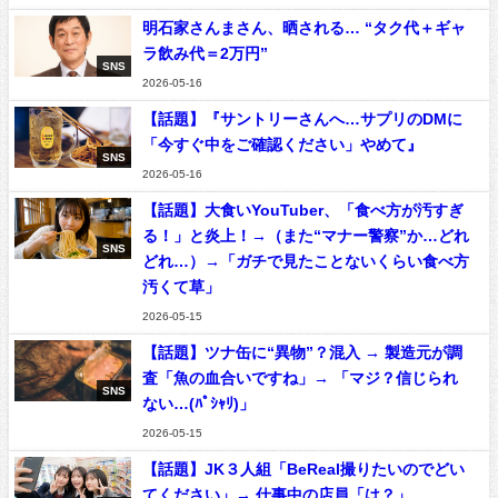
明石家さんまさん、晒される… “タク代＋ギャ
ラ飲み代＝2万円”
SNS
2026-05-16
【話題】『サントリーさんへ…サプリのDMに
「今すぐ中をご確認ください」やめて』
SNS
2026-05-16
【話題】大食いYouTuber、「食べ方が汚すぎ
る！」と炎上！→（また“マナー警察”か…どれ
SNS
どれ…）→「ガチで見たことないくらい食べ方
汚くて草」
2026-05-15
【話題】ツナ缶に“異物”？混入 → 製造元が調
査「魚の血合いですね」→ 「マジ？信じられ
SNS
ない…(ﾊﾟｼｬﾘ)」
2026-05-15
【話題】JK３人組「BeReal撮りたいのでどい
てください」→ 仕事中の店員「は？」