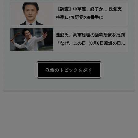
【調査】中革連、終了か… 政党支
持率1.7％野党の6番手に
蓮舫氏、高市総理の歯科治療を批判
「なぜ、この日（8月6日原爆の日）
に？｣ → 蓮舫氏、去年9月1日（関
東大震災の日）に愛犬と歯医者に行
っていた…
他のトピックを探す