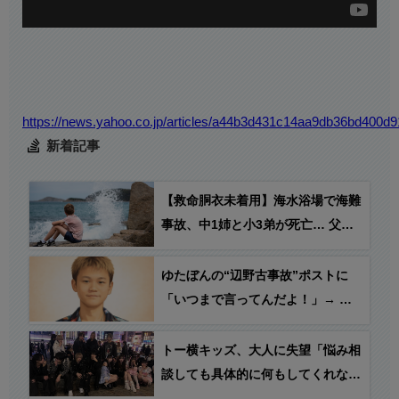
https://news.yahoo.co.jp/articles/a44b3d431c14aa9db36bd400d
新着記事
【救命胴衣未着用】海水浴場で海難
事故、中1姉と小3弟が死亡… 父親
は意識あり無事
ゆたぼんの“辺野古事故”ポストに
「いつまで言ってんだよ！」→ ゆ
たぼん「僕は絶対に風化させませ
ん」
トー横キッズ、大人に失望「悩み相
談しても具体的に何もしてくれなく
て傷つく。福祉は自由が奪われる」