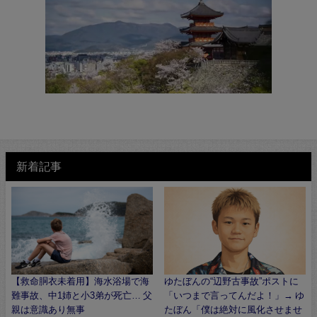
新着記事
【救命胴衣未着用】海水浴場で海
ゆたぼんの“辺野古事故”ポストに
難事故、中1姉と小3弟が死亡… 父
「いつまで言ってんだよ！」→ ゆ
親は意識あり無事
たぼん「僕は絶対に風化させませ