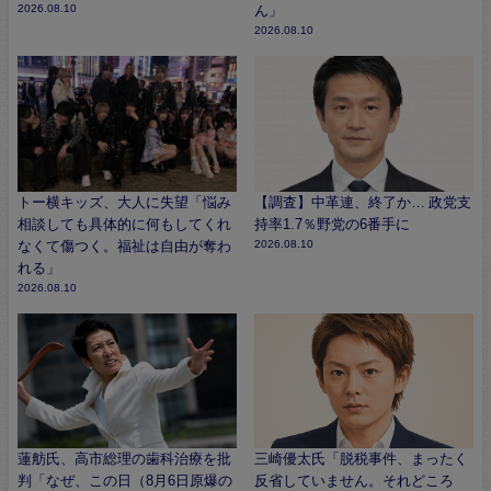
2026.08.10
ん」
2026.08.10
トー横キッズ、大人に失望「悩み
【調査】中革連、終了か… 政党支
相談しても具体的に何もしてくれ
持率1.7％野党の6番手に
なくて傷つく。福祉は自由が奪わ
2026.08.10
れる」
2026.08.10
蓮舫氏、高市総理の歯科治療を批
三崎優太氏「脱税事件、まったく
判「なぜ、この日（8月6日原爆の
反省していません。それどころ