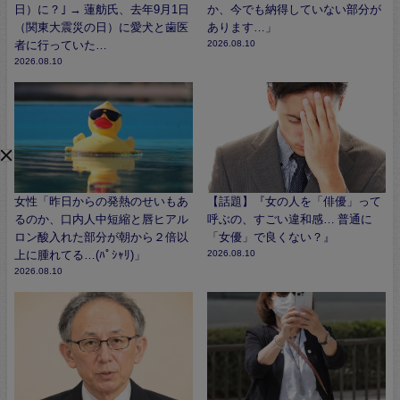
日）に？｣ → 蓮舫氏、去年9月1日
か、今でも納得していない部分が
（関東大震災の日）に愛犬と歯医
あります…」
者に行っていた…
2026.08.10
2026.08.10
女性「昨日からの発熱のせいもあ
【話題】『女の人を「俳優」って
るのか、口内人中短縮と唇ヒアル
呼ぶの、すごい違和感… 普通に
ロン酸入れた部分が朝から２倍以
「女優」で良くない？』
上に腫れてる…(ﾊﾟｼｬﾘ)」
2026.08.10
2026.08.10