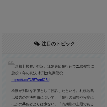
注目のトピック
【速報】検察が控訴、江別集団暴行死で21歳被告に
懲役30年の判決 求刑は無期懲役
https://t.co/D357smlO5d
検察が判決を不服として控訴したという。札幌地裁
は被告の判決理由について、「暴行の回数や程度は
ほかの共犯者よりは少ない」「有期刑の上限である