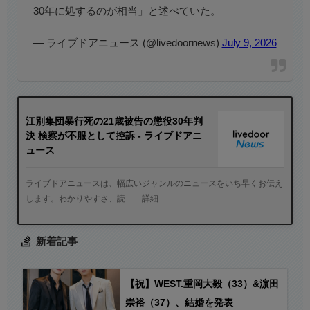
30年に処するのが相当」と述べていた。
— ライブドアニュース (@livedoornews)
July 9, 2026
江別集団暴行死の21歳被告の懲役30年判
決 検察が不服として控訴 - ライブドアニ
ュース
ライブドアニュースは、幅広いジャンルのニュースをいち早くお伝え
します。わかりやすさ、読... …詳細
新着記事
【祝】WEST.重岡大毅（33）&濵田
崇裕（37）、結婚を発表