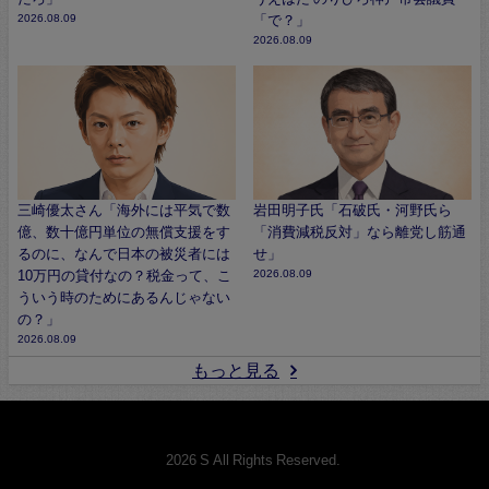
2026.08.09
「で？」
2026.08.09
三崎優太さん「海外には平気で数
岩田明子氏「石破氏・河野氏ら
億、数十億円単位の無償支援をす
「消費減税反対」なら離党し筋通
るのに、なんで日本の被災者には
せ」
10万円の貸付なの？税金って、こ
2026.08.09
ういう時のためにあるんじゃない
の？」
2026.08.09
もっと見る
© 2026 S All Rights Reserved.