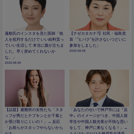
蓮舫氏のインスタを見た医師「他
【ナゼカタカナ?】社民・福島党
人を批判するだけで いい給料貰っ
首「“ヒバク”を許さないつどいに
ていい生活して 本当に腹が立ちま
参加をしました」
した。早く辞めてくれないか
2026.08.09
な。」
2026.08.09
【話題】避難所の女性たち「スタ
「あなたのせいで神戸市には『反
ッフが男だとナプキンとか下着と
中』のイメージがつき、中国人留
か受け取りにくいの！」→ 反応
学生や中国人観光客が不快な思い
「お前らがスタッフやらないから
をして、神戸に来なくなる！」→
だろ」
うえはた のりひろ神戸市会議員