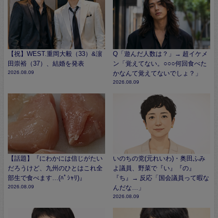
【祝】WEST.重岡大毅（33）&濵
Q「遊んだ人数は？」→ 超イケメ
田崇裕（37）、結婚を発表
ン「覚えてない。○○○何回食べた
2026.08.09
かなんて覚えてないでしょ？」
2026.08.09
【話題】『にわかには信じがたい
いのちの党(元れいわ)・奥田ふみ
だろうけど、九州のひとはこれ全
よ議員、野菜で『い』『の』
部生で食べます…(ﾊﾟｼｬﾘ)』
『ち』→ 反応「国会議員って暇な
2026.08.09
んだな…」
2026.08.09