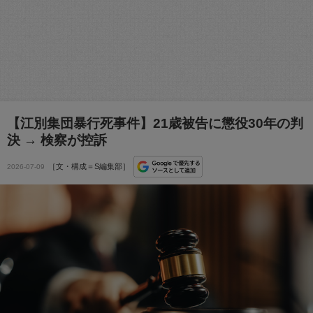
【江別集団暴行死事件】21歳被告に懲役30年の判
決 → 検察が控訴
［文・構成＝S編集部］
2026-07-09