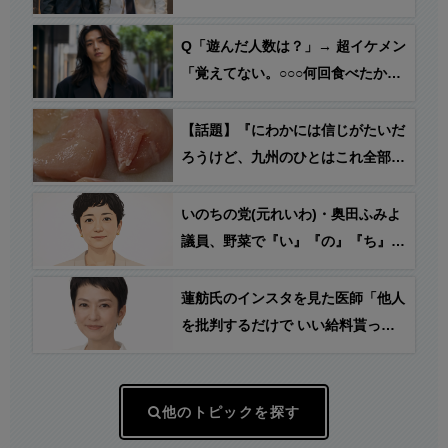
Q「遊んだ人数は？」→ 超イケメン
「覚えてない。○○○何回食べたかな
んて覚えてないでしょ？」
【話題】『にわかには信じがたいだ
ろうけど、九州のひとはこれ全部生
で食べます…(ﾊﾟｼｬﾘ)』
いのちの党(元れいわ)・奥田ふみよ
議員、野菜で『い』『の』『ち』→
反応「国会議員って暇なんだな…」
蓮舫氏のインスタを見た医師「他人
を批判するだけで いい給料貰って
いい生活して 本当に腹が立ちまし
た。早く辞めてくれないかな。」
他のトピックを探す