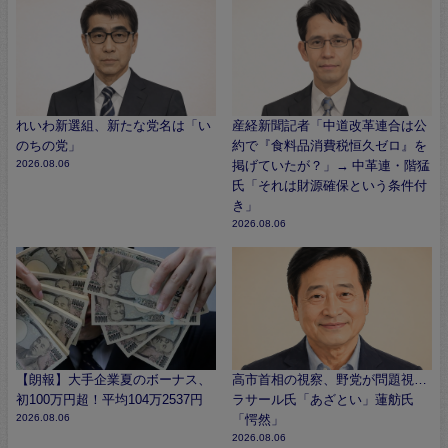
れいわ新選組、新たな党名は「い
産経新聞記者「中道改革連合は公
のちの党」
約で『食料品消費税恒久ゼロ』を
2026.08.06
掲げていたが？」→ 中革連・階猛
氏「それは財源確保という条件付
き」
2026.08.06
【朗報】大手企業夏のボーナス、
高市首相の視察、野党が問題視…
初100万円超！平均104万2537円
ラサール氏「あざとい」蓮舫氏
2026.08.06
「愕然」
2026.08.06