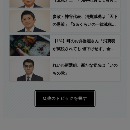
（玉城デニー）知事の責任でも何で
もない話」「不幸なことも利用し悪
宣伝する人が増えるから対応しなく
参政・神谷代表、消費減税は「天下
てはいけない」
の愚策」「5％くらいの一律減税で
ないと経済の後押しにならない」
【1%】町のお弁当屋さん「消費税
が減税されても 値下げせず、全て
利益にします」
れいわ新選組、新たな党名は「いの
ちの党」
他のトピックを探す