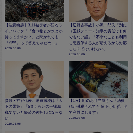
【注意喚起】3.11被災者が語るラ
【辺野古事故】小沢一郎氏「別に
イフハック「『食べ物とか水とか
（玉城デニー）知事の責任でも何
持ってますか？』と聞かれても
でもない話」「不幸なことも利用
『YES』って答えちゃだめ…」
し悪宣伝する人が増えるから対応
2026.08.06
しなくてはいけない」
2026.08.06
参政・神谷代表、消費減税は「天
【1%】町のお弁当屋さん「消費
下の愚策」「5％くらいの一律減
税が減税されても 値下げせず、全
税でないと経済の後押しにならな
て利益にします」
い」
2026.08.06
2026.08.06