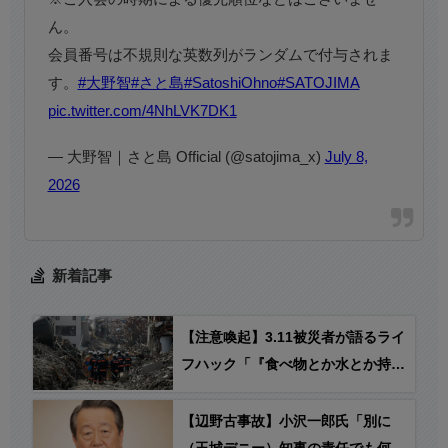
ん。
会員番号は不規則な英数列がランダムで付与されま
す。
#大野智
#さと島
#SatoshiOhno
#SATOJIMA
pic.twitter.com/4NhLVK7DK1
— 大野智｜さと島 Official (@satojima_x)
July 8,
2026
新着記事
【注意喚起】3.11被災者が語るライ
フハック「『食べ物とか水とか持っ
てますか？』と聞かれても『YES』
って答えちゃだめ…」
【辺野古事故】小沢一郎氏「別に