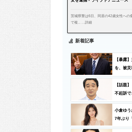
茨城県警は6日、同居の42歳女性への
で複... …詳細
新着記事
【暴露】
を、被災
て何に使
使う」
【話題】
不起訴で
小倉ゆう
7年ぶり「