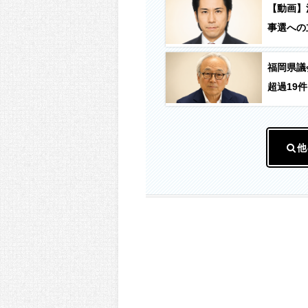
【動画】
事選への
福岡県議
超過19件
他