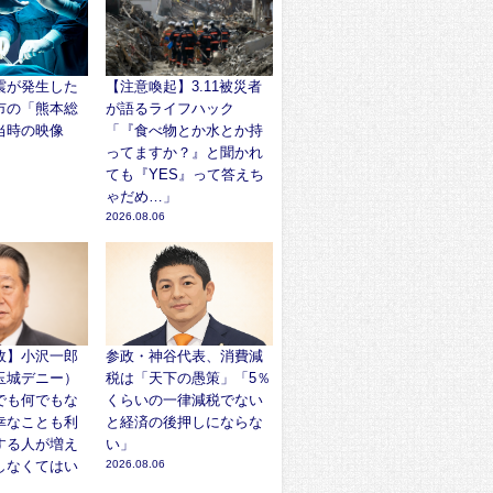
震が発生した
【注意喚起】3.11被災者
市の「熊本総
が語るライフハック
当時の映像
「『食べ物とか水とか持
ってますか？』と聞かれ
ても『YES』って答えち
ゃだめ…」
2026.08.06
故】小沢一郎
参政・神谷代表、消費減
玉城デニー）
税は「天下の愚策」「5％
でも何でもな
くらいの一律減税でない
幸なことも利
と経済の後押しにならな
する人が増え
い」
しなくてはい
2026.08.06