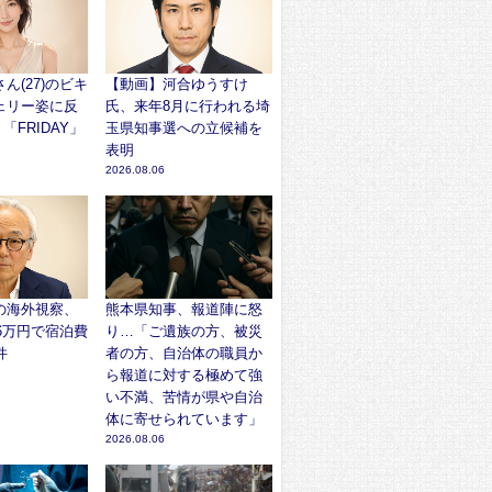
ん(27)のビキ
【動画】河合ゆうすけ
ェリー姿に反
氏、来年8月に行われる埼
「FRIDAY」
玉県知事選への立候補を
表明
2026.08.06
の海外視察、
熊本県知事、報道陣に怒
96万円で宿泊費
り…「ご遺族の方、被災
件
者の方、自治体の職員か
ら報道に対する極めて強
い不満、苦情が県や自治
体に寄せられています」
2026.08.06