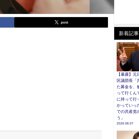
post
新着記事
【暴露】元
区議団長「
た募金を、
って行くん
に持って行
かっていっ
での共産党
う」
2026.08.07