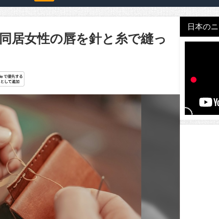
日本のニュ
)、同居女性の唇を針と糸で縫っ