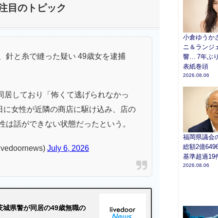
注目のトピック
小倉ゆうかさ
ニ＆ランジ
、針と糸で縫った疑い 49歳女を逮捕
響… 7年ぶり
表紙巻頭
2026.08.06
ら同居しており「怖くて逃げられなかっ
0日に女性が近隣の商店に駆け込み、店の
性は話ができない状態だったという。
福岡県議会
総額2億64
doornews)
July 6, 2026
基準超過19
2026.08.06
茨城県警が同居の49歳無職の