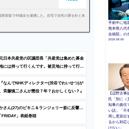
傷害容疑で49歳女を逮捕した。自宅で女性の唇を針と糸
手術中に地
熊本県八代
合病院」の
2026.08.06
元日本共産党の区議団長「共産党は集めた募金
地には持って行くんです。被災地に持って行っ
うかっていったら、被災地での共産党の活動に
『なんでNHKディレクター(渋谷でわいせつ)が
、斉藤慎二さんが懲役７年？おかしくない？』
【辺野古事
氏「別に（
知事の責任
かさん(27)のビキニ＆ランジェリー姿に反響…
い話」「不
FRIDAY」表紙巻頭
用し悪宣伝
るから対応
けない」