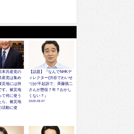
日本共産党の
【話題】『なんでNHKデ
共産党は集め
ィレクター(渋谷でわいせ
被災地には持
つ)が不起訴で、斉藤慎二
です。被災地
さんが懲役７年？おかし
って何に使う
くない？』
たら、被災地
2026.08.07
の活動に使