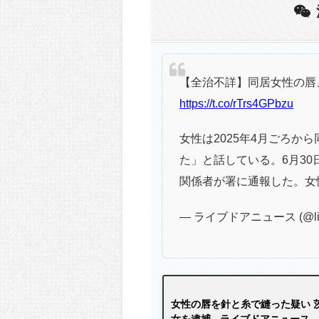
【全治不詳】同居女性の唇
https://t.co/rTrs4GPbzu
女性は2025年4月ごろか
た」と話している。6月3
関係者が署に通報した。女
— ライブドアニュース (@live
女性の唇を針と糸で縫った疑い 
女を逮捕 - ライブドアニュース