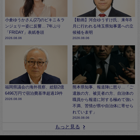
小倉ゆうかさん(27)のビキニ＆ラ
【動画】河合ゆうすけ氏、来年8
ンジェリー姿に反響… 7年ぶり
月に行われる埼玉県知事選への立
「FRIDAY」表紙巻頭
候補を表明
2026.08.06
2026.08.06
福岡県議会の海外視察、総額2億
熊本県知事、報道陣に怒り…「ご
6496万円で宿泊費基準超過19件
遺族の方、被災者の方、自治体の
2026.08.06
職員から報道に対する極めて強い
不満、苦情が県や自治体に寄せら
れています」
2026.08.06
もっと見る