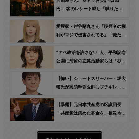
居酒屋さん、６名でお会計4,939
円… 客のレシート晒し「喋りたい
だけなら公園に行ってくれ！！」
愛煙家・岸谷蘭丸さん「喫煙者の権
利がマジで侵害されてる」「俺たち
が納めた税金で喫煙所を作って」
“アベ政治を許さない”人、平和記念
公園に滞留の左翼活動家らは「杉田
さんのような人がいなくなれば静か
になる」→ 杉田水脈氏「私が消え
【怖い】ショートスリーパー・堀大
ればいいの？」
輔氏が高須幹弥医師にブチギレ…
(※動画)
【暴露】元日本共産党の区議団長
「共産党は集めた募金を、被災地に
は持って行くんです。被災地に持っ
て行って何に使うかっていったら、
被災地での共産党の活動に使う」