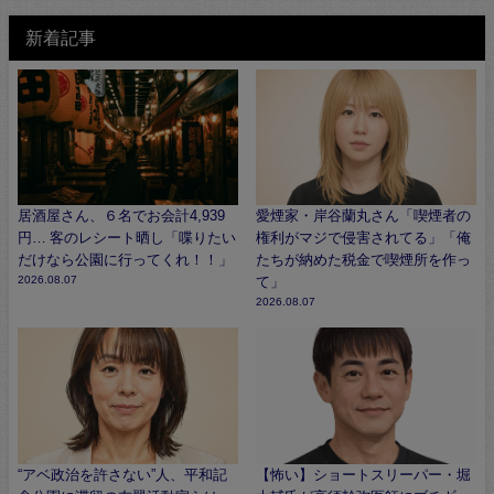
新着記事
居酒屋さん、６名でお会計4,939
愛煙家・岸谷蘭丸さん「喫煙者の
円… 客のレシート晒し「喋りたい
権利がマジで侵害されてる」「俺
だけなら公園に行ってくれ！！」
たちが納めた税金で喫煙所を作っ
2026.08.07
て」
2026.08.07
“アベ政治を許さない”人、平和記
【怖い】ショートスリーパー・堀