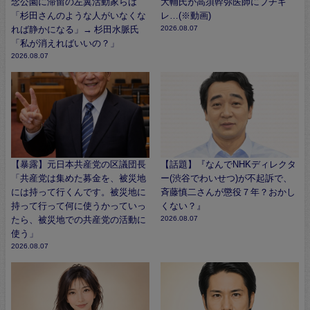
念公園に滞留の左翼活動家らは
大輔氏が高須幹弥医師にブチギ
「杉田さんのような人がいなくな
レ…(※動画)
れば静かになる」→ 杉田水脈氏
2026.08.07
「私が消えればいいの？」
2026.08.07
【暴露】元日本共産党の区議団長
【話題】『なんでNHKディレクタ
「共産党は集めた募金を、被災地
ー(渋谷でわいせつ)が不起訴で、
には持って行くんです。被災地に
斉藤慎二さんが懲役７年？おかし
持って行って何に使うかっていっ
くない？』
たら、被災地での共産党の活動に
2026.08.07
使う」
2026.08.07