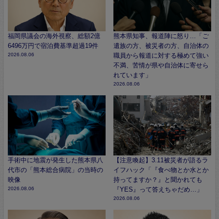
福岡県議会の海外視察、総額2億
熊本県知事、報道陣に怒り…「ご
6496万円で宿泊費基準超過19件
遺族の方、被災者の方、自治体の
2026.08.06
職員から報道に対する極めて強い
不満、苦情が県や自治体に寄せら
れています」
2026.08.06
手術中に地震が発生した熊本県八
【注意喚起】3.11被災者が語るラ
代市の「熊本総合病院」の当時の
イフハック「『食べ物とか水とか
映像
持ってますか？』と聞かれても
2026.08.06
『YES』って答えちゃだめ…」
2026.08.06