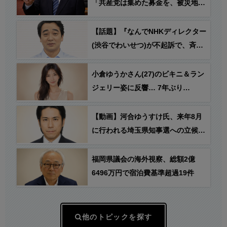
「共産党は集めた募金を、被災地に
は持って行くんです。被災地に持っ
て行って何に使うかっていったら、
【話題】『なんでNHKディレクター
被災地での共産党の活動に使う」
(渋谷でわいせつ)が不起訴で、斉藤
慎二さんが懲役７年？おかしくな
い？』
小倉ゆうかさん(27)のビキニ＆ラン
ジェリー姿に反響… 7年ぶり
「FRIDAY」表紙巻頭
【動画】河合ゆうすけ氏、来年8月
に行われる埼玉県知事選への立候補
を表明
福岡県議会の海外視察、総額2億
6496万円で宿泊費基準超過19件
他のトピックを探す