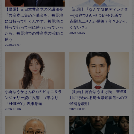
【暴露】元日本共産党の区議団長
【話題】『なんでNHKディレクタ
「共産党は集めた募金を、被災地
ー(渋谷でわいせつ)が不起訴で、
には持って行くんです。被災地に
斉藤慎二さんが懲役７年？おかし
持って行って何に使うかっていっ
くない？』
たら、被災地での共産党の活動に
2026.08.07
使う」
2026.08.07
小倉ゆうかさん(27)のビキニ＆ラ
【動画】河合ゆうすけ氏、来年8
ンジェリー姿に反響… 7年ぶり
月に行われる埼玉県知事選への立
「FRIDAY」表紙巻頭
候補を表明
2026.08.06
2026.08.06