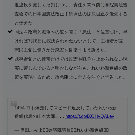
度違反を厳しく批判しつつ、責任を問う前に参院憲法審
査会での日本国憲法改正手続き法の採決阻止を優先する
と伝えた。
同法を改憲と戦争への道を開く「悪法」と位置づけ、早
ければ7月8日に採決されかねないとして、主権者が立
憲民主党に働きかけ廃案を目指すよう訴えた。
既存野党との連帯だけでは改憲や戦争を止められない現
実に苦しんでいると明かしながらも、れいわ新選組の政
策を実現するため、改悪阻止に全力を注ぐと予告した。
149キロも爆走してスピード違反していたれいわ新
選組代表の山本太郎。…
https://t.co/iXGHvQALev
— 奥田ふみよ❤️‍🔥参議院議員❤️‍🔥れいわ新選組❤️‍🔥