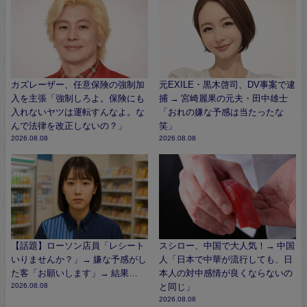
カズレーザー、任意保険の強制加
元EXILE・黒木啓司、DV事案で逮
入を主張「強制しろよ。保険にも
捕 → 宮崎麗果の元夫・田中雄士
入れないヤツは運転すんなよ。な
「おれの嫌な予感は当たったな
んで法律を改正しないの？」
笑」
2026.08.08
2026.08.08
【話題】ローソン店員「レシート
スシロー、中国で大人気！→ 中国
いりませんか？」→ 嫌な予感がし
人「日本で中華が流行しても、日
た客「お願いします」→ 結果…
本人の対中感情が良くならないの
2026.08.08
と同じ」
2026.08.08