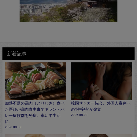
新着記事
加熱不足の鶏肉（とりわさ）食べ
韓国サッカー協会、外国人審判へ
た医師が鶏肉食中毒でギラン・バ
の“性接待”が発覚
レー症候群を発症、車いす生活
2026.08.08
に…
2026.08.08