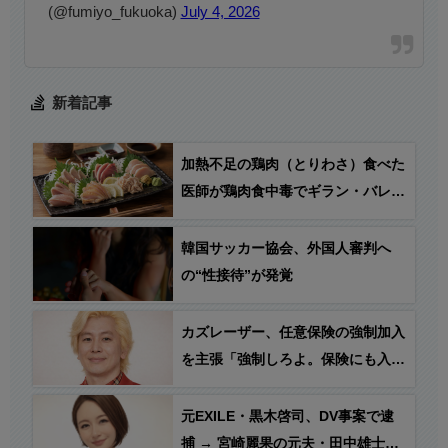
(@fumiyo_fukuoka)
July 4, 2026
新着記事
加熱不足の鶏肉（とりわさ）食べた
医師が鶏肉食中毒でギラン・バレー
症候群を発症、車いす生活に…
韓国サッカー協会、外国人審判へ
の“性接待”が発覚
カズレーザー、任意保険の強制加入
を主張「強制しろよ。保険にも入れ
ないヤツは運転すんなよ。なんで法
律を改正しないの？」
元EXILE・黒木啓司、DV事案で逮
捕 → 宮崎麗果の元夫・田中雄士