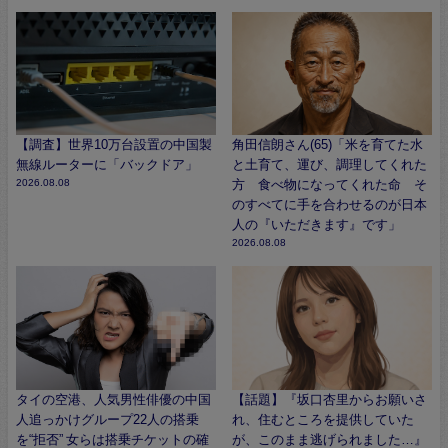
【調査】世界10万台設置の中国製
角田信朗さん(65)「米を育てた水
無線ルーターに「バックドア」
と土育て、運び、調理してくれた
2026.08.08
方 食べ物になってくれた命 そ
のすべてに手を合わせるのが日本
人の『いただきます』です」
2026.08.08
タイの空港、人気男性俳優の中国
【話題】『坂口杏里からお願いさ
人追っかけグループ22人の搭乗
れ、住むところを提供していた
を“拒否” 女らは搭乗チケットの確
が、このまま逃げられました…』