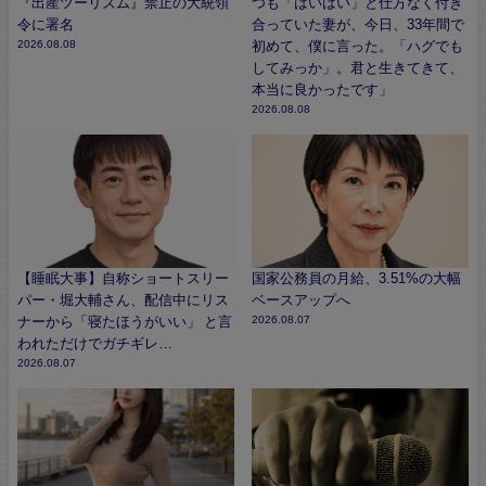
『出産ツーリズム』禁止の大統領
つも「はいはい」と仕方なく付き
令に署名
合っていた妻が、今日、33年間で
2026.08.08
初めて、僕に言った。「ハグでも
してみっか」。君と生きてきて、
本当に良かったです」
2026.08.08
【睡眠大事】自称ショートスリー
国家公務員の月給、3.51%の大幅
パー・堀大輔さん、配信中にリス
ベースアップへ
ナーから「寝たほうがいい」 と言
2026.08.07
われただけでガチギレ…
2026.08.07