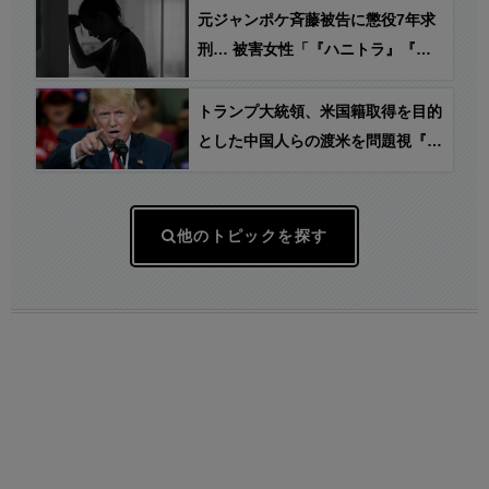
元ジャンポケ斉藤被告に懲役7年求
刑… 被害女性「『ハニトラ』『売
名』『嘘つき』扱いされ…絶対許せ
ない」
トランプ大統領、米国籍取得を目的
とした中国人らの渡米を問題視『出
産ツーリズム』禁止の大統領令に署
名
他のトピックを探す