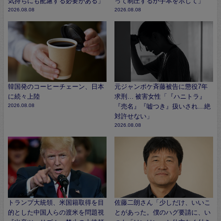
気持ちにも配慮する必要がある」
って制圧するか手本を示して」
2026.08.08
2026.08.08
韓国発のコーヒーチェーン、日本
元ジャンポケ斉藤被告に懲役7年
に続々上陸
求刑… 被害女性「『ハニトラ』
2026.08.08
『売名』『嘘つき』扱いされ…絶
対許せない」
2026.08.08
トランプ大統領、米国籍取得を目
佐藤二朗さん「少しだけ、いいこ
的とした中国人らの渡米を問題視
とがあった。僕のハグ要請に、い