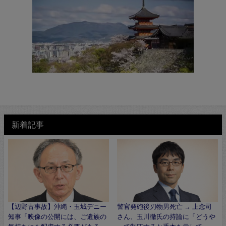
新着記事
【辺野古事故】沖縄・玉城デニー
警官発砲後刃物男死亡 → 上念司
知事「映像の公開には、ご遺族の
さん、玉川徹氏の持論に「どうや