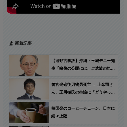
新着記事
【辺野古事故】沖縄・玉城デニー知
事「映像の公開には、ご遺族の気持
ちにも配慮する必要がある」
警官発砲後刃物男死亡 → 上念司さ
ん、玉川徹氏の持論に「どうやって
制圧するか手本を示して」
韓国発のコーヒーチェーン、日本に
続々上陸