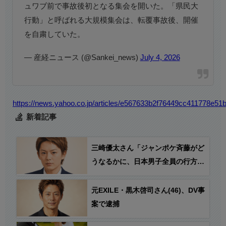
ュワブ前で事故後初となる集会を開いた。「県民大
行動」と呼ばれる大規模集会は、転覆事故後、開催
を自粛していた。
— 産経ニュース (@Sankei_news)
July 4, 2026
https://news.yahoo.co.jp/articles/e567633b2f76449cc411778e5
新着記事
三崎優太さん「ジャンポケ斉藤がど
うなるかに、日本男子全員の行方が
かかってる…」
元EXILE・黒木啓司さん(46)、DV事
案で逮捕