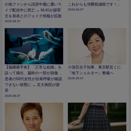
の他ファンから誹謗中傷に遭いラ
これからも消費税減税です！」
イブ配信中に死亡 → NI-KIが謝罪
2026.08.07
文を発表とのフェイク情報が拡散
2026.08.07
【脳腫瘍手術】「正常な組織」を
小池百合子知事、東京駅近くに
誤って摘出、脳幹の一部が損傷…
『地下シェルター』整備へ
患者の50代女性が自発呼吸が確認
2026.08.07
できない状態に → 京大病院が謝
罪
2026.08.07