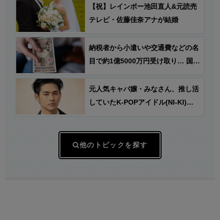
【祝】レインボー池田直人&元読売
テレビ・佐藤佳奈アナが結婚
納税者から小遣いや交通費などの名
目で約1億5000万円受け取り… 国税
職員を懲戒免職処分
元人気キャバ嬢・みなさん、推し活
していたK-POPアイドル(NI-KI)の
他ファンから誹謗中傷に遭いライブ
配信中に死亡 → NI-KIが謝罪文を発
表とのフェイク情報が拡散
他のトピックを探す