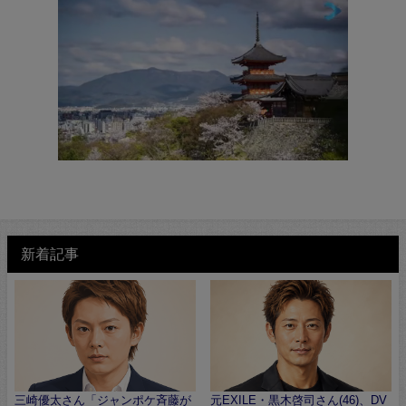
新着記事
三崎優太さん「ジャンポケ斉藤が
元EXILE・黒木啓司さん(46)、DV