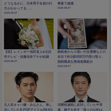
どうなるかに、日本男子全員の行
事案で逮捕
方がかかってる…」
2026.08.07
2026.08.07
【祝】レインボー池田直人&元読
納税者から小遣いや交通費などの
売テレビ・佐藤佳奈アナが結婚
名目で約1億5000万円受け取り…
2026.08.07
国税職員を懲戒免職処分
2026.08.07
元人気キャバ嬢・みなさん、推し
消費税減税に反対していた中革
活していたK-POPアイドル(NI-KI)
連、梯子を外す「我々の公約は、