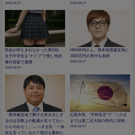
2026.08.07
2026.08.07
性欲が抑えきれなかった男(56)、
HIKAKINさん、熊本地震被災地に
女子中学生を“ナイフ”で脅し性的
2000万円の寄付を表明
暴行容疑で逮捕
2026.08.07
2026.08.07
「熊本被災地で豚汁を炊き出しす
広島市長、“平和宣言”で「このま
るのは宗教上の配慮が足りてない
までは第二次大戦の時代に回帰」
からやめろ！」→ へずま氏「一体
2026.08.07
何を言っているの？明日も豚肉た