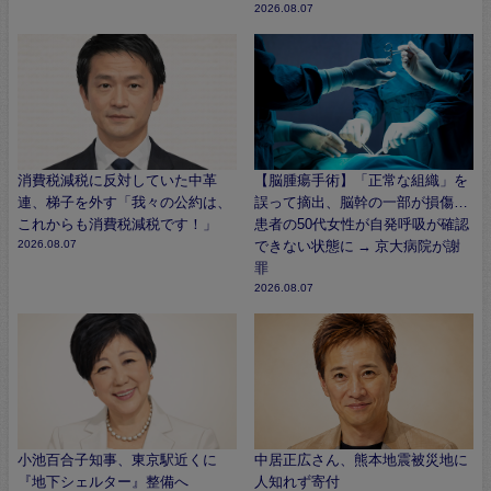
2026.08.07
消費税減税に反対していた中革
【脳腫瘍手術】「正常な組織」を
連、梯子を外す「我々の公約は、
誤って摘出、脳幹の一部が損傷…
これからも消費税減税です！」
患者の50代女性が自発呼吸が確認
2026.08.07
できない状態に → 京大病院が謝
罪
2026.08.07
小池百合子知事、東京駅近くに
中居正広さん、熊本地震被災地に
『地下シェルター』整備へ
人知れず寄付