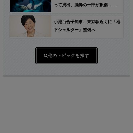
って摘出、脳幹の一部が損傷… 患
者の50代女性が自発呼吸が確認でき
ない状態に → 京大病院が謝罪
小池百合子知事、東京駅近くに『地
下シェルター』整備へ
他のトピックを探す