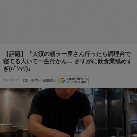
【話題】『大須の朝ラー屋さん行ったら調理台で
寝てる人いて一生行かん… さすがに飲食業舐めす
ぎ(ﾊﾟｼｬﾘ)』
［文・構成＝S編集部］
2026-07-05