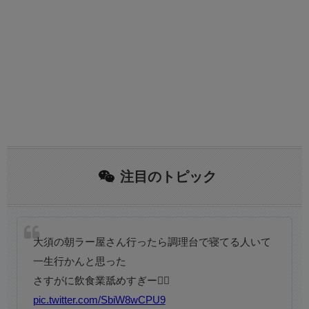
注目のトピック
大須の朝ラー屋さん行ったら調理台で寝てる人いて
一生行かんと思った
さすがに飲食業舐めすぎー🙅‍♂️
pic.twitter.com/SbiW8wCPU9