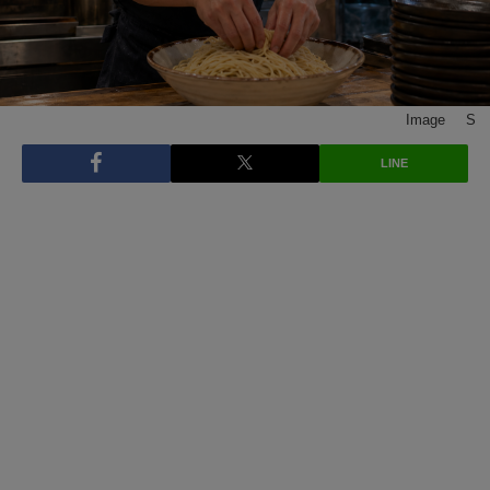
Image © S
LINE