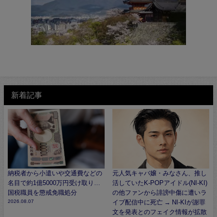
新着記事
納税者から小遣いや交通費などの
元人気キャバ嬢・みなさん、推し
名目で約1億5000万円受け取り…
活していたK-POPアイドル(NI-KI)
国税職員を懲戒免職処分
の他ファンから誹謗中傷に遭いラ
2026.08.07
イブ配信中に死亡 → NI-KIが謝罪
文を発表とのフェイク情報が拡散