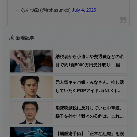
— あんづ🦁 (@irohasunido)
July 4, 2026
新着記事
納税者から小遣いや交通費などの名
目で約1億5000万円受け取り… 国税
職員を懲戒免職処分
元人気キャバ嬢・みなさん、推し活
していたK-POPアイドル(NI-KI)の
他ファンから誹謗中傷に遭いライブ
配信中に死亡 → NI-KIが謝罪文を発
消費税減税に反対していた中革連、
表とのフェイク情報が拡散
梯子を外す「我々の公約は、これか
らも消費税減税です！」
【脳腫瘍手術】「正常な組織」を誤