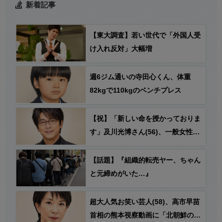
新着記事
【東大調査】若い世代で「外国人受
け入れ反対」大幅増
週6ジム通いの寺田心くん、体重
82kgで110kgのベンチプレス
【祝】「新しい命を授かっておりま
す」及川光博さん(56)、一般女性と
の結婚を発表
【話題】『組織的転売ヤー、ちゃん
と元締めがいた…』
超大人気お笑い芸人(58)、高市早苗
首相の熊本視察動画に「北朝鮮の記