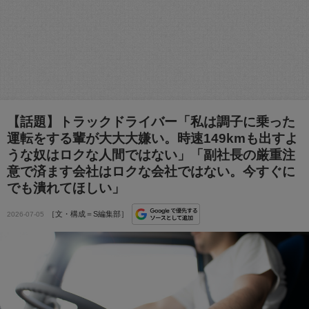
【話題】トラックドライバー「私は調子に乗った
運転をする輩が大大大嫌い。時速149kmも出すよ
うな奴はロクな人間ではない」「副社長の厳重注
意で済ます会社はロクな会社ではない。今すぐに
でも潰れてほしい」
［文・構成＝S編集部］
2026-07-05