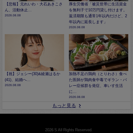
【悲報】元れいわ・大石あきこさ
厚生労働省「被災世帯に生活資金
ん、活動休止…
を無利子で10万円貸し付けます。
2026.08.08
返済期限も通常1年以内だけど、2
年以内に延長します」
2026.08.08
【祝】ジェシー(30)&綾瀬はるか
加熱不足の鶏肉（とりわさ）食べ
(41)、結婚へ…
た医師が鶏肉食中毒でギラン・バ
2026.08.08
レー症候群を発症、車いす生活
に…
2026.08.08
もっと見る
© 2026 S All Rights Reserved.