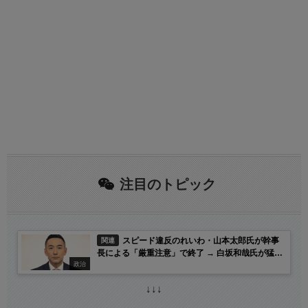
注目のトピック
スピード違反のれいわ・山本太郎氏が幹事
関連
長による「厳重注意」で終了 → 白坂和哉氏が猛批
政治
判「僕にはこの理屈が到底理解できない」「こんな
体たらくで、今後はどの口で与党を批判するの
↓↓↓
か？」