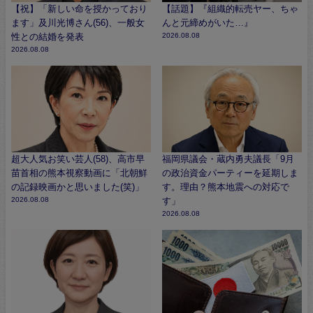
【祝】「新しい命を授かっており
【話題】『組織的転売ヤー、ちゃ
ます」及川光博さん(56)、一般女
んと元締めがいた…』
性との結婚を発表
2026.08.08
2026.08.08
超大人気お笑い芸人(58)、高市早
福岡県議会・蔵内勇夫議長「9月
苗首相の熊本視察動画に「北朝鮮
の政治資金パーティーを延期しま
の記録映画かと思いました(笑)」
す。理由？熊本地震への対応で
2026.08.08
す」
2026.08.08