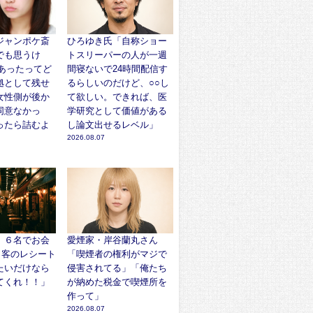
ジャンポケ斎
ひろゆき氏「自称ショー
でも思うけ
トスリーパーの人が一週
があったってど
間寝ないで24時間配信す
拠として残せ
るらしいのだけど、○○し
女性側が後か
て欲しい。できれば、医
同意なかっ
学研究として価値がある
ったら詰むよ
し論文出せるレベル」
2026.08.07
、６名でお会
愛煙家・岸谷蘭丸さん
… 客のレシート
「喫煙者の権利がマジで
たいだけなら
侵害されてる」「俺たち
てくれ！！」
が納めた税金で喫煙所を
作って」
2026.08.07