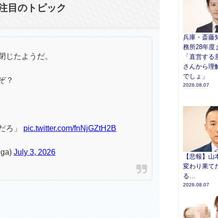
注目のトピック
兵庫・斎藤
務所28年度
閉じたようだ。
「直営する
さんから理
でしょ」
ぞ？
2026.08.07
だろ」
pic.twitter.com/fnNjGZtH2B
ga)
July 3, 2026
【悲報】山
変わり果て
る…
2026.08.07