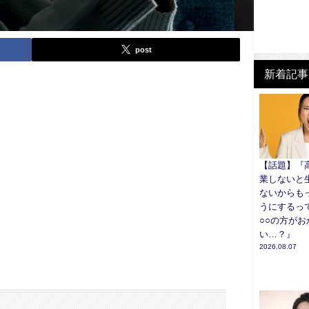
post
新着記事
【話題】『
業しないと
ないからも
うにするっ
○○の方がお
い…？』
2026.08.07