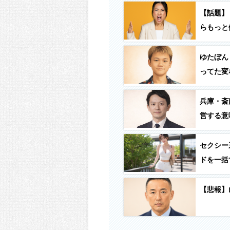
【話題】
らもっと
かしくな
ゆたぼん
ってた変
反対し始
気ないん
兵庫・斎
営する意
セクシー
ドを一括
のが映り
【悲報】