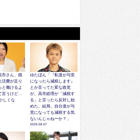
高市さん、残
ゆたぼん「『私達が与党
生活費が足り
になったら減税します』
っと働けるよ
とか言ってた変な政党
て言うけど…
が、高市総理が「減税す
かしくな
る」と言ったら反対し始
めた。結局、自分達が与
党になっても減税する気
ないんじゃねーか？」
2026.08.07