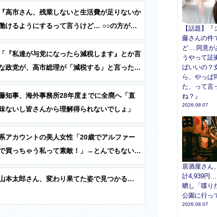
『高市さん、残業しないと生活費が足りないか
働けるようにするって言うけど… ○○の方がお
【話題】『
藤さんの件
い…？』
ど… 同意
「『私達が与党になったら減税します』とか言
うやって証
ばいいの？
な政党が、高市総理が「減税する」と言ったら
ら、やっぱ
めた。結局、自分達が与党になっても減税する
た、って言
じゃねーか？」
藤知事、海外事務所28年度までに全廃へ「直
ね？』
2026.08.07
味ないし皆さんから理解得られないでしょ」
系アカウントの美人女性「20歳でアルファー
で買っちゃう私って素敵！」→とんでもないも
込んでしまう…
居酒屋さん
計4,939円
山本太郎さん、変わり果てた姿で見つかる…
晒し「喋り
公園に行っ
2026.08.07