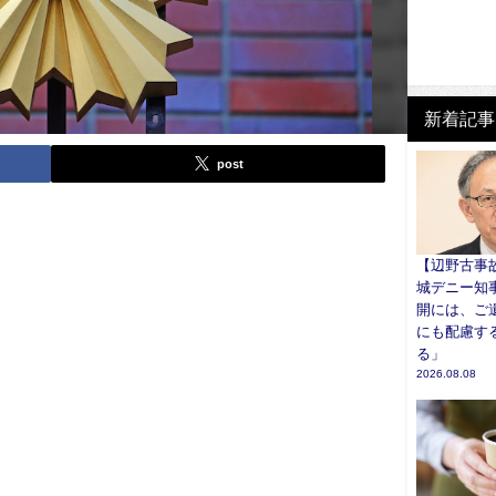
新着記事
post
【辺野古事
城デニー知
開には、ご
にも配慮す
る」
2026.08.08