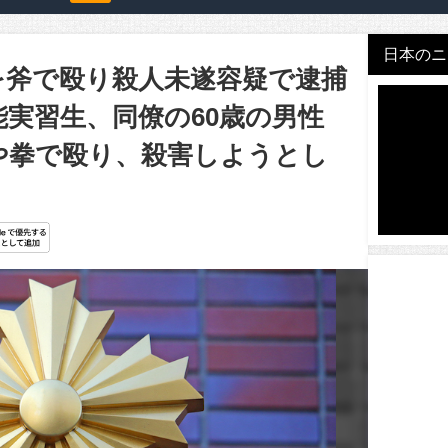
日本のニュ
を斧で殴り殺人未遂容疑で逮捕
実習生、同僚の60歳の男性
や拳で殴り、殺害しようとし