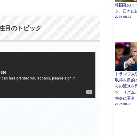
韓国発のコ
ン、日本に
2026.08.08
注目のトピック
トランプ大
取得を目的
らの渡米を
ツーリズム
領令に署名
2026.08.08