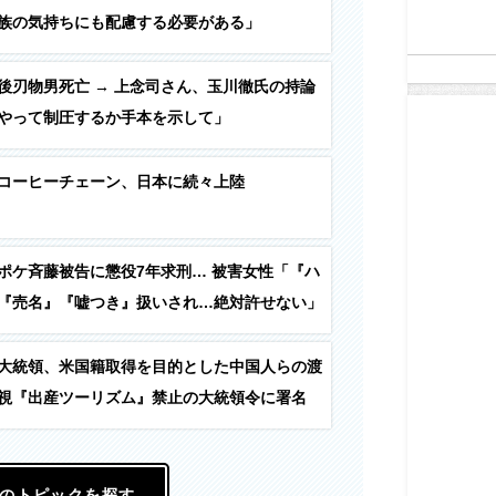
族の気持ちにも配慮する必要がある」
後刃物男死亡 → 上念司さん、玉川徹氏の持論
やって制圧するか手本を示して」
コーヒーチェーン、日本に続々上陸
ポケ斉藤被告に懲役7年求刑… 被害女性「『ハ
『売名』『嘘つき』扱いされ…絶対許せない」
大統領、米国籍取得を目的とした中国人らの渡
視『出産ツーリズム』禁止の大統領令に署名
のトピックを探す