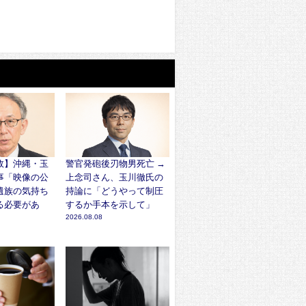
故】沖縄・玉
警官発砲後刃物男死亡 →
事「映像の公
上念司さん、玉川徹氏の
遺族の気持ち
持論に「どうやって制圧
る必要があ
するか手本を示して」
2026.08.08