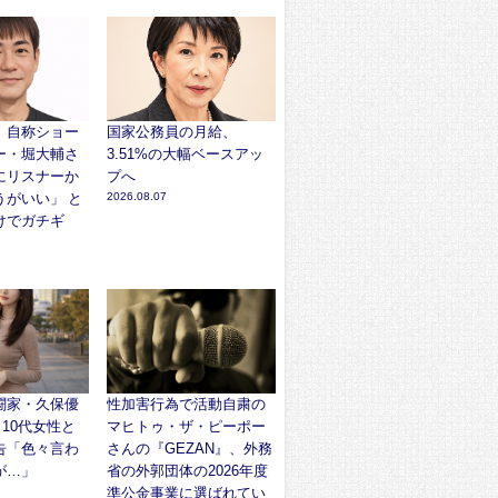
】自称ショー
国家公務員の月給、
ー・堀大輔さ
3.51%の大幅ベースアッ
にリスナーか
プへ
うがいい」 と
2026.08.07
けでガチギ
闘家・久保優
性加害行為で活動自粛の
、10代女性と
マヒトゥ・ザ・ピーポー
告「色々言わ
さんの『GEZAN』、外務
が…」
省の外郭団体の2026年度
準公金事業に選ばれてい