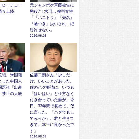
ーヒーチェー
元ジャンポケ斉藤被告に
続々上陸
懲役7年求刑… 被害女性
「『ハニトラ』『売名』
『嘘つき』扱いされ…絶
対許せない」
2026.08.08
統領、米国籍
佐藤二朗さん「少しだ
とした中国人
け、いいことがあった。
問題視『出産
僕のハグ要請に、いつも
』禁止の大統
「はいはい」と仕方なく
付き合っていた妻が、今
日、33年間で初めて、僕
に言った。「ハグでもし
てみっか」。君と生きて
きて、本当に良かったで
す」
2026.08.08