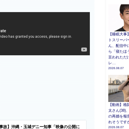
【睡眠大事
トスリーパ
ん、配信中
ら「寝たほ
言われただ
レ…
2026.08.07
【動画】格
太さん(38)
の再婚を報
れそうです
事故】沖縄・玉城デニー知事「映像の公開に
2026.08.07