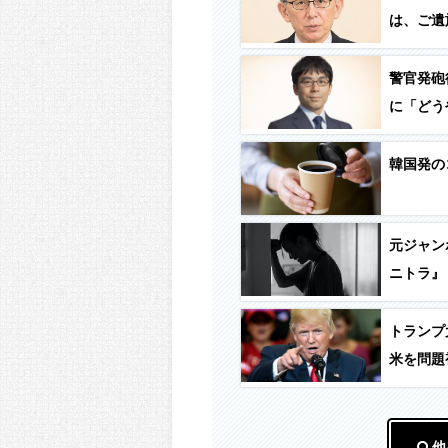
は、ご遺
警官発砲
に「どう
韓国発の
元ジャン
ニトラ』
トランプ
米を問題
他