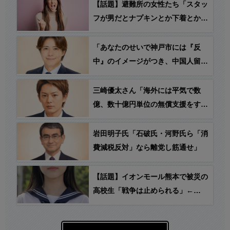
【話題】避難所の女性たち「スタッ
フが男だとナプキンとか下着とか受
け取りにくいの！」→ 反応「お前
らがスタッフやらないからだろ」
「あなたのせいで神戸市には『反
中』のイメージがつき、中国人留学
生や中国人観光客が不快な思いをし
て、神戸に来なくなる！」→ うえ
三崎優太さん「海外には平気で数
はた のりひろ神戸市会議員
億、数十億円単位の無償支援をする
「で？」
のに、なんで日本の被災者には10万
円の貸付なの？税金って、こういう
岩田明子氏「石破氏・河野氏ら「消
時のためにあるんじゃないの？」
費減税反対」なら離党し筋通せ」
【話題】イオンモール熊本で被災の
高校生「戦争は止められる」←
え？