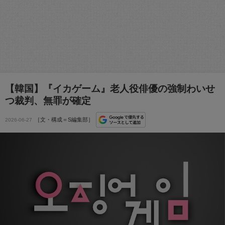
【韓国】『イカゲーム』老人役俳優の強制わいせ
つ裁判、無罪が確定
［文・構成＝S編集部］
2026-06-27