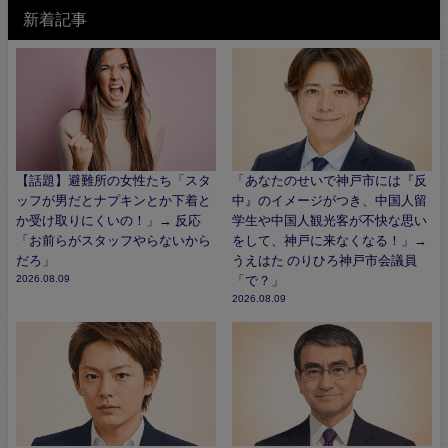
新着記事
【話題】避難所の女性たち「スタ
「あなたのせいで神戸市には『反
ッフが男だとナプキンとか下着と
中』のイメージがつき、中国人留
か受け取りにくいの！」→ 反応
学生や中国人観光客が不快な思い
「お前らがスタッフやらないから
をして、神戸に来なくなる！」→
だろ」
うえはた のりひろ神戸市会議員
2026.08.09
「で？」
2026.08.09