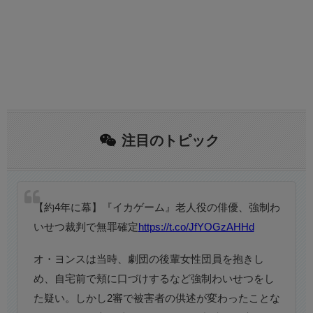
注目のトピック
【約4年に幕】『イカゲーム』老人役の俳優、強制わ
いせつ裁判で無罪確定
https://t.co/JfYOGzAHHd
オ・ヨンスは当時、劇団の後輩女性団員を抱きし
め、自宅前で頬に口づけするなど強制わいせつをし
た疑い。しかし2審で被害者の供述が変わったことな