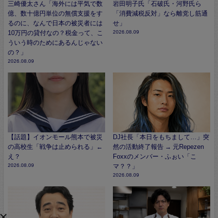
三崎優太さん「海外には平気で数
岩田明子氏「石破氏・河野氏ら
億、数十億円単位の無償支援をす
「消費減税反対」なら離党し筋通
るのに、なんで日本の被災者には
せ」
10万円の貸付なの？税金って、こ
2026.08.09
ういう時のためにあるんじゃない
の？」
2026.08.09
【話題】イオンモール熊本で被災
DJ社長「本日をもちまして…」突
の高校生「戦争は止められる」←
然の活動終了報告 → 元Repezen
え？
Foxxのメンバー・ふぉい「こ
2026.08.09
マ？？」
2026.08.09