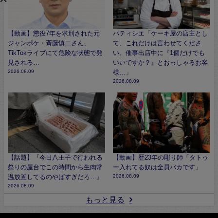
【動画】懲役7年を求刑された元
パティシエ「ケーキ屋の店主とし
ジャンポケ・斉藤慎二さん、
て、これだけは言わせてくださ
TikTokライブにて危険な状態で発
い。催事出店中に『1個だけでも
見される…
いいですか？』とおっしゃるお客
2026.08.09
様…」
2026.08.09
【話題】『今日八王子で行われる
【動画】歴23年の彫り師「タトゥ
祭りの屋台でこの時間から生肉常
ー入れてる奴は全員バカです」
温放置してるのやばすぎだろ…』
2026.08.09
2026.08.09
もっと見る