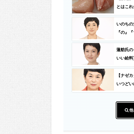
とはこれ全
いのちの
『の』『
蓮舫氏の
いい給料
早く辞め
【ナゼカ
いつどい
他