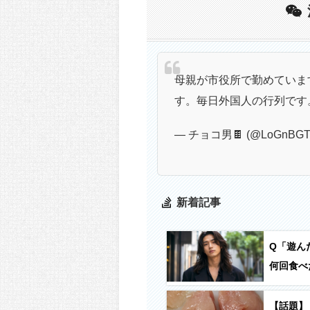
母親が市役所で勤めていま
す。毎日外国人の行列です
— チョコ男🍫 (@LoGnBGT
新着記事
Q「遊ん
何回食べ
【話題】