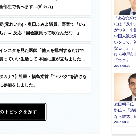
部生で食べます…(ﾊﾟｼｬﾘ)』
「あなたの
には『反中
党(元れいわ)・奥田ふみよ議員、野菜で『い』
がつき、中
ち』→ 反応「国会議員って暇なんだな…」
中国人観光
いをして、
なる！」→ 
インスタを見た医師「他人を批判するだけで
ひろ神戸市
貰っていい生活して 本当に腹が立ちました。
「で？」
2026.08.09
てくれないかな。」
タカナ?】社民・福島党首「“ヒバク”を許さな
に参加をしました」
岩田明子氏
野氏ら「消
のトピックを探す
なら離党し
2026.08.09