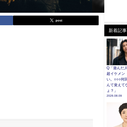
post
新着記事
Q「遊んだ
超イケメン
い。○○○何
んて覚えて
ょ？」
2026.08.09