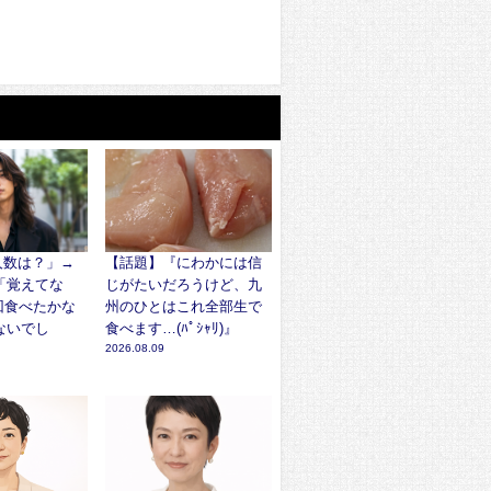
人数は？」→
【話題】『にわかには信
「覚えてな
じがたいだろうけど、九
回食べたかな
州のひとはこれ全部生で
ないでし
食べます…(ﾊﾟｼｬﾘ)』
2026.08.09