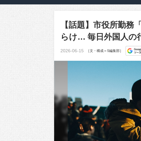
【話題】市役所勤務
らけ… 毎日外国人の
2026-06-15
［文・構成＝S編集部］