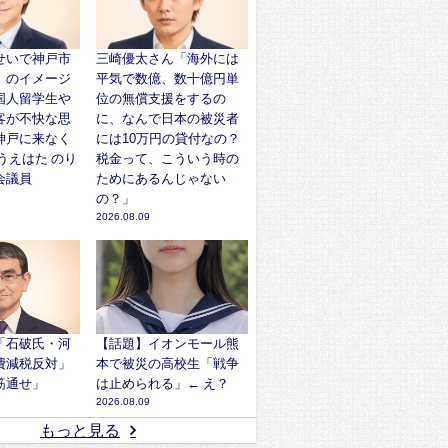
せいで神戸市
三崎優太さん「海外には
』のイメージ
平気で数億、数十億円単
国人留学生や
位の無償支援をするの
客が不快な思
に、なんで日本の被災者
神戸に来なく
には10万円の貸付なの？
うえはた のり
税金って、こういう時の
会議員
ためにあるんじゃない
の？」
2026.08.09
「石破氏・河
【話題】イオンモール熊
費減税反対」
本で被災の高校生「戦争
筋通せ」
は止められる」← え？
2026.08.09
もっと見る