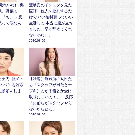
元れいわ)・奥
蓮舫氏のインスタを見た
員、野菜で
医師「他人を批判するだ
』『ち』→ 反
けで いい給料貰っていい
員って暇なん
生活して 本当に腹が立ち
ました。早く辞めてくれ
ないかな。」
2026.08.09
カナ?】社民・
【話題】避難所の女性た
ヒバク”を許さ
ち「スタッフが男だとナ
に参加をしま
プキンとか下着とか受け
取りにくいの！」→ 反応
「お前らがスタッフやら
ないからだろ」
2026.08.09