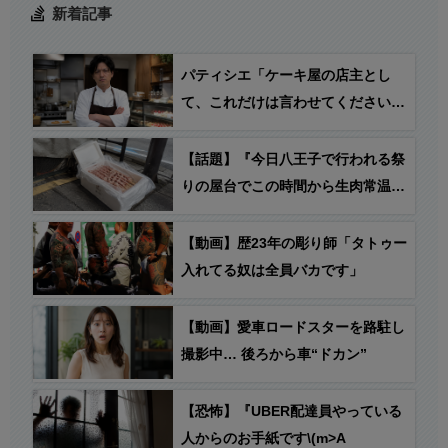
新着記事
パティシエ「ケーキ屋の店主とし
て、これだけは言わせてください。
催事出店中に『1個だけでもいいで
すか？』とおっしゃるお客様…」
【話題】『今日八王子で行われる祭
りの屋台でこの時間から生肉常温放
置してるのやばすぎだろ…』
【動画】歴23年の彫り師「タトゥー
入れてる奴は全員バカです」
【動画】愛車ロードスターを路駐し
撮影中… 後ろから車“ドカン”
【恐怖】『UBER配達員やっている
人からのお手紙です\(m>A