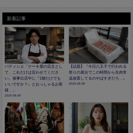
新着記事
パティシエ「ケーキ屋の店主とし
【話題】『今日八王子で行われる
て、これだけは言わせてくださ
祭りの屋台でこの時間から生肉常
い。催事出店中に『1個だけでも
温放置してるのやばすぎだろ…』
いいですか？』とおっしゃるお客
2026.08.09
様…」
2026.08.09