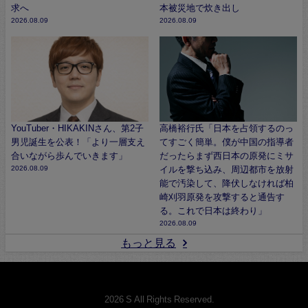
求へ
本被災地で炊き出し
2026.08.09
2026.08.09
YouTuber・HIKAKINさん、第2子
高橋裕行氏「日本を占領するのっ
男児誕生を公表！「より一層支え
てすごく簡単。僕が中国の指導者
合いながら歩んでいきます」
だったらまず西日本の原発にミサ
2026.08.09
イルを撃ち込み、周辺都市を放射
能で汚染して、降伏しなければ柏
崎刈羽原発を攻撃すると通告す
る。これで日本は終わり」
2026.08.09
もっと見る
© 2026 S All Rights Reserved.