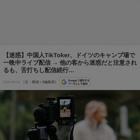
【迷惑】中国人TikToker、ドイツのキャンプ場で
一晩中ライブ配信 → 他の客から迷惑だと注意され
るも、舌打ちし配信続行…
［文・構成＝S編集部］
2026-06-13