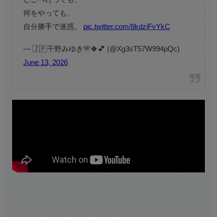
何をやっても、
自分勝手で迷惑。
pic.twitter.com/8kdziFvYkC
— 🇯🇵千野みゆき🎌🍀💕 (@Xg3sT57W994pQc)
June 13, 2026