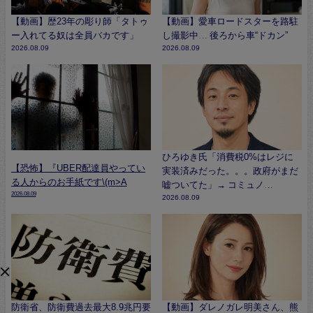
【動画】歴23年の彫り師「タトゥ
【動画】愛車ロードスターを路駐
ー入れてる奴は全員バカです」
し撮影中… 後ろから車“ドカン”
2026.08.09
2026.08.09
ひろゆき氏「消費税0%はレジに
【恐怖】『UBER配達員やってい
実装済みだった。。。政府がまだ
る人からのお手紙です\(m>A
嘘ついてた」→ コミュノ…
2026.08.09
2026.08.09
防衛省、防衛費過去最大8.9兆円要
【動画】ダレノガレ明美さん、熊