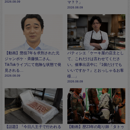
2026.08.09
マ？？」
2026.08.09
【動画】懲役7年を求刑された元
パティシエ「ケーキ屋の店主とし
ジャンポケ・斉藤慎二さん、
て、これだけは言わせてくださ
TikTokライブにて危険な状態で発
い。催事出店中に『1個だけでも
見される…
いいですか？』とおっしゃるお客
2026.08.09
様…」
2026.08.09
【話題】『今日八王子で行われる
【動画】歴23年の彫り師「タトゥ