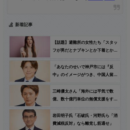
新着記事
【話題】避難所の女性たち「スタッ
フが男だとナプキンとか下着とか受
け取りにくいの！」→ 反応「お前
らがスタッフやらないからだろ」
「あなたのせいで神戸市には『反
中』のイメージがつき、中国人留学
生や中国人観光客が不快な思いをし
て、神戸に来なくなる！」→ うえ
三崎優太さん「海外には平気で数
はた のりひろ神戸市会議員
億、数十億円単位の無償支援をする
「で？」
のに、なんで日本の被災者には10万
円の貸付なの？税金って、こういう
岩田明子氏「石破氏・河野氏ら「消
時のためにあるんじゃないの？」
費減税反対」なら離党し筋通せ」