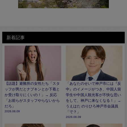
新着記事
【話題】避難所の女性たち「スタ
「あなたのせいで神戸市には『反
ッフが男だとナプキンとか下着と
中』のイメージがつき、中国人留
か受け取りにくいの！」→ 反応
学生や中国人観光客が不快な思い
「お前らがスタッフやらないから
をして、神戸に来なくなる！」→
だろ」
うえはた のりひろ神戸市会議員
2026.08.09
「で？」
2026.08.09