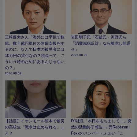
三崎優太さん「海外には平気で数
岩田明子氏「石破氏・河野氏ら
億、数十億円単位の無償支援をす
「消費減税反対」なら離党し筋通
るのに、なんで日本の被災者には
せ」
10万円の貸付なの？税金って、こ
2026.08.09
ういう時のためにあるんじゃない
の？」
2026.08.09
【話題】イオンモール熊本で被災
DJ社長「本日をもちまして…」突
の高校生「戦争は止められる」←
然の活動終了報告 → 元Repezen
え？
Foxxのメンバー・ふぉい「こ