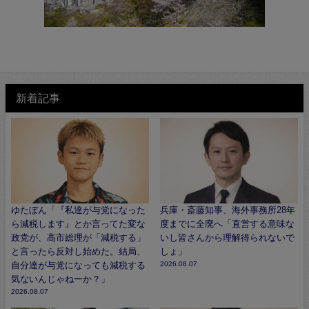
新着記事
ゆたぼん「『私達が与党になった
兵庫・斎藤知事、海外事務所28年
ら減税します』とか言ってた変な
度までに全廃へ「直営する意味な
政党が、高市総理が「減税する」
いし皆さんから理解得られないで
と言ったら反対し始めた。結局、
しょ」
自分達が与党になっても減税する
2026.08.07
気ないんじゃねーか？」
2026.08.07