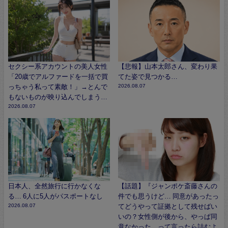
セクシー系アカウントの美人女性
【悲報】山本太郎さん、変わり果
「20歳でアルファードを一括で買
てた姿で見つかる…
っちゃう私って素敵！」→とんで
2026.08.07
もないものが映り込んでしまう…
2026.08.07
日本人、全然旅行に行かなくな
【話題】『ジャンポケ斎藤さんの
る… 6人に5人がパスポートなし
件でも思うけど… 同意があったっ
2026.08.07
てどうやって証拠として残せばい
いの？女性側が後から、やっぱ同
意なかった、って言ったら詰むよ