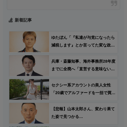
新着記事
ゆたぼん「『私達が与党になったら
減税します』とか言ってた変な政党
が、高市総理が「減税する」と言っ
たら反対し始めた。結局、自分達が
兵庫・斎藤知事、海外事務所28年度
与党になっても減税する気ないんじ
までに全廃へ「直営する意味ないし
ゃねーか？」
皆さんから理解得られないでしょ」
セクシー系アカウントの美人女性
「20歳でアルファードを一括で買っ
ちゃう私って素敵！」→とんでもな
いものが映り込んでしまう…
【悲報】山本太郎さん、変わり果て
た姿で見つかる…