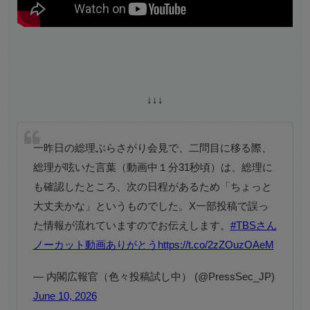
↓↓↓
一昨日の総理ぶらさがり会見で、二問目に移る際、
総理が呟いた言葉（動画中１分31秒頃）は、総理に
も確認したところ、次の日程があるため「ちょっと
大丈夫かな」というものでした。X一部投稿で誤っ
た情報が流れていますのでお伝えします。
#TBSさん
ノーカット動画ありがとう
https://t.co/2zZOuzOAeM
— 内閣広報官（色々投稿試し中） (@PressSec_JP)
June 10, 2026