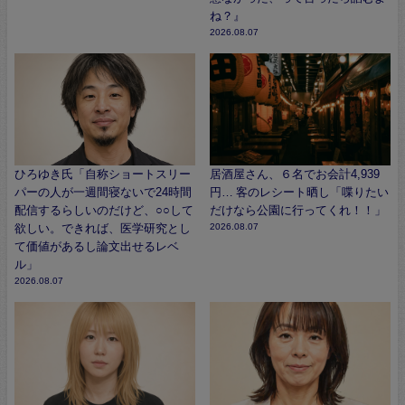
ね？』
2026.08.07
ひろゆき氏「自称ショートスリー
居酒屋さん、６名でお会計4,939
パーの人が一週間寝ないで24時間
円… 客のレシート晒し「喋りたい
配信するらしいのだけど、○○して
だけなら公園に行ってくれ！！」
欲しい。できれば、医学研究とし
2026.08.07
て価値があるし論文出せるレベ
ル」
2026.08.07