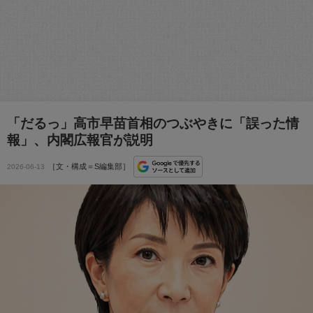
「だるっ」高市早苗首相のつぶやきに「誤った情
報」、内閣広報官が説明
［文・構成＝S編集部］
2026-06-13