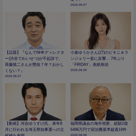
2026.08.07
【話題】『なんでNHKディレクタ
小倉ゆうかさん(27)のビキニ＆ラ
ー(渋谷でわいせつ)が不起訴で、
ンジェリー姿に反響… 7年ぶり
斉藤慎二さんが懲役７年？おかし
「FRIDAY」表紙巻頭
くない？』
2026.08.06
2026.08.07
【動画】河合ゆうすけ氏、来年8
福岡県議会の海外視察、総額2億
月に行われる埼玉県知事選への立
6496万円で宿泊費基準超過19件
候補を表明
2026.08.06