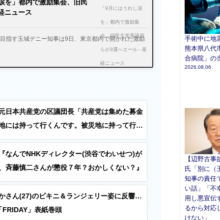
涙を」都内で激励集会、旧民
産経ニュース
手術中に地
を目指す玉城デニー知事は9日、東京都内で開かれた激励
熊本県八代
合病院」の
2026.08.06
元日本共産党の区議団長「共産党は集めた募金
地には持って行くんです。被災地に持って行っ
うかっていったら、被災地での共産党の活動に
『なんでNHKディレクター(渋谷でわいせつ)が
【辺野古事
、斉藤慎二さんが懲役７年？おかしくない？』
氏「別に（
知事の責任
い話」「不
かさん(27)のビキニ＆ランジェリー姿に反響…
用し悪宣伝
るから対応
FRIDAY」表紙巻頭
けない」