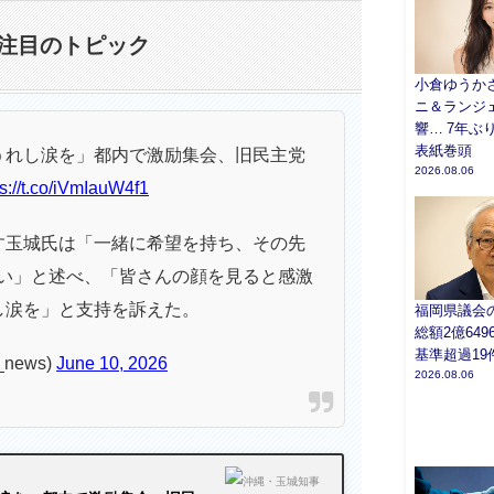
注目のトピック
小倉ゆうかさ
ニ＆ランジ
響… 7年ぶり
表紙巻頭
うれし涙を」都内で激励集会、旧民主党
2026.08.06
ps://t.co/iVmIauW4f1
す玉城氏は「一緒に希望を持ち、その先
い」と述べ、「皆さんの顔を見ると感激
し涙を」と支持を訴えた。
福岡県議会
総額2億64
基準超過19
news)
June 10, 2026
2026.08.06