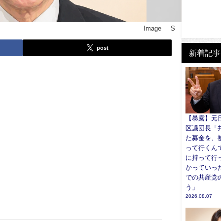
Image © S
post
新着記事
【暴露】元
区議団長「
た募金を、
って行くん
に持って行
かっていっ
での共産党
う」
2026.08.07