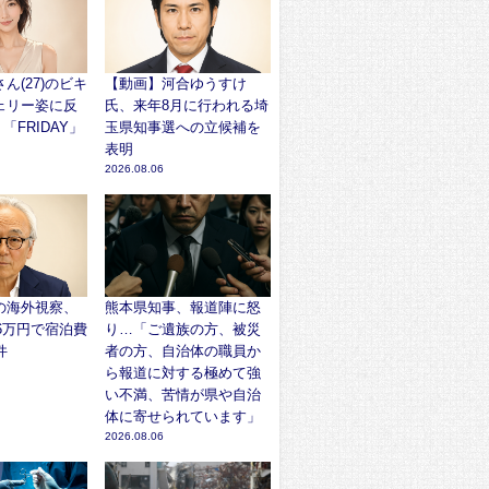
ん(27)のビキ
【動画】河合ゆうすけ
ェリー姿に反
氏、来年8月に行われる埼
「FRIDAY」
玉県知事選への立候補を
表明
2026.08.06
の海外視察、
熊本県知事、報道陣に怒
96万円で宿泊費
り…「ご遺族の方、被災
件
者の方、自治体の職員か
ら報道に対する極めて強
い不満、苦情が県や自治
体に寄せられています」
2026.08.06