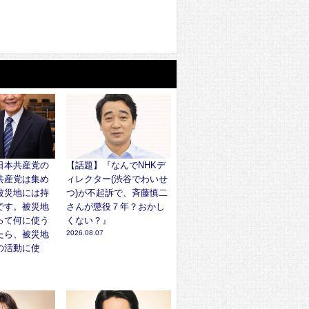
日本共産党の
【話題】『なんでNHKデ
共産党は集め
ィレクター(渋谷でわいせ
被災地には持
つ)が不起訴で、斉藤慎二
です。被災地
さんが懲役７年？おかし
って何に使う
くない？』
たら、被災地
2026.08.07
の活動に使