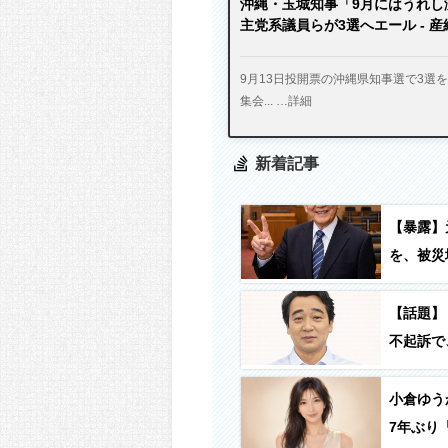
沖縄・玉城知事「9月にはうれし
主党系議員らが3選へエール - 
9月13日投開票の沖縄県知事選で3選
集会... …詳細
新着記事
【暴露】
を、被災
て何に使
使う」
【話題】
不起訴で
小倉ゆう
7年ぶり「