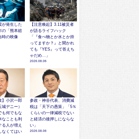
震が発生した
【注意喚起】3.11被災者
市の「熊本総
が語るライフハック
当時の映像
「『食べ物とか水とか持
ってますか？』と聞かれ
ても『YES』って答えち
ゃだめ…」
2026.08.06
故】小沢一郎
参政・神谷代表、消費減
玉城デニー）
税は「天下の愚策」「5％
でも何でもな
くらいの一律減税でない
幸なことも利
と経済の後押しにならな
する人が増え
い」
しなくてはい
2026.08.06