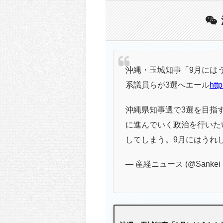
沖縄・玉城知事「9月には
系議員らが3選へエール
htt
沖縄県知事選で3選を目指
に進んでいく政治を行いた
してしまう。9月にはうれ
— 産経ニュース (@Sankei_