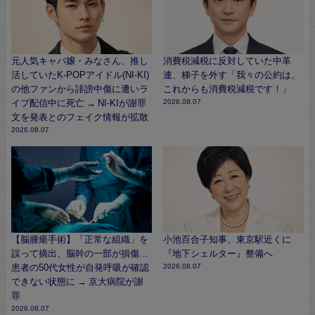
元人気キャバ嬢・みなさん、推し
消費税減税に反対していた中革
活していたK-POPアイドル(NI-KI)
連、梯子を外す「我々の公約は、
の他ファンから誹謗中傷に遭いラ
これからも消費税減税です！」
イブ配信中に死亡 → NI-KIが謝罪
2026.08.07
文を発表とのフェイク情報が拡散
2026.08.07
【脳腫瘍手術】「正常な組織」を
小池百合子知事、東京駅近くに
誤って摘出、脳幹の一部が損傷…
『地下シェルター』整備へ
患者の50代女性が自発呼吸が確認
2026.08.07
できない状態に → 京大病院が謝
罪
2026.08.07