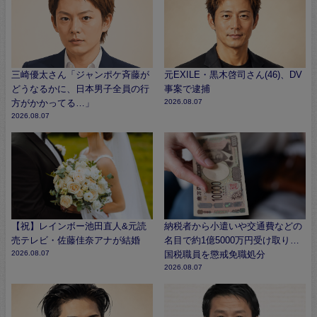
三崎優太さん「ジャンポケ斉藤が
元EXILE・黒木啓司さん(46)、DV
どうなるかに、日本男子全員の行
事案で逮捕
方がかかってる…」
2026.08.07
2026.08.07
【祝】レインボー池田直人&元読
納税者から小遣いや交通費などの
売テレビ・佐藤佳奈アナが結婚
名目で約1億5000万円受け取り…
2026.08.07
国税職員を懲戒免職処分
2026.08.07