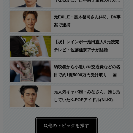
かかってる…」
元EXILE・黒木啓司さん(46)、DV事
案で逮捕
【祝】レインボー池田直人&元読売
テレビ・佐藤佳奈アナが結婚
納税者から小遣いや交通費などの名
目で約1億5000万円受け取り… 国税
職員を懲戒免職処分
元人気キャバ嬢・みなさん、推し活
していたK-POPアイドル(NI-KI)の
他ファンから誹謗中傷に遭いライブ
配信中に死亡 → NI-KIが謝罪文を発
表とのフェイク情報が拡散
他のトピックを探す