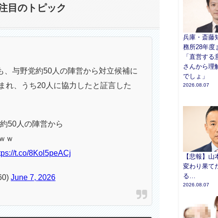
注目のトピック
兵庫・斎藤
務所28年度
「直営する
さんから理
も、与野党約50人の陣営から対立候補に
でしょ」
まれ、うち20人に協力したと証言した
2026.08.07
約50人の陣営から
ｗｗ
tps://t.co/8Kol5peACj
【悲報】山
変わり果て
る…
60)
June 7, 2026
2026.08.07