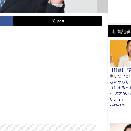
post
新着記事
【話題】『
業しないと
ないからも
うにするっ
○○の方がお
い…？』
2026.08.07