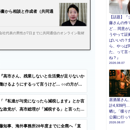
秘書から相談と作成者（共同通
【話題】『
藤さんの件
ど… 同意
T会社代表の男性が7日までに共同通信のオンライン取材
うやって証
ばいいの？
ら、やっぱ
た、って言
ね？』
2026.08.07
『高市さん、残業しないと生活費が足りないか
働けるようにするって言うけど… ○○の方がお
い…？』
居酒屋さん
「『私達が与党になったら減税します』とか言
計4,939円
な政党が、高市総理が「減税する」と言ったら
晒し「喋り
公園に行っ
めた。結局、自分達が与党になっても減税する
2026.08.07
じゃねーか？」
藤知事、海外事務所28年度までに全廃へ「直