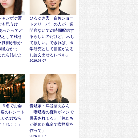
ジャンポケ斎
ひろゆき氏「自称ショー
でも思うけ
トスリーパーの人が一週
があったってど
間寝ないで24時間配信す
拠として残せ
るらしいのだけど、○○し
女性側が後か
て欲しい。できれば、医
同意なかっ
学研究として価値がある
ったら詰むよ
し論文出せるレベル」
2026.08.07
、６名でお会
愛煙家・岸谷蘭丸さん
… 客のレシート
「喫煙者の権利がマジで
たいだけなら
侵害されてる」「俺たち
てくれ！！」
が納めた税金で喫煙所を
作って」
2026.08.07