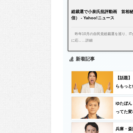
総裁選で小泉氏批評動画 首相
信） - Yahoo!ニュース
昨年10月の自民党総裁選を巡り、I
に応... …詳細
新着記事
【話題】
らもっと
かしくな
ゆたぼん
ってた変
反対し始
気ないん
兵庫・斎