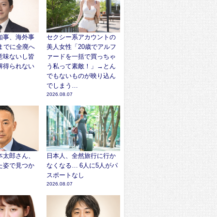
知事、海外事
セクシー系アカウントの
までに全廃へ
美人女性「20歳でアルフ
意味ないし皆
ァードを一括で買っちゃ
解得られない
う私って素敵！」→とん
でもないものが映り込ん
でしまう…
2026.08.07
本太郎さん、
日本人、全然旅行に行か
た姿で見つか
なくなる… 6人に5人がパ
スポートなし
2026.08.07