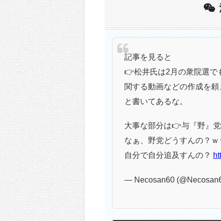
記事を見ると
👉松井氏は2月の衆院選で
関する動画などの作成を頼
と書いてあるな。
大事な部分は👉与『野』党
なぁ、野党どうすんの？ｗ
自分で自分追及すんの？
ht
— Necosan60 (@Necosan