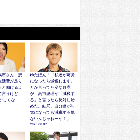
高市さん、残
ゆたぼん「『私達が与党
生活費が足り
になったら減税します』
っと働けるよ
とか言ってた変な政党
て言うけど…
が、高市総理が「減税す
かしくな
る」と言ったら反対し始
めた。結局、自分達が与
党になっても減税する気
ないんじゃねーか？」
2026.08.07