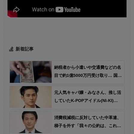
新着記事
納税者から小遣いや交通費などの名
目で約1億5000万円受け取り… 国税
職員を懲戒免職処分
元人気キャバ嬢・みなさん、推し活
していたK-POPアイドル(NI-KI)の
他ファンから誹謗中傷に遭いライブ
配信中に死亡 → NI-KIが謝罪文を発
消費税減税に反対していた中革連、
表とのフェイク情報が拡散
梯子を外す「我々の公約は、これか
らも消費税減税です！」