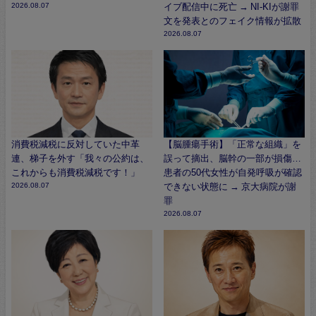
2026.08.07
イブ配信中に死亡 → NI-KIが謝罪
文を発表とのフェイク情報が拡散
2026.08.07
消費税減税に反対していた中革
【脳腫瘍手術】「正常な組織」を
連、梯子を外す「我々の公約は、
誤って摘出、脳幹の一部が損傷…
これからも消費税減税です！」
患者の50代女性が自発呼吸が確認
2026.08.07
できない状態に → 京大病院が謝
罪
2026.08.07