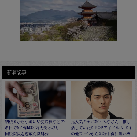
新着記事
納税者から小遣いや交通費などの
元人気キャバ嬢・みなさん、推し
名目で約1億5000万円受け取り…
活していたK-POPアイドル(NI-KI)
国税職員を懲戒免職処分
の他ファンから誹謗中傷に遭いラ