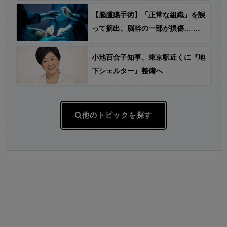
【脳腫瘍手術】「正常な組織」を誤
って摘出、脳幹の一部が損傷… 患
者の50代女性が自発呼吸が確認でき
ない状態に → 京大病院が謝罪
小池百合子知事、東京駅近くに『地
下シェルター』整備へ
他のトピックを探す