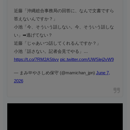
近藤「沖縄総合事務局の回答に、なんで文書ですら
答えないんですか？」
小池「今、そういう話しない。今、そういう話しな
い」➡逃げてない？
近藤「じゃあいつ話してくれるんですか？」
小池「話さない。記者会見でやる」…
https://t.co/7RM2AStivv
pic.twitter.com/UWSlej2vW9
— まみ🫶やさしめ保守 (@mamichan_jpn)
June 7,
2026