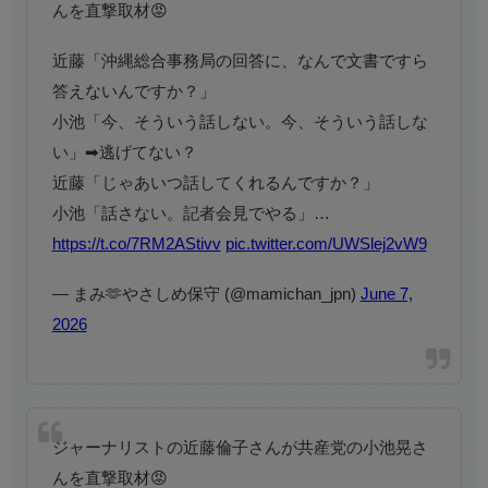
んを直撃取材😡
近藤「沖縄総合事務局の回答に、なんで文書ですら
答えないんですか？」
小池「今、そういう話しない。今、そういう話しな
い」➡逃げてない？
近藤「じゃあいつ話してくれるんですか？」
小池「話さない。記者会見でやる」…
https://t.co/7RM2AStivv
pic.twitter.com/UWSlej2vW9
— まみ🫶やさしめ保守 (@mamichan_jpn)
June 7,
2026
ジャーナリストの近藤倫子さんが共産党の小池晃さ
んを直撃取材😡