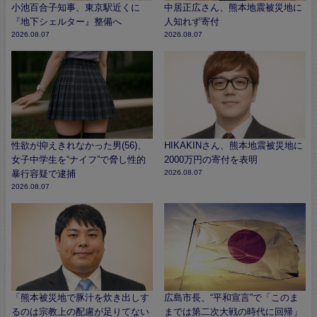
小池百合子知事、東京駅近くに
中居正広さん、熊本地震被災地に
『地下シェルター』整備へ
人知れず寄付
2026.08.07
2026.08.07
性欲が抑えきれなかった男(56)、
HIKAKINさん、熊本地震被災地に
女子中学生を“ナイフ”で脅し性的
2000万円の寄付を表明
暴行容疑で逮捕
2026.08.07
2026.08.07
「熊本被災地で豚汁を炊き出しす
広島市長、“平和宣言”で「このま
るのは宗教上の配慮が足りてない
までは第二次大戦の時代に回帰」