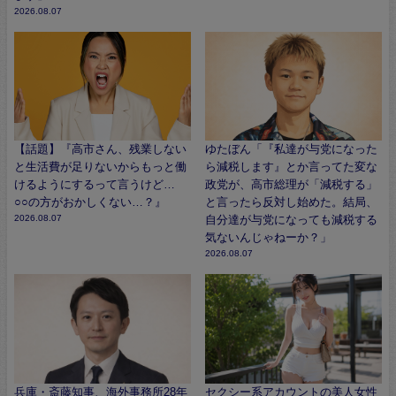
2026.08.07
【話題】『高市さん、残業しない
ゆたぼん「『私達が与党になった
と生活費が足りないからもっと働
ら減税します』とか言ってた変な
けるようにするって言うけど…
政党が、高市総理が「減税する」
○○の方がおかしくない…？』
と言ったら反対し始めた。結局、
2026.08.07
自分達が与党になっても減税する
気ないんじゃねーか？」
2026.08.07
兵庫・斎藤知事、海外事務所28年
セクシー系アカウントの美人女性