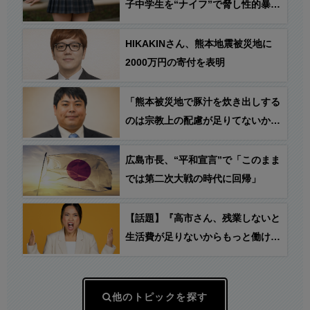
子中学生を“ナイフ”で脅し性的暴行
容疑で逮捕
HIKAKINさん、熊本地震被災地に
2000万円の寄付を表明
「熊本被災地で豚汁を炊き出しする
のは宗教上の配慮が足りてないから
やめろ！」→ へずま氏「一体何を
言っているの？明日も豚肉たっぷり
広島市長、“平和宣言”で「このまま
栄養満点の豚汁をお配りします」
では第二次大戦の時代に回帰」
【話題】『高市さん、残業しないと
生活費が足りないからもっと働ける
ようにするって言うけど… ○○の方
がおかしくない…？』
他のトピックを探す