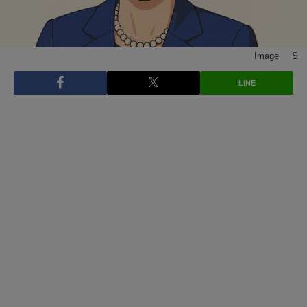
Image © S
LINE