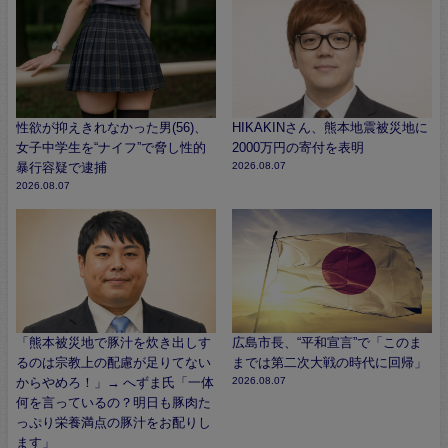
性欲が抑えきれなかった男(56)、
HIKAKINさん、熊本地震被災地に
女子中学生を“ナイフ”で脅し性的
2000万円の寄付を表明
暴行容疑で逮捕
2026.08.07
2026.08.07
「熊本被災地で豚汁を炊き出しす
広島市長、“平和宣言”で「このま
るのは宗教上の配慮が足りてない
までは第二次大戦の時代に回帰」
からやめろ！」→ へずま氏「一体
2026.08.07
何を言っているの？明日も豚肉た
っぷり栄養満点の豚汁をお配りし
ます」