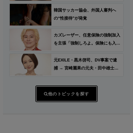
症候群を発症、車いす生活に…
韓国サッカー協会、外国人審判へ
の“性接待”が発覚
カズレーザー、任意保険の強制加入
を主張「強制しろよ。保険にも入れ
ないヤツは運転すんなよ。なんで法
律を改正しないの？」
元EXILE・黒木啓司、DV事案で逮
捕 → 宮崎麗果の元夫・田中雄士
「おれの嫌な予感は当たったな笑」
他のトピックを探す