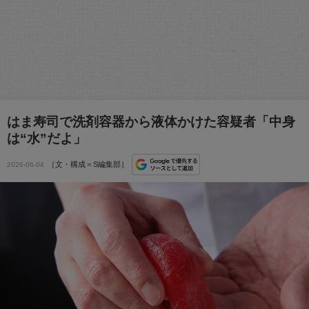
はま寿司で洗剤容器から液体かけた容疑者「中身
は“水”だよ」
［文・構成＝S編集部］
2026-06-04