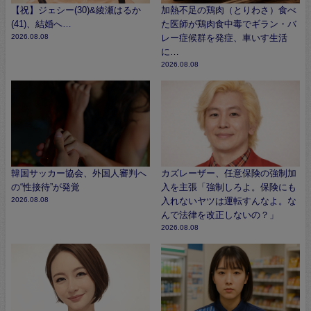
【祝】ジェシー(30)&綾瀬はるか
加熱不足の鶏肉（とりわさ）食べ
(41)、結婚へ…
た医師が鶏肉食中毒でギラン・バ
2026.08.08
レー症候群を発症、車いす生活
に…
2026.08.08
韓国サッカー協会、外国人審判へ
カズレーザー、任意保険の強制加
の“性接待”が発覚
入を主張「強制しろよ。保険にも
2026.08.08
入れないヤツは運転すんなよ。な
んで法律を改正しないの？」
2026.08.08