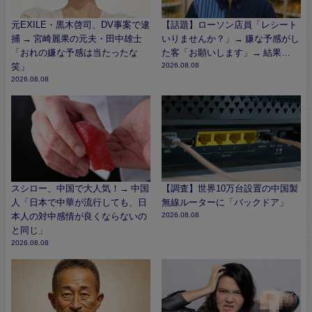
元EXILE・黒木啓司、DV事案で逮
【話題】ローソン店員「レシート
捕 → 宮崎麗果の元夫・田中雄士
いりませんか？」→ 嫌な予感がし
「おれの嫌な予感は当たったな
た客「お願いします」→ 結果…
笑」
2026.08.08
2026.08.08
スシロー、中国で大人気！→ 中国
【調査】世界10万台設置の中国製
人「日本で中華が流行しても、日
無線ルーターに「バックドア」
本人の対中感情が良くならないの
2026.08.08
と同じ」
2026.08.08