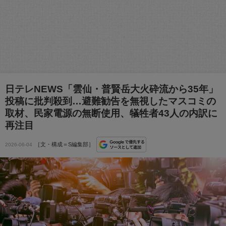
日テレNEWS「雲仙・普賢岳大火砕流から35年」
投稿に批判殺到…避難勧告を無視したマスコミの
取材、民家電源の無断使用、犠牲者43人の内訳に
再注目
［文・構成＝S編集部］
2026-06-04