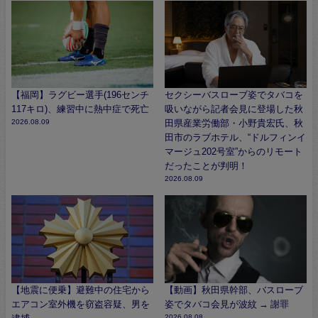
【福岡】ラグビー選手(196センチ
セクシーバスローブ姿でタバコを
117キロ)、練習中に熱中症で死亡
吸いながら記者会見に登場した秋
2026.08.09
田県産業労働部・小野貴宏氏、秋
田市のラブホテル、“ドルフィンイ
マージュ202号室”からのリモート
だったことが判明！
2026.08.09
【地震に便乗】避難中の住宅から
【動画】秋田県幹部、バスローブ
エアコン室外機を窃盗容疑、男を
姿でタバコ会見が波紋 → 謝罪
2026.08.08