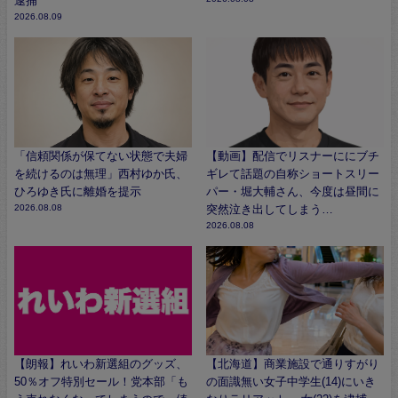
逮捕
2026.08.09
「信頼関係が保てない状態で夫婦
【動画】配信でリスナーににブチ
を続けるのは無理」西村ゆか氏、
ギレて話題の自称ショートスリー
ひろゆき氏に離婚を提示
パー・堀大輔さん、今度は昼間に
2026.08.08
突然泣き出してしまう…
2026.08.08
【朗報】れいわ新選組のグッズ、
【北海道】商業施設で通りすがり
50％オフ特別セール！党本部「も
の面識無い女子中学生(14)にいき