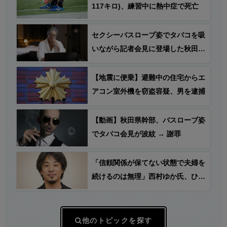
117キロ)、練習中に熱中症で死亡
セクシーバスローブ姿でタバコを吸
いながら記者会見に登場した秋田県
産業労働部・小野貴宏氏、秋田市の
ラブホテル、“ドルフィンイマージ
【地震に便乗】避難中の住宅からエ
ュ202号室”からのリモートだった
アコン室外機を窃盗容疑、男を逮捕
ことが判明！
【動画】秋田県幹部、バスローブ姿
でタバコ会見が波紋 → 謝罪
「信頼関係が保てない状態で夫婦を
続けるのは無理」西村ゆか氏、ひろ
ゆき氏に離婚を提示
他のトピックを探す