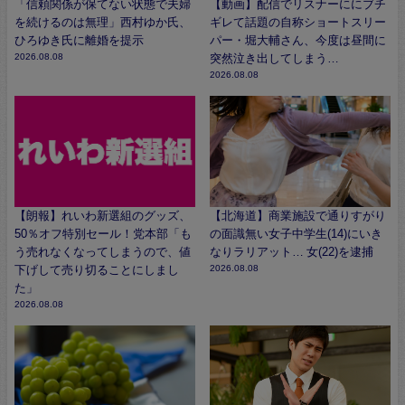
「信頼関係が保てない状態で夫婦
【動画】配信でリスナーににブチ
を続けるのは無理」西村ゆか氏、
ギレて話題の自称ショートスリー
ひろゆき氏に離婚を提示
パー・堀大輔さん、今度は昼間に
2026.08.08
突然泣き出してしまう…
2026.08.08
【朗報】れいわ新選組のグッズ、
【北海道】商業施設で通りすがり
50％オフ特別セール！党本部「も
の面識無い女子中学生(14)にいき
う売れなくなってしまうので、値
なりラリアット… 女(22)を逮捕
下げして売り切ることにしまし
2026.08.08
た」
2026.08.08