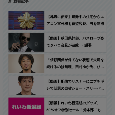
新着記事
【地震に便乗】避難中の住宅からエ
アコン室外機を窃盗容疑、男を逮捕
【動画】秋田県幹部、バスローブ姿
でタバコ会見が波紋 → 謝罪
「信頼関係が保てない状態で夫婦を
続けるのは無理」西村ゆか氏、ひろ
ゆき氏に離婚を提示
【動画】配信でリスナーににブチギ
レて話題の自称ショートスリーパ
ー・堀大輔さん、今度は昼間に突然
泣き出してしまう…
【朗報】れいわ新選組のグッズ、
50％オフ特別セール！党本部「もう