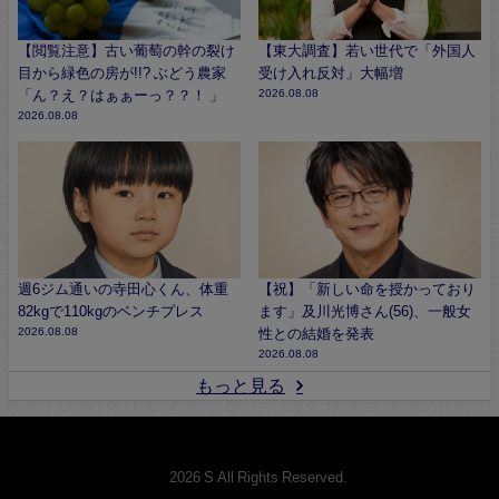
【閲覧注意】古い葡萄の幹の裂け
【東大調査】若い世代で「外国人
目から緑色の房が!!? ぶどう農家
受け入れ反対」大幅増
「ん？え？はぁぁーっ？？！ 」
2026.08.08
2026.08.08
週6ジム通いの寺田心くん、体重
【祝】「新しい命を授かっており
82kgで110kgのベンチプレス
ます」及川光博さん(56)、一般女
2026.08.08
性との結婚を発表
2026.08.08
もっと見る
© 2026 S All Rights Reserved.