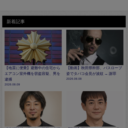
新着記事
【地震に便乗】避難中の住宅から
【動画】秋田県幹部、バスローブ
エアコン室外機を窃盗容疑、男を
姿でタバコ会見が波紋 → 謝罪
逮捕
2026.08.08
2026.08.09