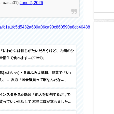
uasia01)
June 2, 2026
icles/fc1e1fc5d5432a689a06ca90c860590e8cb40488
『にわかには信じがたいだろうけど、九州のひ
部生で食べます…(ﾊﾟｼｬﾘ)』
党(元れいわ)・奥田ふみよ議員、野菜で『い』
ち』→ 反応「国会議員って暇なんだな…」
インスタを見た医師「他人を批判するだけで
貰っていい生活して 本当に腹が立ちました。
てくれないかな。」