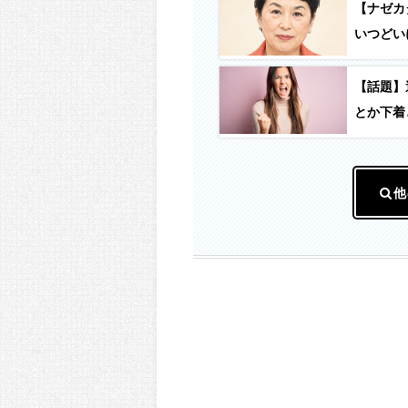
【ナゼカ
いつどい
【話題】
とか下着
スタッフ
他