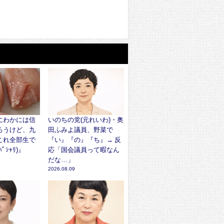
にわかには信
いのちの党(元れいわ)・奥
ろうけど、九
田ふみよ議員、野菜で
これ全部生で
『い』『の』『ち』→ 反
ﾟｼｬﾘ)』
応「国会議員って暇なん
だな…」
2026.08.09