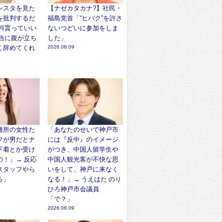
ンスタを見た
【ナゼカタカナ?】社民・
を批判するだ
福島党首「“ヒバク”を許さ
給料貰っていい
ないつどいに参加をしま
本当に腹が立ち
した」
く辞めてくれ
2026.08.09
」
難所の女性た
「あなたのせいで神戸市
フが男だとナ
には『反中』のイメージ
下着とか受け
がつき、中国人留学生や
の！」→ 反応
中国人観光客が不快な思
スタッフやら
いをして、神戸に来なく
ろ」
なる！」→ うえはた のり
ひろ神戸市会議員
「で？」
2026.08.09