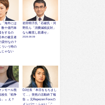
ん「海外には
岩田明子氏「石破氏・河
、数十億円単
野氏ら「消費減税反対」
援をするの
なら離党し筋通せ」
日本の被災者
2026.08.09
の貸付なの？
こういう時の
んじゃない
オンモール熊
DJ社長「本日をもちまし
高校生「戦争
て…」突然の活動終了報
る」← え？
告 → 元Repezen Foxxの
メンバー・ふぉい「こ