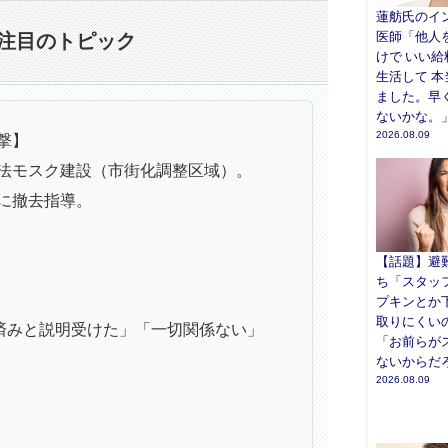
蓮舫氏のイ
医師「他人
注目のトピック
けで いい
生活して 
ました。早
ないかな。
2026.08.09
撃】
法モスク建設（市街化調整区域）。
に撤去指導。
【話題】避
ち「スタッ
プキンとか
取りにくい
済みと説明受けた」「一切関係ない」
「お前らが
ないからだ
2026.08.09