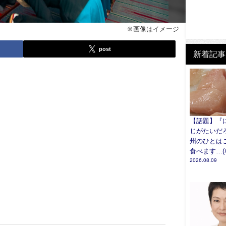
※画像はイメージ
post
新着記事
【話題】『
じがたいだ
州のひとは
食べます…(ﾊ
2026.08.09