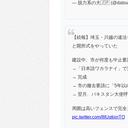
— 脱力系の犬🇯🇵 (@datsur
【続報】埼玉・川越の違法
と開所式をやっていた
建設中、市が何度も中止要
→「日本語ワカラナイ」で
→ 完成
→ 市の撤去要請に「5年
→ 翌月、パキスタン大使呼ん
周囲は高いフェンスで完全
pic.twitter.com/8IUqtjxnTO