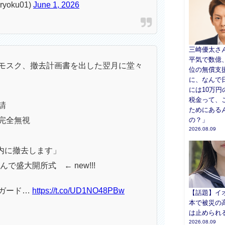
yoku01)
June 1, 2026
三崎優太さ
平気で数億
モスク、撤去計画書を出した翌月に堂々
位の無償支
に、なんで
には10万円
税金って、
請
ためにある
完全無視
の？」
2026.08.09
以内に撤去します」
で盛大開所式 ← new!!!
ガード…
https://t.co/UD1NO48PBw
【話題】イ
本で被災の
は止められ
2026.08.09