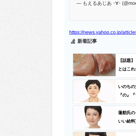
— もえるあじあ ･∀･ (@moer
https://news.yahoo.co.jp/art
新着記事
【話題】
とはこれ全
いのちの
『の』『
蓮舫氏の
いい給料
早く辞め