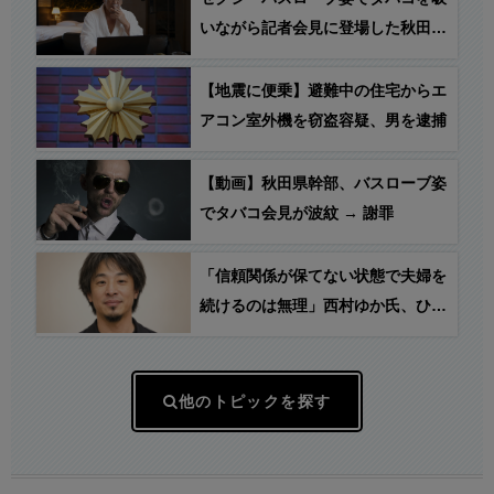
いながら記者会見に登場した秋田県
産業労働部・小野貴宏氏、秋田市の
ラブホテル、“ドルフィンイマージ
【地震に便乗】避難中の住宅からエ
ュ202号室”からのリモートだった
アコン室外機を窃盗容疑、男を逮捕
ことが判明！
【動画】秋田県幹部、バスローブ姿
でタバコ会見が波紋 → 謝罪
「信頼関係が保てない状態で夫婦を
続けるのは無理」西村ゆか氏、ひろ
ゆき氏に離婚を提示
他のトピックを探す