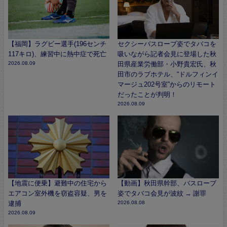
【福岡】ラグビー選手(196センチ
セクシーバスローブ姿でタバコを
117キロ)、練習中に熱中症で死亡
吸いながら記者会見に登場した秋
2026.08.09
田県産業労働部・小野貴宏氏、秋
田市のラブホテル、“ドルフィンイ
マージュ202号室”からのリモート
だったことが判明！
2026.08.09
【地震に便乗】避難中の住宅から
【動画】秋田県幹部、バスローブ
エアコン室外機を窃盗容疑、男を
姿でタバコ会見が波紋 → 謝罪
逮捕
2026.08.08
2026.08.09