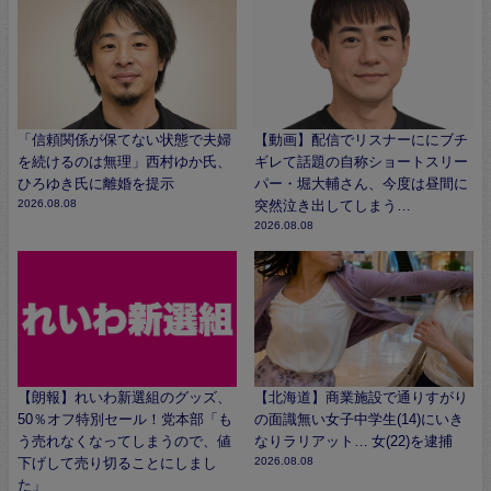
「信頼関係が保てない状態で夫婦
【動画】配信でリスナーににブチ
を続けるのは無理」西村ゆか氏、
ギレて話題の自称ショートスリー
ひろゆき氏に離婚を提示
パー・堀大輔さん、今度は昼間に
2026.08.08
突然泣き出してしまう…
2026.08.08
【朗報】れいわ新選組のグッズ、
【北海道】商業施設で通りすがり
50％オフ特別セール！党本部「も
の面識無い女子中学生(14)にいき
う売れなくなってしまうので、値
なりラリアット… 女(22)を逮捕
下げして売り切ることにしまし
2026.08.08
た」