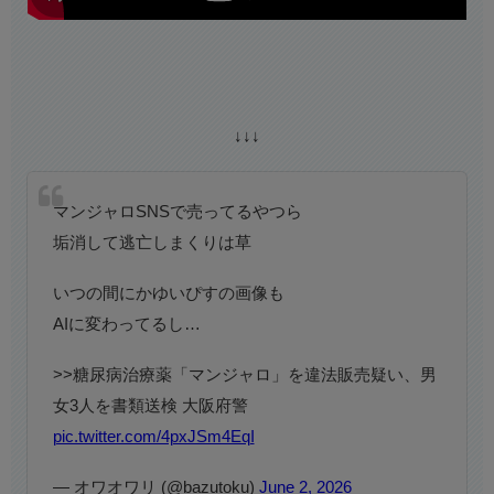
↓↓↓
マンジャロSNSで売ってるやつら
垢消して逃亡しまくりは草
いつの間にかゆいぴすの画像も
AIに変わってるし…
>>糖尿病治療薬「マンジャロ」を違法販売疑い、男
女3人を書類送検 大阪府警
pic.twitter.com/4pxJSm4EqI
— オワオワリ (@bazutoku)
June 2, 2026