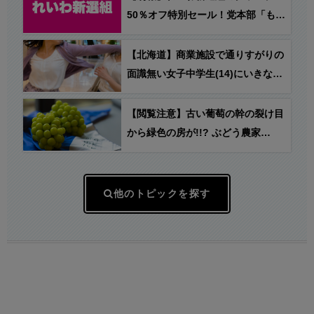
50％オフ特別セール！党本部「もう
売れなくなってしまうので、値下げ
して売り切ることにしました」
【北海道】商業施設で通りすがりの
面識無い女子中学生(14)にいきなり
ラリアット… 女(22)を逮捕
【閲覧注意】古い葡萄の幹の裂け目
から緑色の房が!!? ぶどう農家
「ん？え？はぁぁーっ？？！ 」
他のトピックを探す