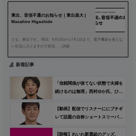
東出、音信不通のお知らせ｜東出昌大 |
Masahiro Higashide
ども、東出です。 明日、6月2日から7月1日まで、電子機器を使えな
い生活に入りますので音信... …詳細
新着記事
「信頼関係が保てない状態で夫婦を
続けるのは無理」西村ゆか氏、ひろ
ゆき氏に離婚を提示
【動画】配信でリスナーににブチギ
レて話題の自称ショートスリーパ
ー・堀大輔さん、今度は昼間に突然
泣き出してしまう…
【朗報】れいわ新選組のグッズ、