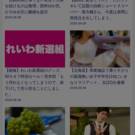
を続けるのは無理」西村ゆか氏、
ギレて話題の自称ショートスリー
ひろゆき氏に離婚を提示
パー・堀大輔さん、今度は昼間に
2026.08.08
突然泣き出してしまう…
2026.08.08
【朗報】れいわ新選組のグッズ、
【北海道】商業施設で通りすがり
50％オフ特別セール！党本部「も
の面識無い女子中学生(14)にいき
う売れなくなってしまうので、値
なりラリアット… 女(22)を逮捕
下げして売り切ることにしまし
2026.08.08
た」
2026.08.08