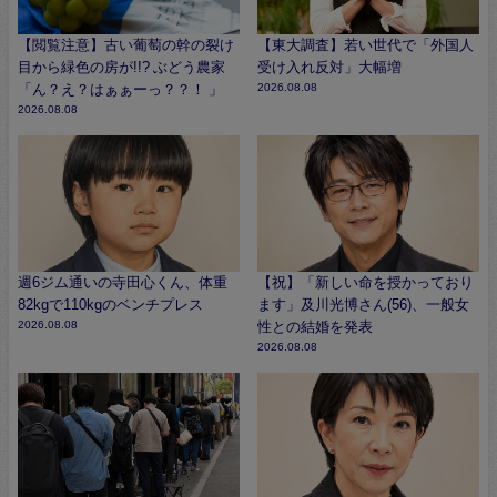
【閲覧注意】古い葡萄の幹の裂け
【東大調査】若い世代で「外国人
目から緑色の房が!!? ぶどう農家
受け入れ反対」大幅増
「ん？え？はぁぁーっ？？！ 」
2026.08.08
2026.08.08
週6ジム通いの寺田心くん、体重
【祝】「新しい命を授かっており
82kgで110kgのベンチプレス
ます」及川光博さん(56)、一般女
2026.08.08
性との結婚を発表
2026.08.08